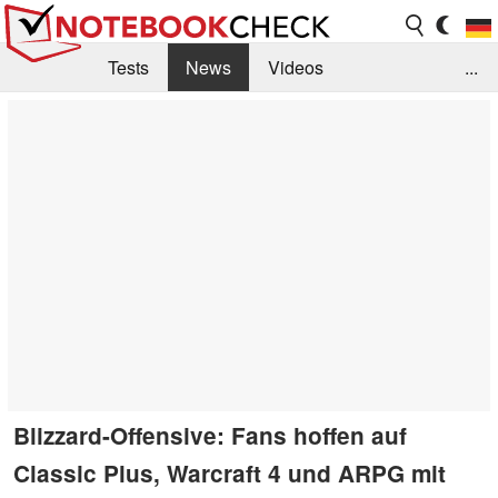
Tests
News
Videos
...
Benchmarks & Tech
Externe Tests
Kaufberatung
Deals
Suche
Jobs
Forum
Blizzard-Offensive: Fans hoffen auf
Classic Plus, Warcraft 4 und ARPG mit