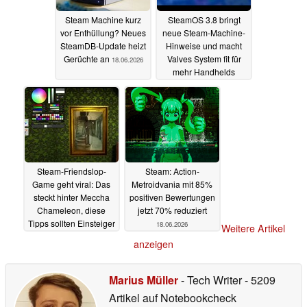
Steam Machine kurz
SteamOS 3.8 bringt
vor Enthüllung? Neues
neue Steam-Machine-
SteamDB-Update heizt
Hinweise und macht
Gerüchte an
Valves System fit für
18.06.2026
mehr Handhelds
18.06.2026
Steam-Friendslop-
Steam: Action-
Game geht viral: Das
Metroidvania mit 85%
steckt hinter Meccha
positiven Bewertungen
Chameleon, diese
jetzt 70% reduziert
Tipps sollten Einsteiger
18.06.2026
Weitere Artikel
kennen
18.06.2026
anzeigen
Marius Müller
- Tech Writer
- 5209
Artikel auf Notebookcheck