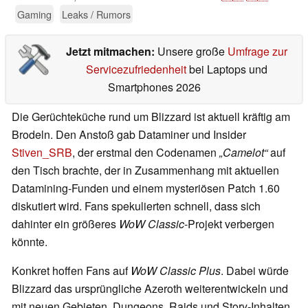
Gaming
Leaks / Rumors
Jetzt mitmachen:
Unsere große
Umfrage zur
Servicezufriedenheit
bei Laptops und
Smartphones 2026
Die Gerüchteküche rund um Blizzard ist aktuell kräftig am
Brodeln. Den Anstoß gab Dataminer und Insider
Stiven_SRB
, der erstmal den Codenamen
„Camelot“
auf
den Tisch brachte, der in Zusammenhang mit aktuellen
Datamining-Funden und einem mysteriösen Patch 1.60
diskutiert wird. Fans spekulierten schnell, dass sich
dahinter ein größeres
WoW Classic
-Projekt verbergen
könnte.
Konkret hoffen Fans auf
WoW Classic Plus
. Dabei würde
Blizzard das ursprüngliche Azeroth weiterentwickeln und
mit neuen Gebieten, Dungeons, Raids und Story-Inhalten