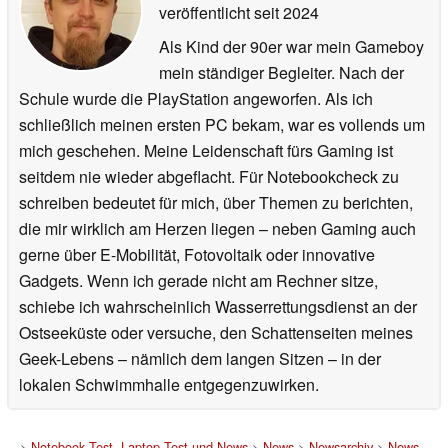
veröffentlicht
seit 2024
Als Kind der 90er war mein Gameboy
mein ständiger Begleiter. Nach der
Schule wurde die PlayStation angeworfen. Als ich
schließlich meinen ersten PC bekam, war es vollends um
mich geschehen. Meine Leidenschaft fürs Gaming ist
seitdem nie wieder abgeflacht. Für Notebookcheck zu
schreiben bedeutet für mich, über Themen zu berichten,
die mir wirklich am Herzen liegen – neben Gaming auch
gerne über E-Mobilität, Fotovoltaik oder innovative
Gadgets. Wenn ich gerade nicht am Rechner sitze,
schiebe ich wahrscheinlich Wasserrettungsdienst an der
Ostseeküste oder versuche, den Schattenseiten meines
Geek-Lebens – nämlich dem langen Sitzen – in der
lokalen Schwimmhalle entgegenzuwirken.
>
Notebook Test, Laptop Test und News
>
News
>
Newsarchiv
>
News