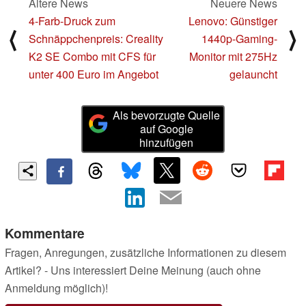
Ältere News
Neuere News
4-Farb-Druck zum
Lenovo: Günstiger
⟨
⟩
Schnäppchenpreis: Creality
1440p-Gaming-
K2 SE Combo mit CFS für
Monitor mit 275Hz
unter 400 Euro im Angebot
gelauncht
Als bevorzugte Quelle
auf Google
hinzufügen
Kommentare
Fragen, Anregungen, zusätzliche Informationen zu diesem
Artikel? - Uns interessiert Deine Meinung (auch ohne
Anmeldung möglich)!