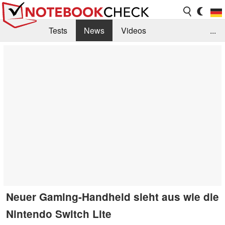
Tests
News
Videos
...
Benchmarks & Tech
Externe Tests
Kaufberatung
Deals
Suche
Jobs
Forum
Neuer Gaming-Handheld sieht aus wie die
Nintendo Switch Lite