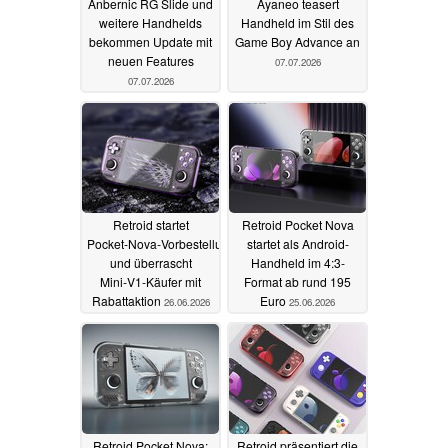
Anbernic RG Slide und
Ayaneo teasert
weitere Handhelds
Handheld im Stil des
bekommen Update mit
Game Boy Advance an
neuen Features
07.07.2026
07.07.2026
Retroid startet
Retroid Pocket Nova
Pocket‑Nova‑Vorbestellungen
startet als Android-
und überrascht
Handheld im 4:3-
Mini‑V1‑Käufer mit
Format ab rund 195
Rabattaktion
Euro
26.06.2026
25.06.2026
Retroid Pocket Nova:
Retroid präsentiert die