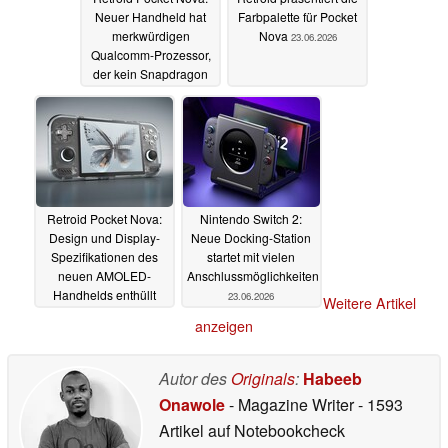
Neuer Handheld hat
Farbpalette für Pocket
merkwürdigen
Nova
23.06.2026
Qualcomm-Prozessor,
der kein Snapdragon
ist
25.06.2026
Retroid Pocket Nova:
Nintendo Switch 2:
Design und Display-
Neue Docking-Station
Spezifikationen des
startet mit vielen
neuen AMOLED-
Anschlussmöglichkeiten
Handhelds enthüllt
23.06.2026
Weitere Artikel
23.06.2026
anzeigen
Autor des
Originals
:
Habeeb
Onawole
- Magazine Writer
- 1593
Artikel auf Notebookcheck