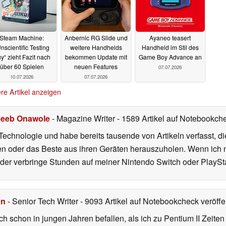
Steam Machine:
Anbernic RG Slide und
Ayaneo teasert
nscientific Testing
weitere Handhelds
Handheld im Stil des
y“ zieht Fazit nach
bekommen Update mit
Game Boy Advance an
über 60 Spielen
neuen Features
07.07.2026
10.07.2026
07.07.2026
re Artikel anzeigen
eeb Onawole
- Magazine Writer
- 1589 Artikel auf Notebookche
Technologie und habe bereits tausende von Artikeln verfasst, d
en oder das Beste aus ihren Geräten herauszuholen. Wenn ich ni
r verbringe Stunden auf meiner Nintendo Switch oder PlaySta
hn
- Senior Tech Writer
- 9093 Artikel auf Notebookcheck veröffen
ch schon in jungen Jahren befallen, als ich zu Pentium II Zeite