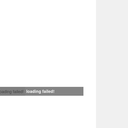
loading failed!
loading failed!