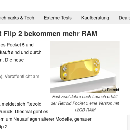
nchmarks & Tech
Externe Tests
Kaufberatung
Deal
et Flip 2 bekommen mehr RAM
des Pocket 5 und
kauft sind und durch
n. Die neue
n),
Veröffentlicht am
ⓘ Retroid
Fast zwei Jahre nach Launch erhält
der Retroid Pocket 5 eine Version mit
 meldet sich Retroid
12GB RAM
zurück. Diesmal geht es
ern um Neuauflagen älterer Modelle, genauer
ip 2.