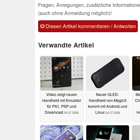
Fragen, Anregungen, zusätzliche Informatione
(auch ohne Anmeldung möglich)!
Diesen Artikel kommentieren / Antworten
Verwandte Artikel
Video zeigt neuen
Neuer OLED-
Ma
Handheld mit Emulator
Handheld von MagicX
Chi
für PS1, PSP und
kommt mit Android und
Dreamcast
Linux
H
24.07.2026
24.07.2026