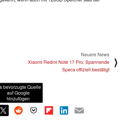
Neuere News
⟩
Xiaomi Redmi Note 17 Pro: Spannende
Specs offiziell bestätigt
s bevorzugte Quelle
auf Google
hinzufügen