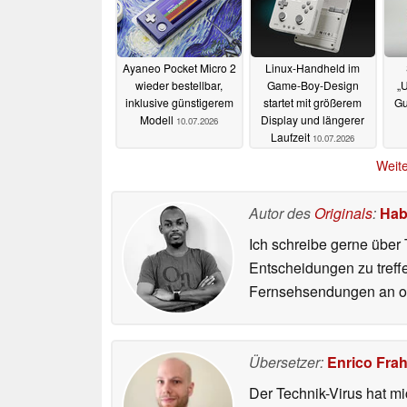
Ayaneo Pocket Micro 2
Linux-Handheld im
wieder bestellbar,
Game-Boy-Design
„U
inklusive günstigerem
startet mit größerem
Gu
Modell
Display und längerer
10.07.2026
Laufzeit
10.07.2026
Weite
Autor des
Originals
:
Hab
Ich schreibe gerne über 
Entscheidungen zu treff
Fernsehsendungen an ode
Übersetzer:
Enrico Fra
Der Technik-Virus hat mi