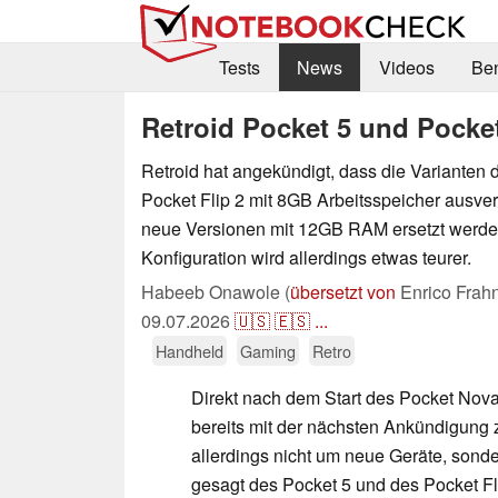
Tests
News
Videos
Be
Retroid Pocket 5 und Pock
Retroid hat angekündigt, dass die Varianten 
Pocket Flip 2 mit 8GB Arbeitsspeicher ausver
neue Versionen mit 12GB RAM ersetzt werde
Konfiguration wird allerdings etwas teurer.
Habeeb Onawole (
übersetzt von
Enrico Frah
09.07.2026
🇺🇸
🇪🇸
...
Handheld
Gaming
Retro
Direkt nach dem Start des Pocket Nova
bereits mit der nächsten Ankündigung 
allerdings nicht um neue Geräte, sond
gesagt des Pocket 5 und des Pocket Fl