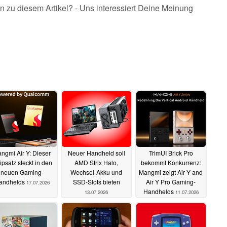
n zu diesem Artikel? - Uns interessiert Deine Meinung
ngmi Air Y: Dieser
Neuer Handheld soll
TrimUI Brick Pro
psatz steckt in den
AMD Strix Halo,
bekommt Konkurrenz:
neuen Gaming-
Wechsel-Akku und
Mangmi zeigt Air Y and
andhelds
SSD-Slots bieten
Air Y Pro Gaming-
17.07.2026
Handhelds
13.07.2026
11.07.2026