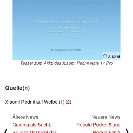
ⓘ Xiaomi
Teaser zum Akku des Xiaomi Redmi Note 17 Pro
Quelle(n)
Xiaomi Redmi auf Weibo (
1
) (
2
)
Ältere News
Neuere News
Gaming als Sucht:
Retroid Pocket 5 und
⟨
⟩
Spielzeit ist nicht das
Pocket Flip 2