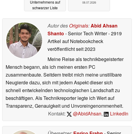
Unternehmens auf
08.07.2026
schwarzer Liste
08.07.2026
Autor des
Originals
:
Abid Ahsan
Shanto
- Senior Tech Writer
- 2919
Artikel auf Notebookcheck
veröffentlicht
seit 2023
Meine Reise als technikbegeisterter
Mensch begann, als ich meinen ersten PC
zusammenbaute. Seitdem treibt mich meine unstillbare
Neugierde dazu, sich mit jedem Aspekt dieser sich
schnell entwickelnden technologischen Landschaft zu
beschäftigen. Als Technikreporter legte ich Wert auf
Transparenz, Genauigkeit und Unvoreingenommenheit.
Kontakt:
@AbidAhsan
,
LinkedIn
Übersetzer:
Enrico Frahn
- Senior