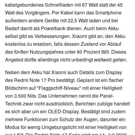
kabelgebundenes Schnellladen mit 67 Watt statt der 45
Watt des Vorgängers. Per Kabel kann das Smartphone
außerdem andere Geräte mit 22,5 Watt laden und bei
Bedarf damit als Powerbank dienen. Auch beim Akku
selbst gibt es Verbesserungen. Xiaomi gibt an, den Akku
kostenlos zu ersetzen, falls dessen Zustand vor Ablauf
des fünften Nutzungsjahres unter 80 Prozent fällt. Dieses
Angebot dürfte allerdings nicht unbedingt weltweit gelten.
Neben dem Akku hat Xiaomi auch Details zum Display
des Redmi Note 17 Pro bestätigt. Geplant ist ein flacher
Bildschirm auf "Flaggschiff-Niveau" mit einer Helligkeit
von 3.500 Nits. Das Unternehmen nennt die Panel-
Technik zwar nicht ausdrücklich, Berichten zufolge handelt
es sich aber um ein OLED-Display. Bestätigt sind zudem
mehrere Funktionen zum Schutz der Augen, darunter ein
Modus für wenig Umgebungslicht mit einer Helligkeit von
nur 1 Nit. Die Redmi-Note-17-Serie wird am 14. Juli 2026