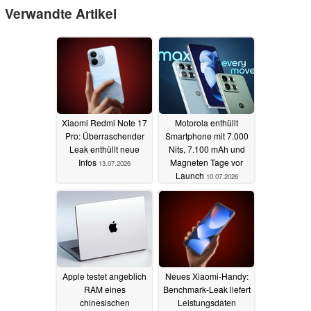
Verwandte Artikel
Xiaomi Redmi Note 17
Motorola enthüllt
Pro: Überraschender
Smartphone mit 7.000
Leak enthüllt neue
Nits, 7.100 mAh und
Infos
Magneten Tage vor
13.07.2026
Launch
10.07.2026
Apple testet angeblich
Neues Xiaomi-Handy:
RAM eines
Benchmark-Leak liefert
chinesischen
Leistungsdaten