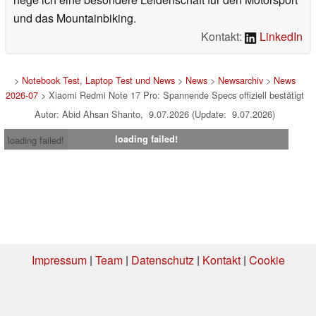
und das Mountainbiking.
Kontakt:
LinkedIn
>
Notebook Test, Laptop Test und News
>
News
>
Newsarchiv
>
News
2026-07
> Xiaomi Redmi Note 17 Pro: Spannende Specs offiziell bestätigt
Autor: Abid Ahsan Shanto, 9.07.2026 (Update: 9.07.2026)
loading failed!
loading failed!
Impressum
|
Team
|
Datenschutz
|
Kontakt
|
Cookie
Einstellungen
| 01.08.2026 19:24
* Beim Kauf über einen Affiliate-Link kann Notebookcheck eine Vergütung
erhalten. Vielen Dank für Ihre Unterstützung!.