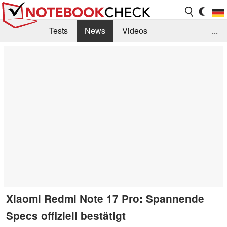
Tests
News
Videos
...
Benchmarks & Tech
Externe Tests
Kaufberatung
Deals
Suche
Jobs
Forum
Xiaomi Redmi Note 17 Pro: Spannende
Specs offiziell bestätigt