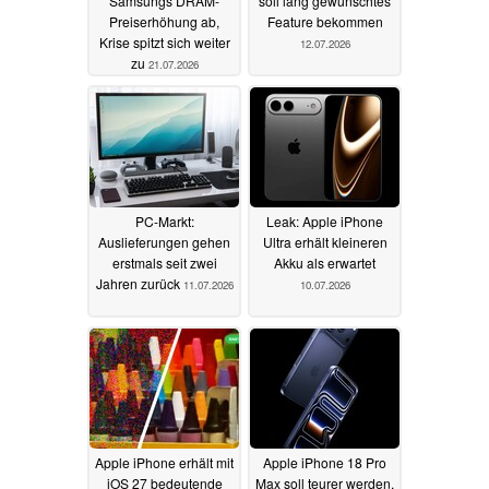
Samsungs DRAM-
soll lang gewünschtes
Preiserhöhung ab,
Feature bekommen
Krise spitzt sich weiter
12.07.2026
zu
21.07.2026
PC-Markt:
Leak: Apple iPhone
Auslieferungen gehen
Ultra erhält kleineren
erstmals seit zwei
Akku als erwartet
Jahren zurück
11.07.2026
10.07.2026
Apple iPhone erhält mit
Apple iPhone 18 Pro
iOS 27 bedeutende
Max soll teurer werden,