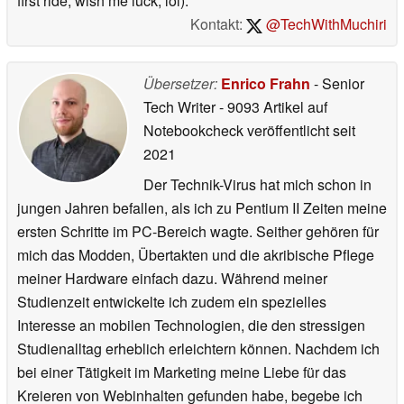
first ride, wish me luck, lol).
Kontakt:
@TechWithMuchiri
Übersetzer:
Enrico Frahn
- Senior
Tech Writer
- 9093 Artikel auf
Notebookcheck veröffentlicht
seit
2021
Der Technik-Virus hat mich schon in
jungen Jahren befallen, als ich zu Pentium II Zeiten meine
ersten Schritte im PC-Bereich wagte. Seither gehören für
mich das Modden, Übertakten und die akribische Pflege
meiner Hardware einfach dazu. Während meiner
Studienzeit entwickelte ich zudem ein spezielles
Interesse an mobilen Technologien, die den stressigen
Studienalltag erheblich erleichtern können. Nachdem ich
bei einer Tätigkeit im Marketing meine Liebe für das
Kreieren von Webinhalten gefunden habe, begebe ich