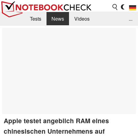
Tests
News
Videos
...
Benchmarks & Tech
Externe Tests
Kaufberatung
Deals
Suche
Jobs
Forum
Apple testet angeblich RAM eines
chinesischen Unternehmens auf