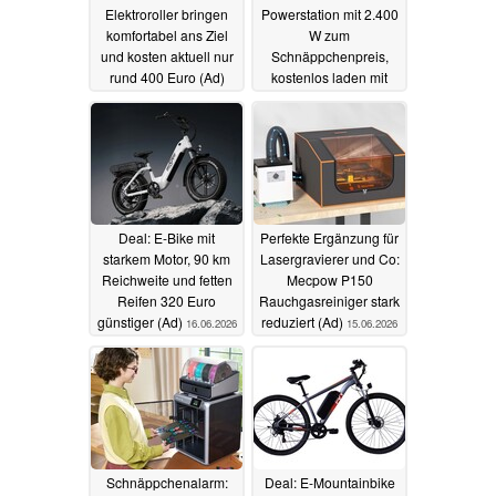
Elektroroller bringen
Powerstation mit 2.400
komfortabel ans Ziel
W zum
und kosten aktuell nur
Schnäppchenpreis,
rund 400 Euro (Ad)
kostenlos laden mit
ebenfalls reduziertem
20.06.2026
Solarpanel (Ad)
19.06.2026
Deal: E-Bike mit
Perfekte Ergänzung für
starkem Motor, 90 km
Lasergravierer und Co:
Reichweite und fetten
Mecpow P150
Reifen 320 Euro
Rauchgasreiniger stark
günstiger (Ad)
reduziert (Ad)
16.06.2026
15.06.2026
Schnäppchenalarm:
Deal: E-Mountainbike