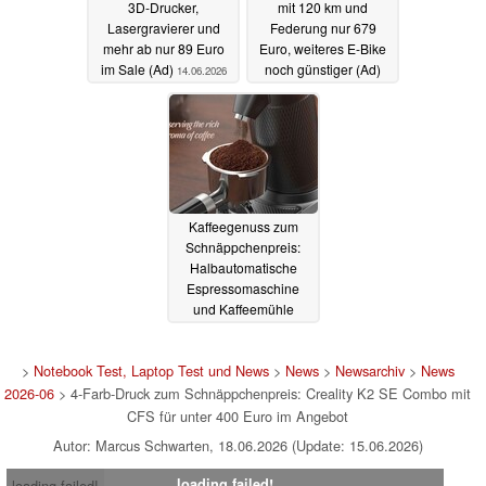
3D-Drucker,
mit 120 km und
Lasergravierer und
Federung nur 679
mehr ab nur 89 Euro
Euro, weiteres E-Bike
im Sale (Ad)
noch günstiger (Ad)
14.06.2026
13.06.2026
Kaffeegenuss zum
Schnäppchenpreis:
Halbautomatische
Espressomaschine
und Kaffeemühle
massiv reduziert (Ad)
12.06.2026
>
Notebook Test, Laptop Test und News
>
News
>
Newsarchiv
>
News
2026-06
> 4-Farb-Druck zum Schnäppchenpreis: Creality K2 SE Combo mit
CFS für unter 400 Euro im Angebot
Autor: Marcus Schwarten, 18.06.2026 (Update: 15.06.2026)
loading failed!
loading failed!