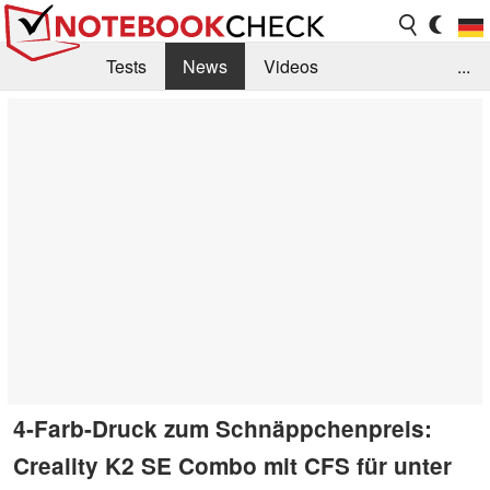
Tests
News
Videos
...
Benchmarks & Tech
Externe Tests
Kaufberatung
Deals
Suche
Jobs
Forum
4-Farb-Druck zum Schnäppchenpreis:
Creality K2 SE Combo mit CFS für unter