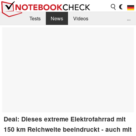
Tests
News
Videos
...
Benchmarks & Tech
Externe Tests
Kaufberatung
Deals
Suche
Jobs
Forum
Deal: Dieses extreme Elektrofahrrad mit
150 km Reichweite beeindruckt - auch mit