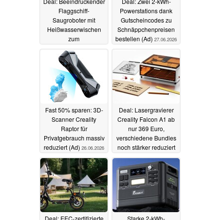
Deal: Beeindruckender
Deal: Zwei 2-kWh-
Flaggschiff-
Powerstations dank
Saugroboter mit
Gutscheincodes zu
Heißwasserwischen
Schnäppchenpreisen
zum
bestellen (Ad)
27.06.2026
Schnäppchenpreis
(Ad)
28.06.2026
Fast 50% sparen: 3D-
Deal: Lasergravierer
Scanner Creality
Creality Falcon A1 ab
Raptor für
nur 369 Euro,
Privatgebrauch massiv
verschiedene Bundles
reduziert (Ad)
noch stärker reduziert
26.06.2026
(Ad)
21.06.2026
Deal: EEC-zertifizierte
Starke 2-kWh-