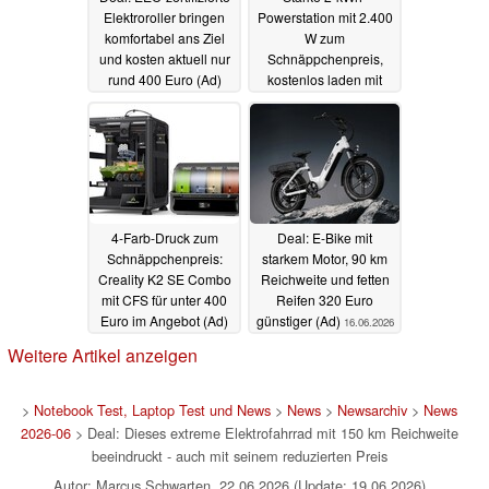
Elektroroller bringen
Powerstation mit 2.400
komfortabel ans Ziel
W zum
und kosten aktuell nur
Schnäppchenpreis,
rund 400 Euro (Ad)
kostenlos laden mit
ebenfalls reduziertem
20.06.2026
Solarpanel (Ad)
19.06.2026
4-Farb-Druck zum
Deal: E-Bike mit
Schnäppchenpreis:
starkem Motor, 90 km
Creality K2 SE Combo
Reichweite und fetten
mit CFS für unter 400
Reifen 320 Euro
Euro im Angebot (Ad)
günstiger (Ad)
16.06.2026
18.06.2026
Weitere Artikel anzeigen
>
Notebook Test, Laptop Test und News
>
News
>
Newsarchiv
>
News
2026-06
> Deal: Dieses extreme Elektrofahrrad mit 150 km Reichweite
beeindruckt - auch mit seinem reduzierten Preis
Autor: Marcus Schwarten, 22.06.2026 (Update: 19.06.2026)