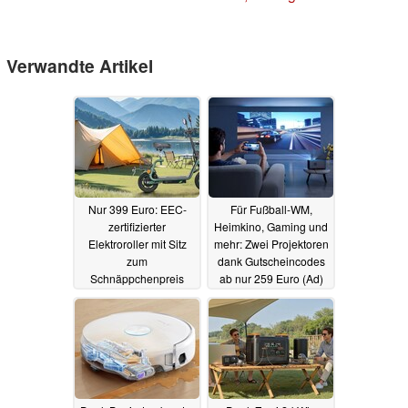
Verwandte Artikel
Nur 399 Euro: EEC-
Für Fußball-WM,
zertifizierter
Heimkino, Gaming und
Elektroroller mit Sitz
mehr: Zwei Projektoren
zum
dank Gutscheincodes
Schnäppchenpreis
ab nur 259 Euro (Ad)
bestellen (Ad)
01.07.2026
30.06.2026