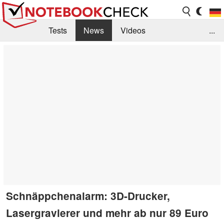
Tests
News
Videos
...
Benchmarks & Tech
Externe Tests
Kaufberatung
Deals
Suche
Jobs
Forum
Schnäppchenalarm: 3D-Drucker,
Lasergravierer und mehr ab nur 89 Euro