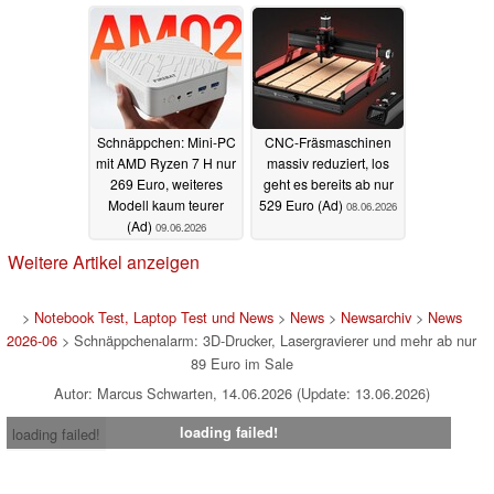
massiv reduziert (Ad)
12.06.2026
Schnäppchen: Mini-PC
CNC-Fräsmaschinen
mit AMD Ryzen 7 H nur
massiv reduziert, los
269 Euro, weiteres
geht es bereits ab nur
Modell kaum teurer
529 Euro (Ad)
08.06.2026
(Ad)
09.06.2026
Weitere Artikel anzeigen
>
Notebook Test, Laptop Test und News
>
News
>
Newsarchiv
>
News
2026-06
> Schnäppchenalarm: 3D-Drucker, Lasergravierer und mehr ab nur
89 Euro im Sale
Autor: Marcus Schwarten, 14.06.2026 (Update: 13.06.2026)
loading failed!
loading failed!