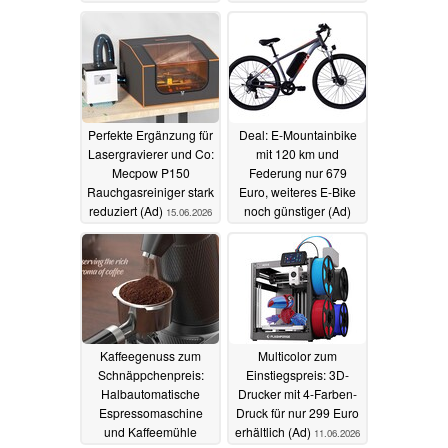
18.06.2026
Perfekte Ergänzung für
Deal: E-Mountainbike
Lasergravierer und Co:
mit 120 km und
Mecpow P150
Federung nur 679
Rauchgasreiniger stark
Euro, weiteres E-Bike
reduziert (Ad)
noch günstiger (Ad)
15.06.2026
13.06.2026
Kaffeegenuss zum
Multicolor zum
Schnäppchenpreis:
Einstiegspreis: 3D-
Halbautomatische
Drucker mit 4-Farben-
Espressomaschine
Druck für nur 299 Euro
und Kaffeemühle
erhältlich (Ad)
11.06.2026