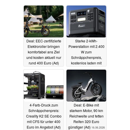
Deal: EEC-zertifizierte
Starke 2-kWh-
Elektroroller bringen
Powerstation mit 2.400
komfortabel ans Ziel
W zum
und kosten aktuell nur
Schnäppchenpreis,
rund 400 Euro (Ad)
kostenlos laden mit
ebenfalls reduziertem
20.06.2026
Solarpanel (Ad)
19.06.2026
4-Farb-Druck zum
Deal: E-Bike mit
Schnäppchenpreis:
starkem Motor, 90 km
Creality K2 SE Combo
Reichweite und fetten
mit CFS für unter 400
Reifen 320 Euro
Euro im Angebot (Ad)
günstiger (Ad)
16.06.2026