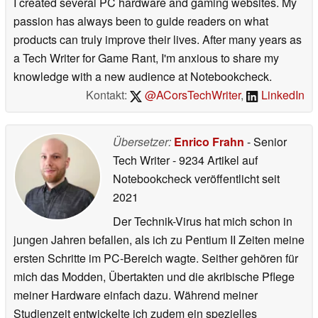
I created several PC hardware and gaming websites. My
passion has always been to guide readers on what
products can truly improve their lives. After many years as
a Tech Writer for Game Rant, I'm anxious to share my
knowledge with a new audience at Notebookcheck.
Kontakt:
@ACorsTechWriter
,
LinkedIn
Übersetzer:
Enrico Frahn
- Senior
Tech Writer
- 9234 Artikel auf
Notebookcheck veröffentlicht
seit
2021
Der Technik-Virus hat mich schon in
jungen Jahren befallen, als ich zu Pentium II Zeiten meine
ersten Schritte im PC-Bereich wagte. Seither gehören für
mich das Modden, Übertakten und die akribische Pflege
meiner Hardware einfach dazu. Während meiner
Studienzeit entwickelte ich zudem ein spezielles