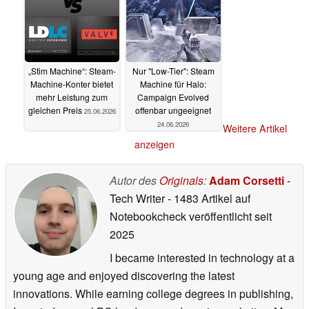
„Stim Machine“: Steam-
Nur "Low-Tier": Steam
Machine-Konter bietet
Machine für Halo:
mehr Leistung zum
Campaign Evolved
gleichen Preis
offenbar ungeeignet
25.06.2026
24.06.2026
Weitere Artikel
anzeigen
Autor des
Originals
:
Adam Corsetti
-
Tech Writer
- 1483 Artikel auf
Notebookcheck veröffentlicht
seit
2025
I became interested in technology at a
young age and enjoyed discovering the latest
innovations. While earning college degrees in publishing,