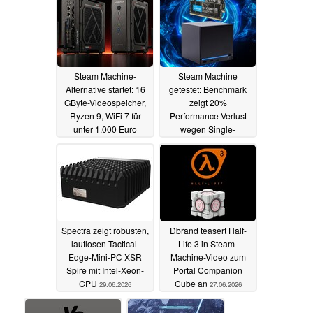
Steam Machine-
Steam Machine
Alternative startet: 16
getestet: Benchmark
GByte-Videospeicher,
zeigt 20%
Ryzen 9, WiFi 7 für
Performance-Verlust
unter 1.000 Euro
wegen Single-
Channel-RAM
02.07.2026
30.06.2026
Spectra zeigt robusten,
Dbrand teasert Half-
lautlosen Tactical-
Life 3 in Steam-
Edge-Mini-PC XSR
Machine-Video zum
Spire mit Intel-Xeon-
Portal Companion
CPU
Cube an
29.06.2026
27.06.2026