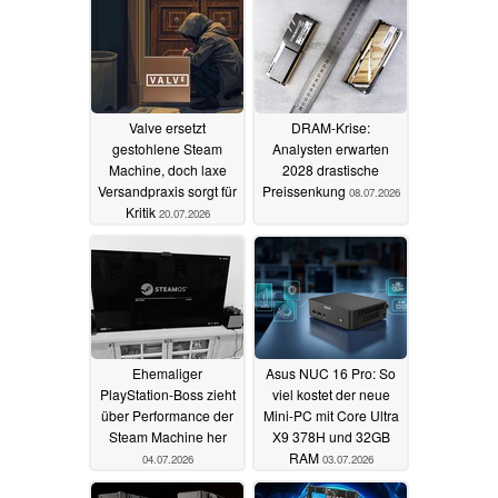
Valve ersetzt
DRAM-Krise:
gestohlene Steam
Analysten erwarten
Machine, doch laxe
2028 drastische
Versandpraxis sorgt für
Preissenkung
08.07.2026
Kritik
20.07.2026
Ehemaliger
Asus NUC 16 Pro: So
PlayStation-Boss zieht
viel kostet der neue
über Performance der
Mini-PC mit Core Ultra
Steam Machine her
X9 378H und 32GB
RAM
04.07.2026
03.07.2026