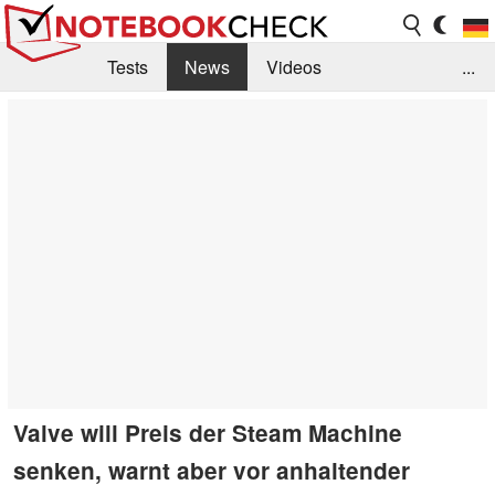
Tests
News
Videos
...
Benchmarks & Tech
Externe Tests
Kaufberatung
Deals
Suche
Jobs
Forum
Valve will Preis der Steam Machine
senken, warnt aber vor anhaltender