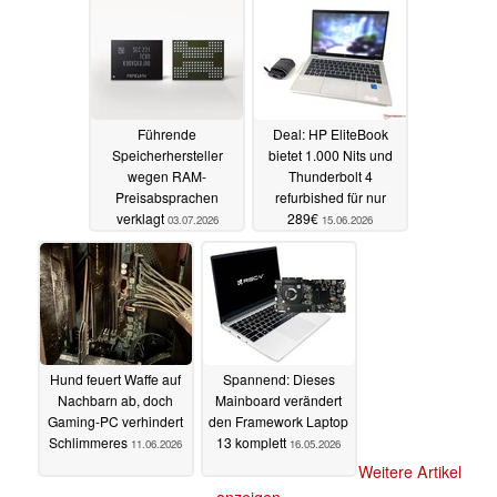
Führende
Deal: HP EliteBook
Speicherhersteller
bietet 1.000 Nits und
wegen RAM-
Thunderbolt 4
Preisabsprachen
refurbished für nur
verklagt
289€
03.07.2026
15.06.2026
Hund feuert Waffe auf
Spannend: Dieses
Nachbarn ab, doch
Mainboard verändert
Gaming-PC verhindert
den Framework Laptop
Schlimmeres
13 komplett
11.06.2026
16.05.2026
Weitere Artikel