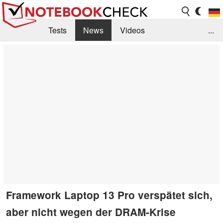
Tests
News
Videos
...
Benchmarks & Tech
Externe Tests
Kaufberatung
Deals
Suche
Jobs
Forum
Framework Laptop 13 Pro verspätet sich,
aber nicht wegen der DRAM-Krise