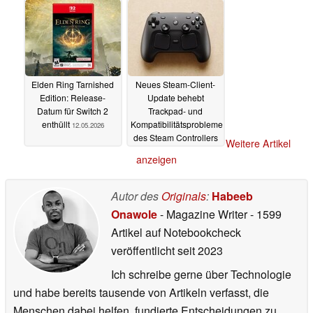
Elden Ring Tarnished
Neues Steam-Client-
Edition: Release-
Update behebt
Datum für Switch 2
Trackpad- und
enthüllt
Kompatibilitätsprobleme
12.05.2026
des Steam Controllers
Weitere Artikel
09.05.2026
anzeigen
Autor des
Originals
:
Habeeb
Onawole
- Magazine Writer
- 1599
Artikel auf Notebookcheck
veröffentlicht
seit 2023
Ich schreibe gerne über Technologie
und habe bereits tausende von Artikeln verfasst, die
Menschen dabei helfen, fundierte Entscheidungen zu