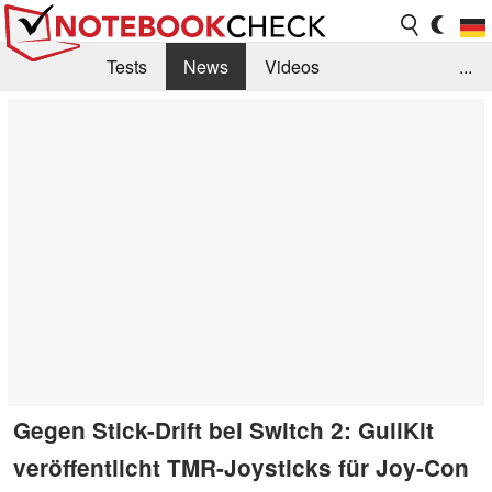
Tests
News
Videos
...
Benchmarks & Tech
Externe Tests
Kaufberatung
Deals
Suche
Jobs
Forum
Gegen Stick-Drift bei Switch 2: GuliKit
veröffentlicht TMR-Joysticks für Joy-Con