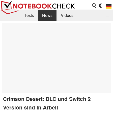
Tests
News
Videos
...
Benchmarks & Tech
Externe Tests
Kaufberatung
Deals
Suche
Jobs
Forum
Crimson Desert: DLC und Switch 2
Version sind in Arbeit