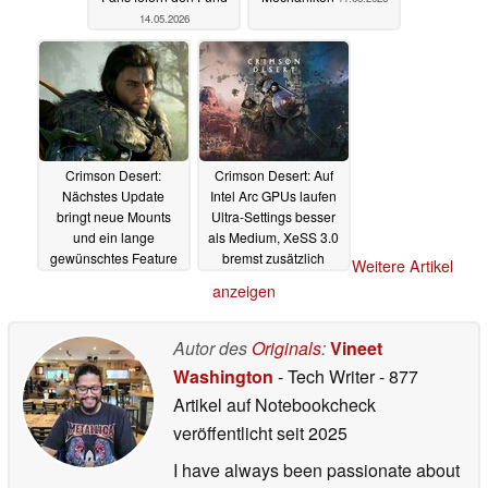
14.05.2026
Crimson Desert:
Crimson Desert: Auf
Nächstes Update
Intel Arc GPUs laufen
bringt neue Mounts
Ultra-Settings besser
und ein lange
als Medium, XeSS 3.0
gewünschtes Feature
bremst zusätzlich
Weitere Artikel
09.05.2026
12.04.2026
anzeigen
Autor des
Originals
:
Vineet
Washington
- Tech Writer
- 877
Artikel auf Notebookcheck
veröffentlicht
seit 2025
I have always been passionate about