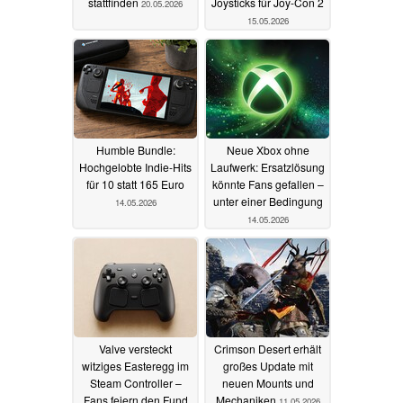
stattfinden
Joysticks für Joy-Con 2
20.05.2026
15.05.2026
Humble Bundle:
Neue Xbox ohne
Hochgelobte Indie-Hits
Laufwerk: Ersatzlösung
für 10 statt 165 Euro
könnte Fans gefallen –
unter einer Bedingung
14.05.2026
14.05.2026
Valve versteckt
Crimson Desert erhält
witziges Easteregg im
großes Update mit
Steam Controller –
neuen Mounts und
Fans feiern den Fund
Mechaniken
11.05.2026