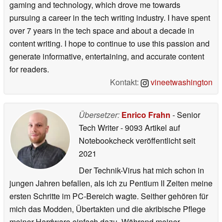
gaming and technology, which drove me towards
pursuing a career in the tech writing industry. I have spent
over 7 years in the tech space and about a decade in
content writing. I hope to continue to use this passion and
generate informative, entertaining, and accurate content
for readers.
Kontakt:
vineetwashington
Übersetzer:
Enrico Frahn
- Senior
Tech Writer
- 9093 Artikel auf
Notebookcheck veröffentlicht
seit
2021
Der Technik-Virus hat mich schon in
jungen Jahren befallen, als ich zu Pentium II Zeiten meine
ersten Schritte im PC-Bereich wagte. Seither gehören für
mich das Modden, Übertakten und die akribische Pflege
meiner Hardware einfach dazu. Während meiner