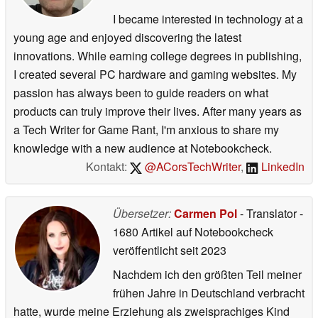
I became interested in technology at a
young age and enjoyed discovering the latest
innovations. While earning college degrees in publishing,
I created several PC hardware and gaming websites. My
passion has always been to guide readers on what
products can truly improve their lives. After many years as
a Tech Writer for Game Rant, I'm anxious to share my
knowledge with a new audience at Notebookcheck.
Kontakt:
@ACorsTechWriter
,
LinkedIn
Übersetzer:
Carmen Pol
- Translator
-
1680 Artikel auf Notebookcheck
veröffentlicht
seit 2023
Nachdem ich den größten Teil meiner
frühen Jahre in Deutschland verbracht
hatte, wurde meine Erziehung als zweisprachiges Kind