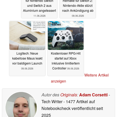
für Nintendo Switch
Remake für Switch 2:
und Switch 2 aus
Nintendo-Aktie stürzt
Aluminium angeteasert
nach Ankündigung ab
11.06.2026
09.06.2026
Logitech: Neue
Kostenloser RPG-Hit
kabellose Maus leakt
startet auf Xbox
vor baldigem Launch
inklusive limitiertem
Controller
09.06.2026
09.06.2026
Weitere Artikel
anzeigen
Autor des
Originals
:
Adam Corsetti
-
Tech Writer
- 1477 Artikel auf
Notebookcheck veröffentlicht
seit
2025