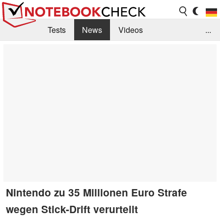
Tests
News
Videos
...
Benchmarks & Tech
Externe Tests
Kaufberatung
Deals
Suche
Jobs
Forum
Nintendo zu 35 Millionen Euro Strafe
wegen Stick-Drift verurteilt