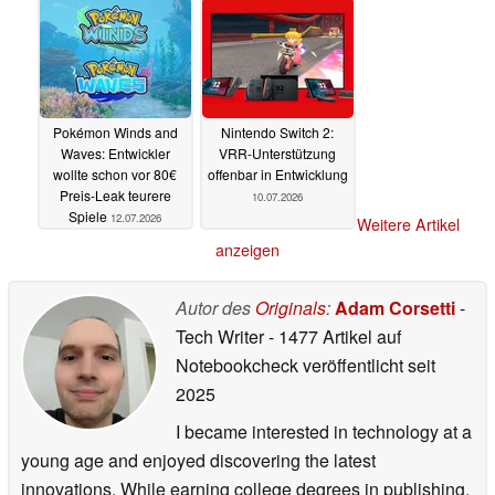
Pokémon Winds and
Nintendo Switch 2:
Waves: Entwickler
VRR-Unterstützung
wollte schon vor 80€
offenbar in Entwicklung
Preis-Leak teurere
10.07.2026
Spiele
12.07.2026
Weitere Artikel
anzeigen
Autor des
Originals
:
Adam Corsetti
-
Tech Writer
- 1477 Artikel auf
Notebookcheck veröffentlicht
seit
2025
I became interested in technology at a
young age and enjoyed discovering the latest
innovations. While earning college degrees in publishing,