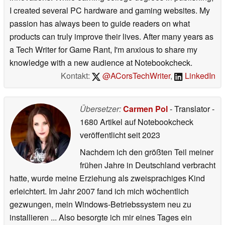
I created several PC hardware and gaming websites. My
passion has always been to guide readers on what
products can truly improve their lives. After many years as
a Tech Writer for Game Rant, I'm anxious to share my
knowledge with a new audience at Notebookcheck.
Kontakt:
@ACorsTechWriter
,
LinkedIn
Übersetzer:
Carmen Pol
- Translator
-
1680 Artikel auf Notebookcheck
veröffentlicht
seit 2023
Nachdem ich den größten Teil meiner
frühen Jahre in Deutschland verbracht
hatte, wurde meine Erziehung als zweisprachiges Kind
erleichtert. Im Jahr 2007 fand ich mich wöchentlich
gezwungen, mein Windows-Betriebssystem neu zu
installieren ... Also besorgte ich mir eines Tages ein