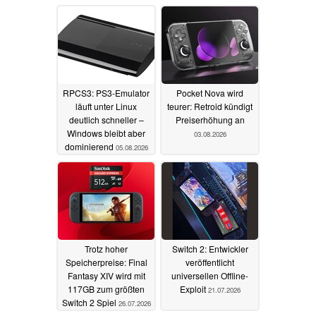
RPCS3: PS3-Emulator
Pocket Nova wird
läuft unter Linux
teurer: Retroid kündigt
deutlich schneller –
Preiserhöhung an
Windows bleibt aber
03.08.2026
dominierend
05.08.2026
Trotz hoher
Switch 2: Entwickler
Speicherpreise: Final
veröffentlicht
Fantasy XIV wird mit
universellen Offline-
117GB zum größten
Exploit
21.07.2026
Switch 2 Spiel
26.07.2026