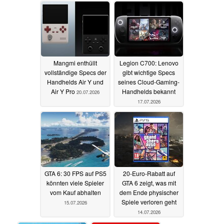
Mangmi enthüllt
Legion C700: Lenovo
vollständige Specs der
gibt wichtige Specs
Handhelds Air Y und
seines Cloud-Gaming-
Air Y Pro
Handhelds bekannt
20.07.2026
17.07.2026
GTA 6: 30 FPS auf PS5
20-Euro-Rabatt auf
könnten viele Spieler
GTA 6 zeigt, was mit
vom Kauf abhalten
dem Ende physischer
Spiele verloren geht
15.07.2026
14.07.2026