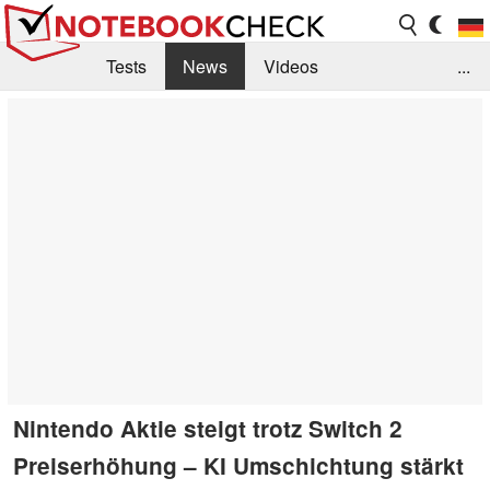
Tests
News
Videos
...
Benchmarks & Tech
Externe Tests
Kaufberatung
Deals
Suche
Jobs
Forum
Nintendo Aktie steigt trotz Switch 2
Preiserhöhung – KI Umschichtung stärkt