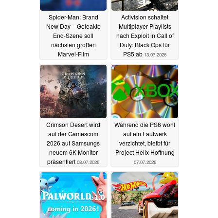
Spider-Man: Brand
Activision schaltet
New Day – Geleakte
Multiplayer-Playlists
End-Szene soll
nach Exploit in Call of
nächsten großen
Duty: Black Ops für
Marvel-Film
PS5 ab
13.07.2026
ankündigen
17.07.2026
Crimson Desert wird
Während die PS6 wohl
auf der Gamescom
auf ein Laufwerk
2026 auf Samsungs
verzichtet, bleibt für
neuem 6K-Monitor
Project Helix Hoffnung
präsentiert
08.07.2026
07.07.2026