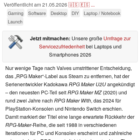
Veröffentlicht am
21.05.2026
🇺🇸
🇪🇸
...
Gaming
Software
Desktop
DIY
Laptop / Notebook
Launch
Jetzt mitmachen:
Unsere große
Umfrage zur
Servicezufriedenheit
bei Laptops und
Smartphones 2026
Nur wenige Tage nach Valves umstrittener Entscheidung,
das „RPG Maker“-Label aus Steam zu entfernen, hat der
Serienentwickler Kadokawa
RPG Maker U2U
angekündigt
– den neuesten PC-Teil seit
RPG Maker MZ
(2020) und
rund zwei Jahre nach
RPG Maker With
, das 2024 für
PlayStation-Konsolen und Nintendo Switch erschien.
Damit markiert der Titel eine lange erwartete Rückkehr der
RPG-Maker
-Reihe, die seit 1988 in verschiedenen
Iterationen für PC und Konsolen erscheint und zahlreiche