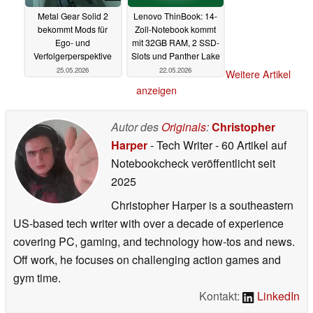
Metal Gear Solid 2
Lenovo ThinBook: 14-
bekommt Mods für
Zoll-Notebook kommt
Ego- und
mit 32GB RAM, 2 SSD-
Verfolgerperspektive
Slots und Panther Lake
25.05.2026
22.05.2026
Weitere Artikel
anzeigen
Autor des
Originals
:
Christopher
Harper
- Tech Writer
- 60 Artikel auf
Notebookcheck veröffentlicht
seit
2025
Christopher Harper is a southeastern
US-based tech writer with over a decade of experience
covering PC, gaming, and technology how-tos and news.
Off work, he focuses on challenging action games and
gym time.
Kontakt:
LinkedIn