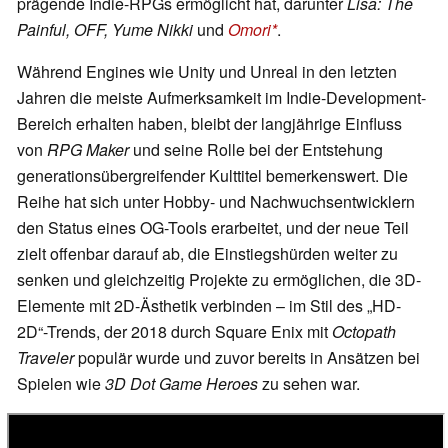
prägende Indie-RPGs ermöglicht hat, darunter
Lisa: The
Painful, OFF, Yume Nikki
und
Omori
.
Während Engines wie Unity und Unreal in den letzten
Jahren die meiste Aufmerksamkeit im Indie-Development-
Bereich erhalten haben, bleibt der langjährige Einfluss
von
RPG Maker
und seine Rolle bei der Entstehung
generationsübergreifender Kulttitel bemerkenswert. Die
Reihe hat sich unter Hobby- und Nachwuchsentwicklern
den Status eines OG-Tools erarbeitet, und der neue Teil
zielt offenbar darauf ab, die Einstiegshürden weiter zu
senken und gleichzeitig Projekte zu ermöglichen, die 3D-
Elemente mit 2D-Ästhetik verbinden – im Stil des „HD-
2D“-Trends, der 2018 durch Square Enix mit
Octopath
Traveler
populär wurde und zuvor bereits in Ansätzen bei
Spielen wie
3D Dot Game
Heroes
zu sehen war.