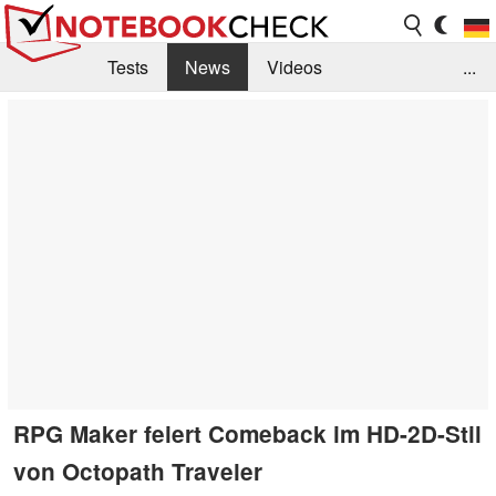
Tests
News
Videos
...
Benchmarks & Tech
Externe Tests
Kaufberatung
Deals
Suche
Jobs
Forum
RPG Maker feiert Comeback im HD-2D-Stil
von Octopath Traveler