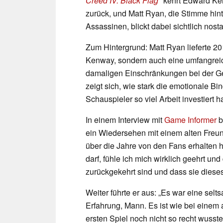
Creed IV: Black Flag
kehrt Edward Ke
zurück, und Matt Ryan, die Stimme hin
Assassinen, blickt dabei sichtlich nost
Zum Hintergrund: Matt Ryan lieferte 2
Kenway, sondern auch eine umfangreic
damaligen Einschränkungen bei der Ges
zeigt sich, wie stark die emotionale Bi
Schauspieler so viel Arbeit investiert ha
In einem Interview mit
Game Informer
b
ein Wiedersehen mit einem alten Freund
über die Jahre von den Fans erhalten h
darf, fühle ich mich wirklich geehrt und
zurückgekehrt sind und dass sie diese
Weiter führte er aus: „Es war eine se
Erfahrung, Mann. Es ist wie bei einem 
ersten Spiel noch nicht so recht wuss