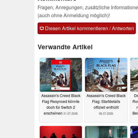
Fragen, Anregungen, zusätzliche Informatione
(auch ohne Anmeldung möglich)!
Diesen Artikel kommentieren / Antworten
Verwandte Artikel
Assassin's Creed Black
Assassin's Creed Black
De
Flag Resynced könnte
Flag: Startdetails
Rou
doch für Switch 2
offiziell enthüllt
erscheinen
Be
21.07.2026
06.07.2026