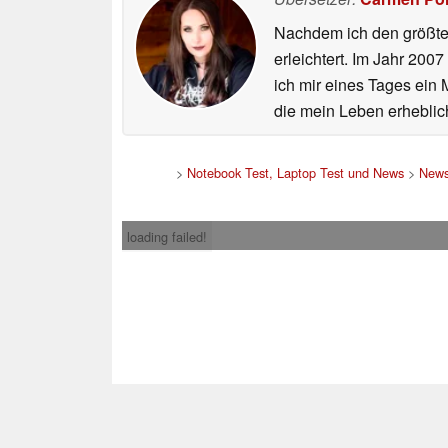
Nachdem ich den größten
erleichtert. Im Jahr 200
ich mir eines Tages ein 
die mein Leben erheblic
>
Notebook Test, Laptop Test und News
>
New
loading failed!
Impress
* Beim Kauf über ein