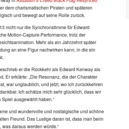
nway in
Assassin’s Creed Black Flag Resynced
ter dem charismatischen Piraten und späteren
algisch und bewegt auf seine Rolle zurück.
013 nicht nur die Synchronstimme für Edward
he Motion-Capture-Performance, trotz der
ichtsanimation. Mehr als ein Jahrzehnt später
ndung an eine Figur nachwirken kann, in die ein
t.
eschrieb er die Rückkehr als Edward Kenway als
. Er erklärte: „Die Resonanz, die der Charakter
at, war unglaublich, und jetzt, wo ich zurückkehren
 dankbar. Ich schätze mich sehr glücklich, dass wir
s Spiel ausgewählt haben.“
ltsame und wundervolle und nostalgische und schöne
alten Freund. Das Lustige daran ist, dass man beim
te, was daraus werden würde.“