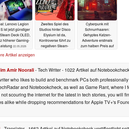
al: Lenovo Legion
Zweites Spiel des
Cyberpunk mit
S ist jetzt günstiger
Studios hinter Disco
Schnurrhaaren:
 Steam Deck OLED,
Elysium ist da,
Gehyptes Katzen-
otz höherer Gaming-
Kontroverse führt zu
Adventure erstmals
Leistung
negativen Steam-
zum halben Preis auf
22.05.2026
Bewertungen
Steam
21.05.2026
21.05.2026
re Artikel anzeigen
im Amir Noorali
- Tech Writer
- 1022 Artikel auf Notebookcheck 
iter who likes to build and benchmark PCs both professionally a
 TechRadar and Notebookcheck, as well as Game Rant, where I 
ot scouring the internet for the latest in tech stories, you will 
ies alike while dropping recommendations for Apple TV+'s Found
l
- Translator
- 1662 Artikel auf Notebookcheck veröffentlicht
sei