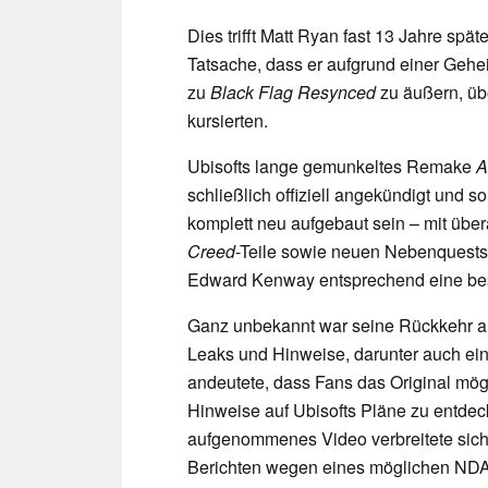
Dies trifft Matt Ryan fast 13 Jahre spä
Tatsache, dass er aufgrund einer Gehei
zu
Black Flag Resynced
zu äußern, übe
kursierten.
Ubisofts lange gemunkeltes Remake
A
schließlich offiziell angekündigt und s
komplett neu aufgebaut sein – mit über
Creed
-Teile sowie neuen Nebenquests.
Edward Kenway entsprechend eine be
Ganz unbekannt war seine Rückkehr alle
Leaks und Hinweise, darunter auch ei
andeutete, dass Fans das Original mög
Hinweise auf Ubisofts Pläne zu entdec
aufgenommenes Video verbreitete sich d
Berichten wegen eines möglichen NDA-