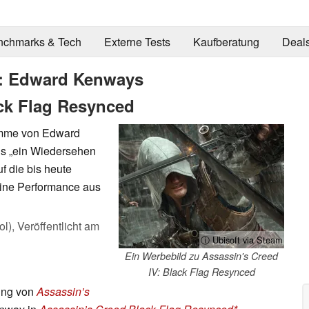
nchmarks & Tech
Externe Tests
Kaufberatung
Deal
n: Edward Kenways
ck Flag Resynced
timme von Edward
ls „ein Wiedersehen
f die bis heute
eine Performance aus
l),
Veröffentlicht am
ⓘ Ubisoft via Steam
Ein Werbebild zu Assassin's Creed
IV: Black Flag Resynced
hung von
Assassin’s