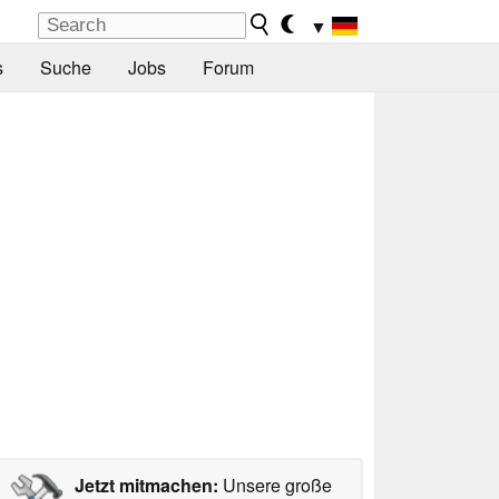
▼
s
Suche
Jobs
Forum
Jetzt mitmachen:
Unsere große