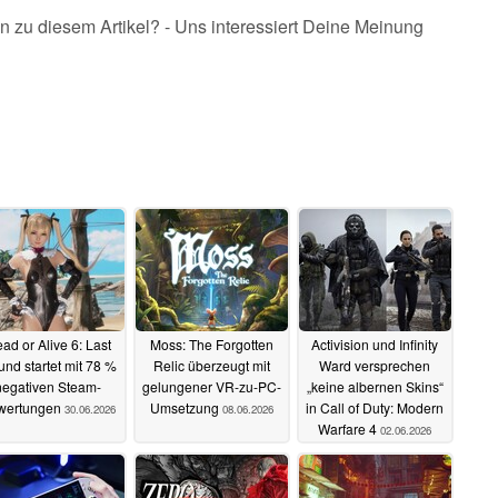
n zu diesem Artikel? - Uns interessiert Deine Meinung
ad or Alive 6: Last
Moss: The Forgotten
Activision und Infinity
nd startet mit 78 %
Relic überzeugt mit
Ward versprechen
negativen Steam-
gelungener VR-zu-PC-
„keine albernen Skins“
wertungen
Umsetzung
in Call of Duty: Modern
30.06.2026
08.06.2026
Warfare 4
02.06.2026