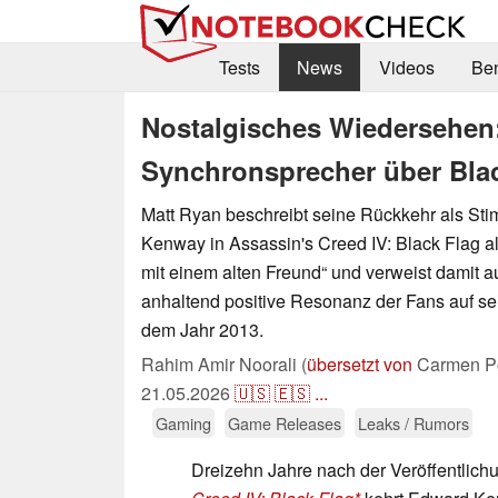
Tests
News
Videos
Be
Nostalgisches Wiedersehe
Synchronsprecher über Bla
Matt Ryan beschreibt seine Rückkehr als S
Kenway in Assassin's Creed IV: Black Flag a
mit einem alten Freund“ und verweist damit au
anhaltend positive Resonanz der Fans auf s
dem Jahr 2013.
Rahim Amir Noorali (
übersetzt von
Carmen Po
21.05.2026
🇺🇸
🇪🇸
...
Gaming
Game Releases
Leaks / Rumors
Dreizehn Jahre nach der Veröffentlic