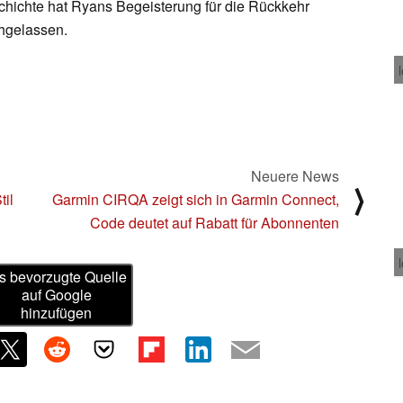
schichte hat Ryans Begeisterung für die Rückkehr
hgelassen.
Neuere News
⟩
il
Garmin CIRQA zeigt sich in Garmin Connect,
Code deutet auf Rabatt für Abonnenten
s bevorzugte Quelle
auf Google
hinzufügen