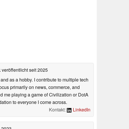
veröffentlicht
seit 2025
nd as a hobby. I contribute to multiple tech
focus primarily on news, commerce, and
find me playing a game of Civilization or DotA
ation to everyone I come across.
Kontakt:
LinkedIn
t 2023