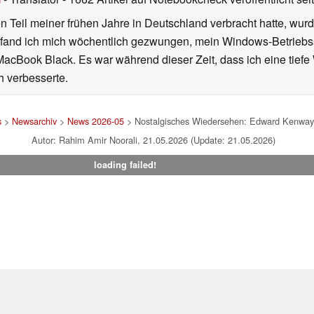
 Teil meiner frühen Jahre in Deutschland verbracht hatte, wur
7 fand ich mich wöchentlich gezwungen, mein Windows-Betriebssy
MacBook Black. Es war während dieser Zeit, dass ich eine tiefe
h verbesserte.
s
>
Newsarchiv
>
News 2026-05
> Nostalgisches Wiedersehen: Edward Kenways
Autor: Rahim Amir Noorali, 21.05.2026 (Update: 21.05.2026)
loading failed!
um
|
Team
|
Datenschutz
|
Kontakt
|
Cookie Einstellungen
| 03.08
en Affiliate-Link kann Notebookcheck eine Vergütung erhalten. Vielen Dank für