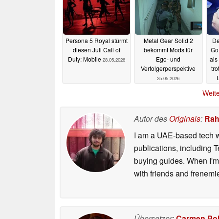
Persona 5 Royal stürmt
Metal Gear Solid 2
De
diesen Juli Call of
bekommt Mods für
Go 
Duty: Mobile
Ego- und
als
28.05.2026
Verfolgerperspektive
tr
25.05.2026
Weite
Autor des
Originals
:
Rah
I am a UAE-based tech wr
publications, including
buying guides. When I'm n
with friends and frenem
Übersetzer:
Carmen Po