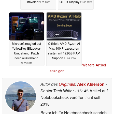
Traveler
OLED-Display
21.05.2026
21.05.2026
Microsoft reagiert auf
Offiziell: AMD Ryzen AI
YellowKey BitLocker-
Max 400 Prozessoren
Umgehung: Patch
starten mit 192GB RAM
noch ausstehend
Support
21.05.2026
21.05.2026
Weitere Artikel
anzeigen
Autor des
Originals
:
Alex Alderson
-
Senior Tech Writer
- 15145 Artikel auf
Notebookcheck veröffentlicht
seit
2018
Bevor ich für Notebookcheck schrieb