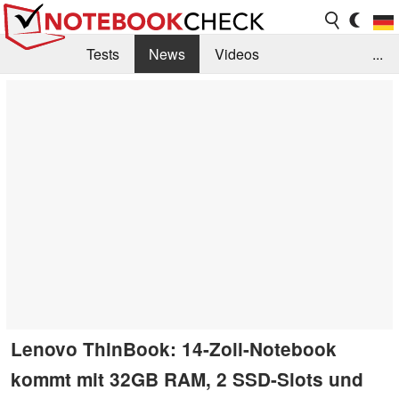
Tests
News
Videos
...
Benchmarks & Tech
Externe Tests
Kaufberatung
Deals
Suche
Jobs
Forum
Lenovo ThinBook: 14-Zoll-Notebook
kommt mit 32GB RAM, 2 SSD-Slots und