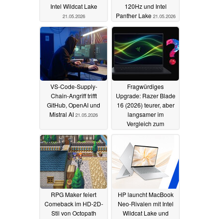
Intel Wildcat Lake
120Hz und Intel
Panther Lake
21.05.2026
21.05.2026
VS-Code-Supply-
Fragwürdiges
Chain-Angriff trifft
Upgrade: Razer Blade
GitHub, OpenAI und
16 (2026) teurer, aber
Mistral AI
langsamer im
21.05.2026
Vergleich zum
Vorgänger
21.05.2026
RPG Maker feiert
HP launcht MacBook
Comeback im HD-2D-
Neo-Rivalen mit Intel
Stil von Octopath
Wildcat Lake und