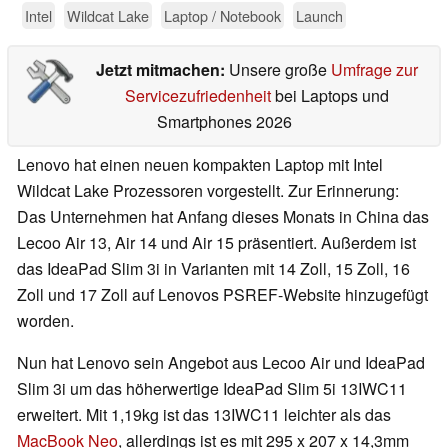
Intel
Wildcat Lake
Laptop / Notebook
Launch
Jetzt mitmachen:
Unsere große
Umfrage zur
Servicezufriedenheit
bei Laptops und
Smartphones 2026
Lenovo hat einen neuen kompakten Laptop mit Intel
Wildcat Lake Prozessoren vorgestellt. Zur Erinnerung:
Das Unternehmen hat Anfang dieses Monats in China das
Lecoo Air 13, Air 14 und Air 15 präsentiert. Außerdem ist
das IdeaPad Slim 3i in Varianten mit 14 Zoll, 15 Zoll, 16
Zoll und 17 Zoll auf Lenovos PSREF-Website hinzugefügt
worden.
Nun hat Lenovo sein Angebot aus Lecoo Air und IdeaPad
Slim 3i um das höherwertige IdeaPad Slim 5i 13IWC11
erweitert. Mit 1,19kg ist das 13IWC11 leichter als das
MacBook Neo
, allerdings ist es mit 295 x 207 x 14,3mm