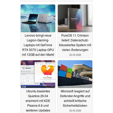
Lenovo bringt neue
PureOS 11 Crimson
Legion-Gaming-
liefert: Datenschutz-
Laptops mit GeForce
fokussiertes System mit
RTX 5070 Laptop-GPU
vielen Änderungen
mit 12GB auf den Markt
22.05.2026
23.05.2026
Ubuntu-basiertes
Microsoft reagiert auf
Quarkos 26.04
Defender-Angriffe und
erscheint mit KDE
schließt kritische
Plasma 6.6 und
Sicherheitslücken
weiteren Updates
22.05.2026