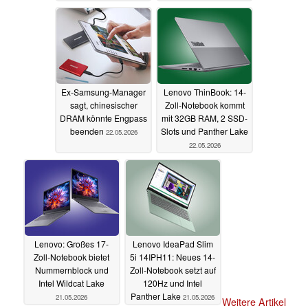
22.05.2026
Ex-Samsung-Manager
Lenovo ThinBook: 14-
sagt, chinesischer
Zoll-Notebook kommt
DRAM könnte Engpass
mit 32GB RAM, 2 SSD-
beenden
Slots und Panther Lake
22.05.2026
22.05.2026
Lenovo: Großes 17-
Lenovo IdeaPad Slim
Zoll-Notebook bietet
5i 14IPH11: Neues 14-
Nummernblock und
Zoll-Notebook setzt auf
Intel Wildcat Lake
120Hz und Intel
Panther Lake
21.05.2026
21.05.2026
Weitere Artikel