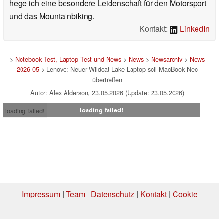
hege ich eine besondere Leidenschaft für den Motorsport
und das Mountainbiking.
Kontakt:
LinkedIn
>
Notebook Test, Laptop Test und News
>
News
>
Newsarchiv
>
News
2026-05
> Lenovo: Neuer Wildcat-Lake-Laptop soll MacBook Neo
übertreffen
Autor: Alex Alderson, 23.05.2026 (Update: 23.05.2026)
loading failed!
loading failed!
Impressum
|
Team
|
Datenschutz
|
Kontakt
|
Cookie
Einstellungen
| 03.08.2026 04:12
* Beim Kauf über einen Affiliate-Link kann Notebookcheck eine Vergütung