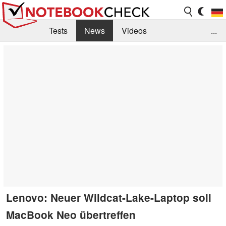
Tests
News
Videos
...
Benchmarks & Tech
Externe Tests
Kaufberatung
Deals
Suche
Jobs
Forum
Lenovo: Neuer Wildcat-Lake-Laptop soll
MacBook Neo übertreffen