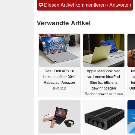
Diesen Artikel kommentieren / Antworten
Verwandte Artikel
Deal: Dell XPS 16
Apple MacBook Neo
N
bekommt über 30%
vs. Lenovo IdeaPad
Lap
Rabatt auf Amazon
Slim 5x: Effizienz
le
gewinnt gegen
Unt
29.07.2026
Rechenpower
20.07.2026