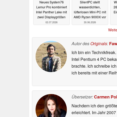
Neues System76
SilentPC stellt
Wi
Lemur Pro kombiniert
wasserdichten,
26
Intel Panther Lake mit
lüfterlosen Mini-PC mit
Ei
zwei Displaygrößen
AMD Ryzen 9000X vor
02.07.2026
30.06.2026
Weite
Autor des
Originals
:
Faw
Ich bin ein Technikfreak
Intel Pentium 4 PC bekam
brachte. Ich schreibe i
ich bereits mit einer R
Übersetzer:
Carmen Po
Nachdem ich den größten
erleichtert. Im Jahr 200