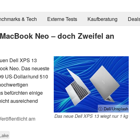
nchmarks & Tech
Externe Tests
Kaufberatung
Deal
s MacBook Neo – doch Zweifel an
euen Dell XPS 13
Book Neo. Das neueste
99 US-Dollar/rund 510
 hochwertigen
gs befürchten einige
icht ausreichend
ⓘ Dell/Unsplash
Das neue Dell XPS 13 wiegt nur 1 kg
Veröffentlicht am
Lake