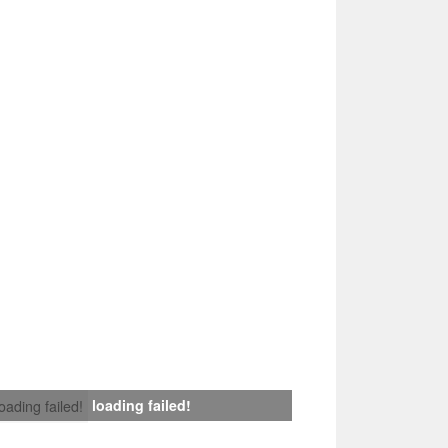
loading failed!
loading failed!