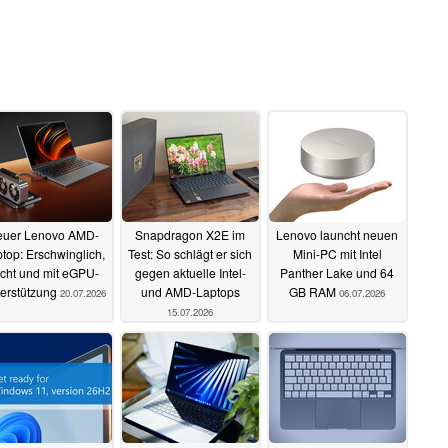
euer Lenovo AMD-
Snapdragon X2E im
Lenovo launcht neuen
top: Erschwinglich,
Test: So schlägt er sich
Mini-PC mit Intel
icht und mit eGPU-
gegen aktuelle Intel-
Panther Lake und 64
erstützung
und AMD-Laptops
GB RAM
20.07.2026
06.07.2026
15.07.2026