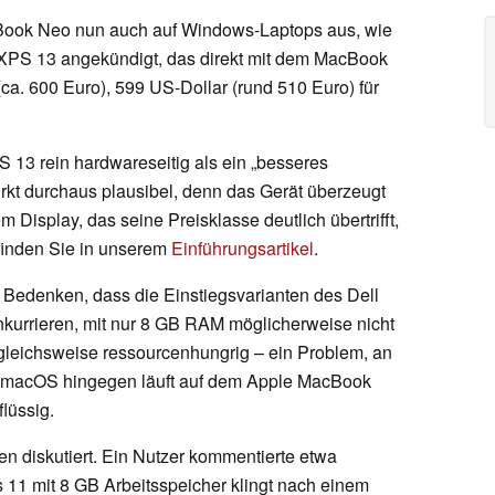
acBook Neo nun auch auf Windows-Laptops aus, wie
es XPS 13 angekündigt, das direkt mit dem MacBook
ca. 600 Euro), 599 US-Dollar (rund 510 Euro) für
13 rein hardwareseitig als ein „besseres
kt durchaus plausibel, denn das Gerät überzeugt
Display, das seine Preisklasse deutlich übertrifft,
 finden Sie in unserem
Einführungsartikel
.
Bedenken, dass die Einstiegsvarianten des Dell
kurrieren, mit nur 8 GB RAM möglicherweise nicht
rgleichsweise ressourcenhungrig – ein Problem, an
. macOS hingegen läuft auf dem Apple MacBook
lüssig.
n diskutiert. Ein Nutzer kommentierte etwa
 11 mit 8 GB Arbeitsspeicher klingt nach einem