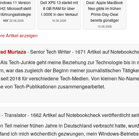
ndows 11 Version
Dell XPS 13 startet mit
Deal: Apple MacBook
H2: Microsoft stellt
8 GB RAM für über
Neo gibts im frühen
nführungsstrategie
1.000€ in den Verkauf
Prime-Day-Deal
vor
bereits günstiger
22.06.2026
16.06.2026
15.06.2026
re Artikel anzeigen
ad Murtaza
- Senior Tech Writer
- 1671 Artikel auf Notebookche
. Als Tech-Junkie geht meine Beziehung zur Technologie bis in 
, war das zugleich der Beginn meiner journalistischen Tätigke
ch seit 2018 für verschiedene Tech-Medien. Von kleinen No-Nam
eihe von Tech-Publikationen zusammengearbeitet.
l
- Translator
- 1662 Artikel auf Notebookcheck veröffentlicht
sei
 Teil meiner frühen Jahre in Deutschland verbracht hatte, wur
7 fand ich mich wöchentlich gezwungen, mein Windows-Betriebssy