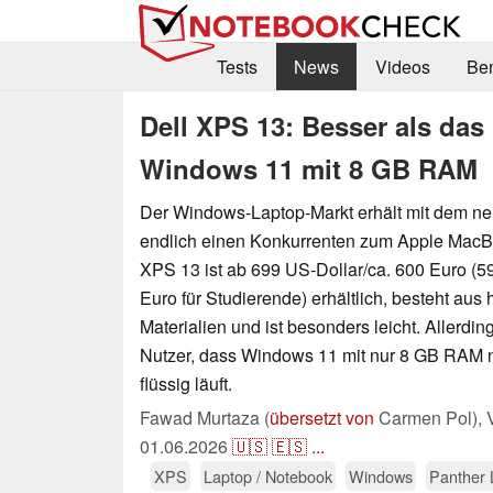
Tests
News
Videos
Be
Dell XPS 13: Besser als da
Windows 11 mit 8 GB RAM
Der Windows-Laptop-Markt erhält mit dem n
endlich einen Konkurrenten zum Apple Mac
XPS 13 ist ab 699 US-Dollar/ca. 600 Euro (5
Euro für Studierende) erhältlich, besteht aus
Materialien und ist besonders leicht. Allerdin
Nutzer, dass Windows 11 mit nur 8 GB RAM n
flüssig läuft.
Fawad Murtaza (
übersetzt von
Carmen Pol),
01.06.2026
🇺🇸
🇪🇸
...
XPS
Laptop / Notebook
Windows
Panther 