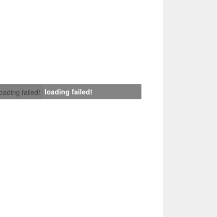
loading failed!
loading failed!