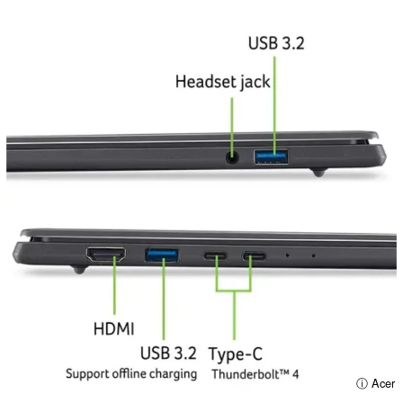
ⓘ Acer