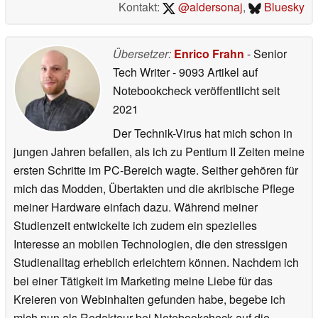
Kontakt:
@aldersonaj
,
Bluesky
Übersetzer:
Enrico Frahn
- Senior
Tech Writer
- 9093 Artikel auf
Notebookcheck veröffentlicht
seit
2021
Der Technik-Virus hat mich schon in
jungen Jahren befallen, als ich zu Pentium II Zeiten meine
ersten Schritte im PC-Bereich wagte. Seither gehören für
mich das Modden, Übertakten und die akribische Pflege
meiner Hardware einfach dazu. Während meiner
Studienzeit entwickelte ich zudem ein spezielles
Interesse an mobilen Technologien, die den stressigen
Studienalltag erheblich erleichtern können. Nachdem ich
bei einer Tätigkeit im Marketing meine Liebe für das
Kreieren von Webinhalten gefunden habe, begebe ich
mich nun als Redakteur bei Notebookcheck auf die