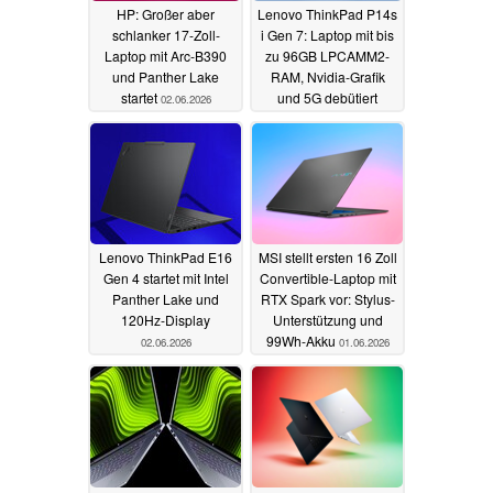
HP: Großer aber
Lenovo ThinkPad P14s
schlanker 17-Zoll-
i Gen 7: Laptop mit bis
Laptop mit Arc-B390
zu 96GB LPCAMM2-
und Panther Lake
RAM, Nvidia-Grafik
startet
und 5G debütiert
02.06.2026
02.06.2026
Lenovo ThinkPad E16
MSI stellt ersten 16 Zoll
Gen 4 startet mit Intel
Convertible-Laptop mit
Panther Lake und
RTX Spark vor: Stylus-
120Hz-Display
Unterstützung und
99Wh-Akku
02.06.2026
01.06.2026