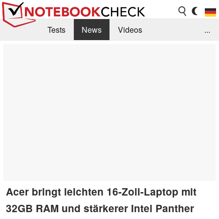
Tests
News
Videos
...
Benchmarks & Tech
Externe Tests
Kaufberatung
Deals
Suche
Jobs
Forum
Acer bringt leichten 16-Zoll-Laptop mit
32GB RAM und stärkerer Intel Panther