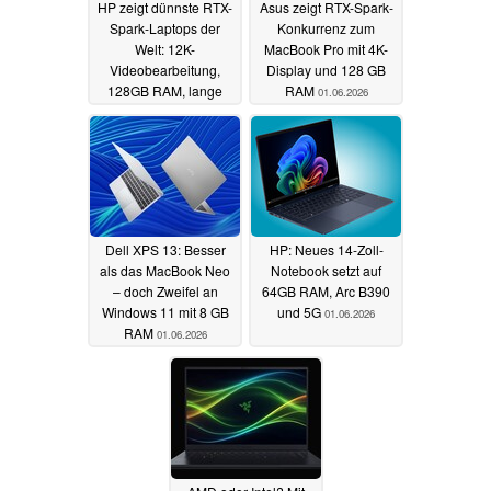
HP zeigt dünnste RTX-
Asus zeigt RTX-Spark-
Spark-Laptops der
Konkurrenz zum
Welt: 12K-
MacBook Pro mit 4K-
Videobearbeitung,
Display und 128 GB
128GB RAM, lange
RAM
01.06.2026
Laufzeiten
01.06.2026
Dell XPS 13: Besser
HP: Neues 14-Zoll-
als das MacBook Neo
Notebook setzt auf
– doch Zweifel an
64GB RAM, Arc B390
Windows 11 mit 8 GB
und 5G
01.06.2026
RAM
01.06.2026