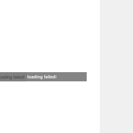
loading failed!
loading failed!