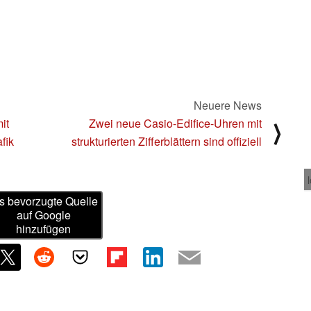
Neuere News
it
Zwei neue Casio-Edifice-Uhren mit
⟩
fik
strukturierten Zifferblättern sind offiziell
s bevorzugte Quelle
auf Google
hinzufügen