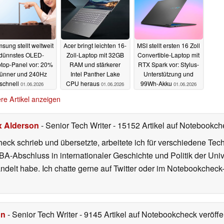
sung stellt weltweit
Acer bringt leichten 16-
MSI stellt ersten 16 Zoll
dünnstes OLED-
Zoll-Laptop mit 32GB
Convertible-Laptop mit
top-Panel vor: 20%
RAM und stärkerer
RTX Spark vor: Stylus-
ünner und 240Hz
Intel Panther Lake
Unterstützung und
schnell
CPU heraus
99Wh-Akku
01.06.2026
01.06.2026
01.06.2026
re Artikel anzeigen
x Alderson
- Senior Tech Writer
- 15152 Artikel auf Notebookche
heck schrieb und übersetzte, arbeitete ich für verschiedene T
A-Abschluss in internationaler Geschichte und Politik der Univ
elt habe. Ich chatte gerne auf Twitter oder im Notebookcheck
hn
- Senior Tech Writer
- 9145 Artikel auf Notebookcheck veröffen