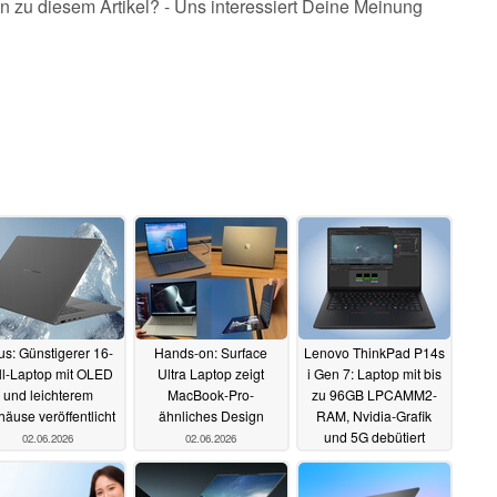
n zu diesem Artikel? - Uns interessiert Deine Meinung
us: Günstigerer 16-
Hands-on: Surface
Lenovo ThinkPad P14s
ll-Laptop mit OLED
Ultra Laptop zeigt
i Gen 7: Laptop mit bis
und leichterem
MacBook-Pro-
zu 96GB LPCAMM2-
äuse veröffentlicht
ähnliches Design
RAM, Nvidia-Grafik
und 5G debütiert
02.06.2026
02.06.2026
02.06.2026