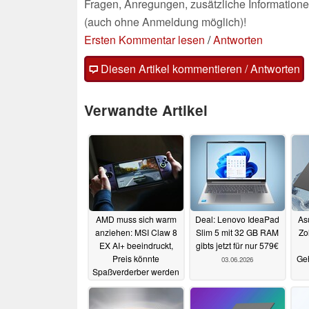
Fragen, Anregungen, zusätzliche Informatione
(auch ohne Anmeldung möglich)!
Ersten Kommentar lesen
/
Antworten
Diesen Artikel kommentieren / Antworten
Verwandte Artikel
AMD muss sich warm
Deal: Lenovo IdeaPad
As
anziehen: MSI Claw 8
Slim 5 mit 32 GB RAM
Zo
EX AI+ beeindruckt,
gibts jetzt für nur 579€
Preis könnte
Geh
03.06.2026
Spaßverderber werden
03.06.2026