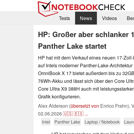
Tests
News
Videos
Be
HP: Großer aber schlanker 
Panther Lake startet
HP hat mit dem Verkauf eines neuen 17-Zoll
auf Intels moderner Panther-Lake-Architektur
OmniBook X 17 bietet außerdem bis zu 32G
76Wh-Akku und lässt sich über den Core Ult
Core Ultra X9 388H auch mit leistungsstarker 
Grafik konfigurieren.
Alex Alderson (
übersetzt von
Enrico Frahn),
V
02.06.2026
🇺🇸
🇪🇸
...
Intel
Panther Lake
Laptop / Notebook
Laun