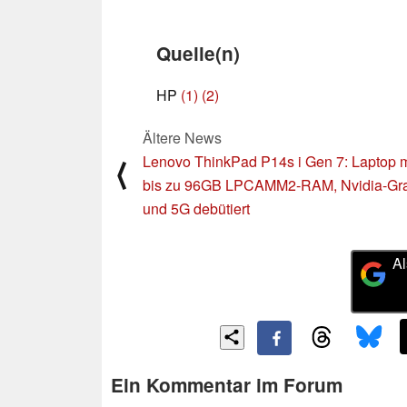
Quelle(n)
HP
(1)
(2)
Ältere News
Lenovo ThinkPad P14s i Gen 7: Laptop m
⟨
bis zu 96GB LPCAMM2-RAM, Nvidia-Gra
und 5G debütiert
Al
Ein Kommentar im Forum