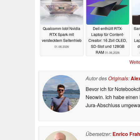
Qualcomm lobt Nvidia
Dell enthüllt RTX-
Sam
RTX Spark mit
Laptop für Content-
verstecktem Seitenhieb
Creator: 16 Zoll OLED,
Lap
SD-Slot und 128GB
d
01.06.2026
RAM
01.06.2026
Weite
Autor des
Originals
:
Ale
Bevor ich für Notebookc
Neowin. Ich habe einen B
Jura-Abschluss umgewand
Übersetzer:
Enrico Fra