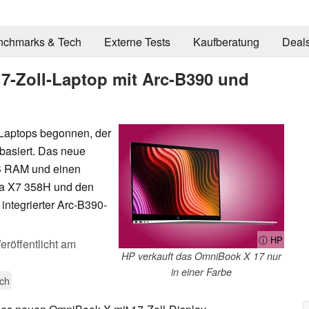
nchmarks & Tech
Externe Tests
Kaufberatung
Deal
17-Zoll-Laptop mit Arc-B390 und
-Laptops begonnen, der
 basiert. Das neue
B RAM und einen
ra X7 358H und den
integrierter Arc-B390-
ⓘ HP
eröffentlicht am
HP verkauft das OmniBook X 17 nur
in einer Farbe
ch