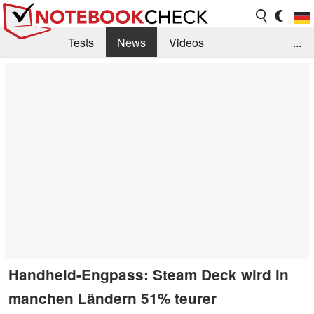
Tests
News
Videos
...
Benchmarks & Tech
Externe Tests
Kaufberatung
Deals
Suche
Jobs
Forum
Handheld-Engpass: Steam Deck wird in
manchen Ländern 51% teurer