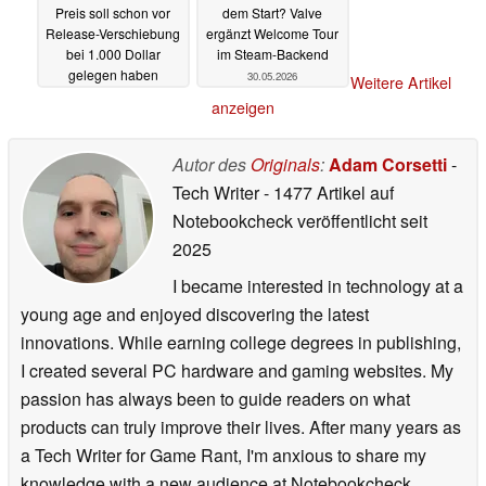
Preis soll schon vor
dem Start? Valve
Release-Verschiebung
ergänzt Welcome Tour
bei 1.000 Dollar
im Steam-Backend
gelegen haben
30.05.2026
Weitere Artikel
31.05.2026
anzeigen
Autor des
Originals
:
Adam Corsetti
-
Tech Writer
- 1477 Artikel auf
Notebookcheck veröffentlicht
seit
2025
I became interested in technology at a
young age and enjoyed discovering the latest
innovations. While earning college degrees in publishing,
I created several PC hardware and gaming websites. My
passion has always been to guide readers on what
products can truly improve their lives. After many years as
a Tech Writer for Game Rant, I'm anxious to share my
knowledge with a new audience at Notebookcheck.