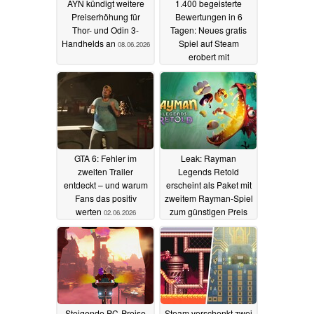
AYN kündigt weitere
1.400 begeisterte
Preiserhöhung für
Bewertungen in 6
Thor- und Odin 3-
Tagen: Neues gratis
Handhelds an
Spiel auf Steam
08.06.2026
erobert mit
einzigartiger Mechanik
die Charts
03.06.2026
GTA 6: Fehler im
Leak: Rayman
zweiten Trailer
Legends Retold
entdeckt – und warum
erscheint als Paket mit
Fans das positiv
zweitem Rayman-Spiel
werten
zum günstigen Preis
02.06.2026
02.06.2026
Steigende PC-Preise
Steam verschenkt zwei