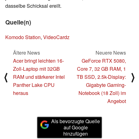
dasselbe Schicksal ereilt.
Quelle(n)
Komodo Station
,
VideoCardz
Ältere News
Neuere News
Acer bringt leichten 16-
GeForce RTX 5080,
Zoll-Laptop mit 32GB
Core 7, 32 GB RAM, 1
⟨
⟩
RAM und stärkerer Intel
TB SSD, 2.5k-Display:
Panther Lake CPU
Gigabyte Gaming-
heraus
Notebook (18 Zoll) im
Angebot
Als bevorzugte Quelle
auf Google
hinzufügen