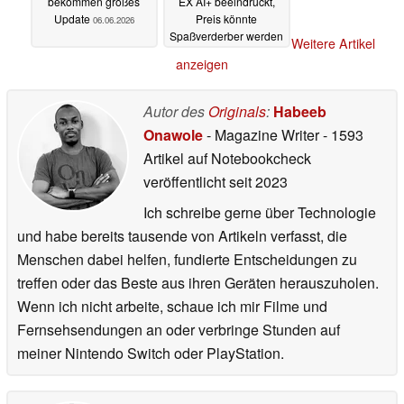
bekommen großes
EX AI+ beeindruckt,
Update
Preis könnte
06.06.2026
Spaßverderber werden
Weitere Artikel
03.06.2026
anzeigen
Autor des
Originals
:
Habeeb
Onawole
- Magazine Writer
- 1593
Artikel auf Notebookcheck
veröffentlicht
seit 2023
Ich schreibe gerne über Technologie
und habe bereits tausende von Artikeln verfasst, die
Menschen dabei helfen, fundierte Entscheidungen zu
treffen oder das Beste aus ihren Geräten herauszuholen.
Wenn ich nicht arbeite, schaue ich mir Filme und
Fernsehsendungen an oder verbringe Stunden auf
meiner Nintendo Switch oder PlayStation.