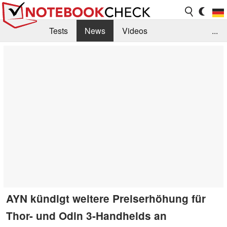
Tests
News
Videos
...
Benchmarks & Tech
Externe Tests
Kaufberatung
Deals
Suche
Jobs
Forum
AYN kündigt weitere Preiserhöhung für
Thor- und Odin 3-Handhelds an