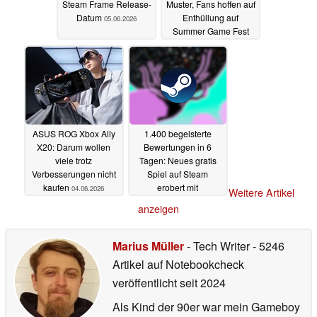
Steam Frame Release-
Muster, Fans hoffen auf
Datum
Enthüllung auf
05.06.2026
Summer Game Fest
2026
04.06.2026
ASUS ROG Xbox Ally
1.400 begeisterte
X20: Darum wollen
Bewertungen in 6
viele trotz
Tagen: Neues gratis
Verbesserungen nicht
Spiel auf Steam
kaufen
erobert mit
04.06.2026
Weitere Artikel
einzigartiger Mechanik
anzeigen
die Charts
03.06.2026
Marius Müller
- Tech Writer
- 5246
Artikel auf Notebookcheck
veröffentlicht
seit 2024
Als Kind der 90er war mein Gameboy