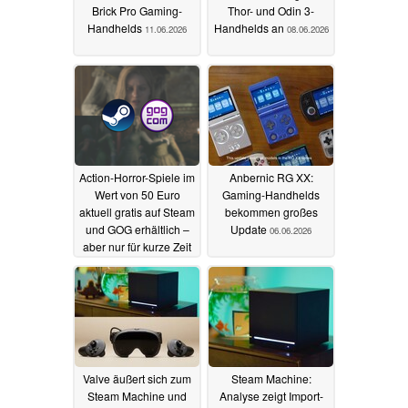
Brick Pro Gaming-
Thor- und Odin 3-
Handhelds
Handhelds an
11.06.2026
08.06.2026
Action-Horror-Spiele im
Anbernic RG XX:
Wert von 50 Euro
Gaming-Handhelds
aktuell gratis auf Steam
bekommen großes
und GOG erhältlich –
Update
06.06.2026
aber nur für kurze Zeit
08.06.2026
Valve äußert sich zum
Steam Machine:
Steam Machine und
Analyse zeigt Import-