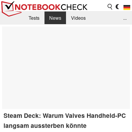
Tests
News
Videos
...
Benchmarks & Tech
Externe Tests
Kaufberatung
Deals
Suche
Jobs
Forum
Steam Deck: Warum Valves Handheld-PC
langsam aussterben könnte