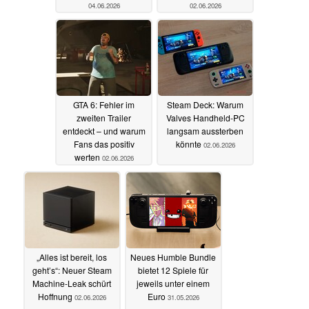
04.06.2026
02.06.2026
GTA 6: Fehler im
Steam Deck: Warum
zweiten Trailer
Valves Handheld-PC
entdeckt – und warum
langsam aussterben
Fans das positiv
könnte
02.06.2026
werten
02.06.2026
„Alles ist bereit, los
Neues Humble Bundle
geht’s“: Neuer Steam
bietet 12 Spiele für
Machine-Leak schürt
jeweils unter einem
Hoffnung
Euro
02.06.2026
31.05.2026