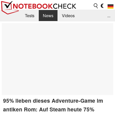
Tests
News
Videos
...
Benchmarks & Tech
Externe Tests
Kaufberatung
Deals
Suche
Jobs
Forum
95% lieben dieses Adventure-Game im
antiken Rom: Auf Steam heute 75%