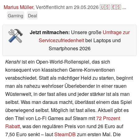
Marius Müller
,
Veröffentlicht am
29.05.2026
🇺🇸
🇪🇸
...
Gaming
Deal
Jetzt mitmachen:
Unsere große
Umfrage zur
Servicezufriedenheit
bei Laptops und
Smartphones 2026
Kenshi
ist ein Open-World-Rollenspiel, das sich
konsequent von klassischen Genre-Konventionen
verabschiedet. Statt als mächtiger Held zu starten, beginnt
man als nahezu wehrloser Überlebender in einer rauen
Wüstenwelt, in der fast alles und jeder stärker ist als man
selbst. Was man daraus macht, überlässt einem das Spiel
überwiegend selbst. Möglich ist fast alles. Aktuell gibt es
den Titel von Lo-Fi Games auf Steam mit
72 Prozent
Rabatt
, was den regulären Preis von rund 26 Euro auf
7,50 Euro senkt – laut
SteamDB
zum ersten Mal. Die