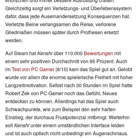
erforschen und immer bessere Ausrüstung craften.
Gleichzeitig sorgt ein Verletzungs- und Überlebenssystem
dafür, dass jede Auseinandersetzung Konsequenzen hat.
Verletzte Beine verlangsamen die Reise, verlorene
Gliedmaßen müssen später durch Prothesen ersetzt
werden.
Auf Steam hat
Kenshi
über 110.000
Bewertungen
mit
einem sehr positiven Durchschnitt von 95 Prozent. Auch
im
Test von PC Gamer
(8/10) kam das Spiel gut an. Gelobt
wurde vor allem die enorme spielerische Freiheit mit hoher
Langzeitmotivation. Selbst nach 30 Stunden im Spiel hatte
Robert Zek von PC Gamer noch das Gefühl, Neues
entdecken zu können. Allerdings hat das Spiel auch
Schwachpunkte, wie zum Beispiel den sehr harten
Einstieg, der durchaus Frustpotenzial mitbringt. Weiterhin
soll
Kenshi
unter einem umständlichen Interface leiden
und ist auch optisch nicht unbedingt ein Augenschmaus.