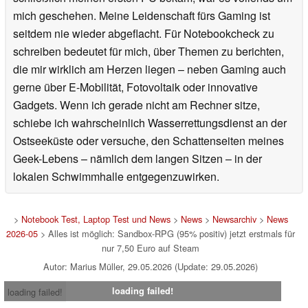
mich geschehen. Meine Leidenschaft fürs Gaming ist
seitdem nie wieder abgeflacht. Für Notebookcheck zu
schreiben bedeutet für mich, über Themen zu berichten,
die mir wirklich am Herzen liegen – neben Gaming auch
gerne über E-Mobilität, Fotovoltaik oder innovative
Gadgets. Wenn ich gerade nicht am Rechner sitze,
schiebe ich wahrscheinlich Wasserrettungsdienst an der
Ostseeküste oder versuche, den Schattenseiten meines
Geek-Lebens – nämlich dem langen Sitzen – in der
lokalen Schwimmhalle entgegenzuwirken.
>
Notebook Test, Laptop Test und News
>
News
>
Newsarchiv
>
News
2026-05
> Alles ist möglich: Sandbox-RPG (95% positiv) jetzt erstmals für
nur 7,50 Euro auf Steam
Autor: Marius Müller, 29.05.2026 (Update: 29.05.2026)
loading failed!
loading failed!