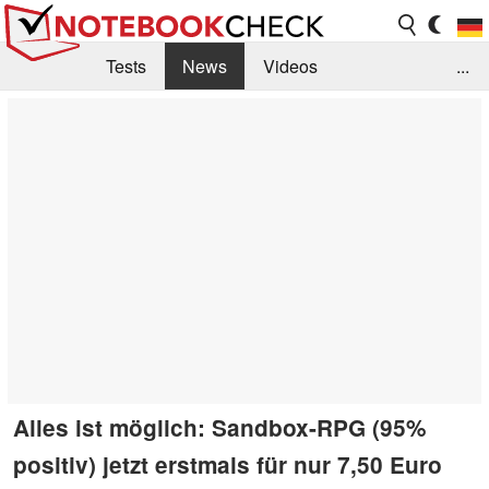
Tests
News
Videos
...
Benchmarks & Tech
Externe Tests
Kaufberatung
Deals
Suche
Jobs
Forum
Alles ist möglich: Sandbox-RPG (95%
positiv) jetzt erstmals für nur 7,50 Euro