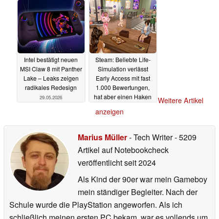
Intel bestätigt neuen
Steam: Beliebte Life-
MSI Claw 8 mit Panther
Simulation verlässt
Lake – Leaks zeigen
Early Access mit fast
radikales Redesign
1.000 Bewertungen,
hat aber einen Haken
29.05.2026
Weitere Artikel
29.05.2026
anzeigen
Marius Müller
- Tech Writer
- 5209
Artikel auf Notebookcheck
veröffentlicht
seit 2024
Als Kind der 90er war mein Gameboy
mein ständiger Begleiter. Nach der
Schule wurde die PlayStation angeworfen. Als ich
schließlich meinen ersten PC bekam, war es vollends um