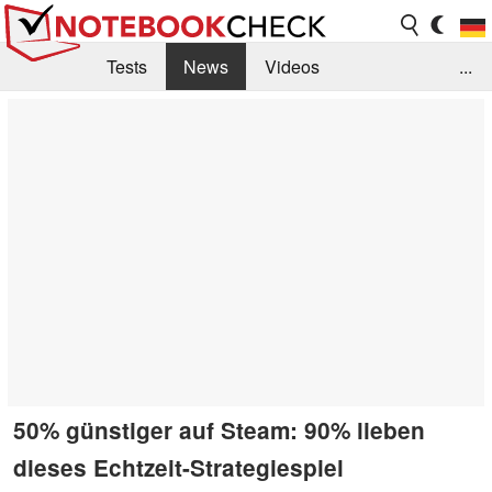
Tests
News
Videos
...
Benchmarks & Tech
Externe Tests
Kaufberatung
Deals
Suche
Jobs
Forum
50% günstiger auf Steam: 90% lieben
dieses Echtzeit-Strategiespiel