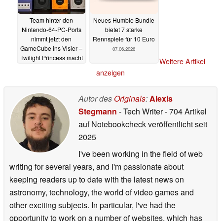
Team hinter den
Neues Humble Bundle
Nintendo-64-PC-Ports
bietet 7 starke
nimmt jetzt den
Rennspiele für 10 Euro
GameCube ins Visier –
07.06.2026
Twilight Princess macht
Weitere Artikel
den Anfang
07.06.2026
anzeigen
Autor des
Originals
:
Alexis
Stegmann
- Tech Writer
- 704 Artikel
auf Notebookcheck veröffentlicht
seit
2025
I've been working in the field of web
writing for several years, and I'm passionate about
keeping readers up to date with the latest news on
astronomy, technology, the world of video games and
other exciting subjects. In particular, I've had the
opportunity to work on a number of websites, which has