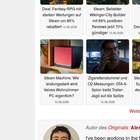
Deal: Fantasy-RPG mit
Steam: Beliebter
starken Wertungen auf
Wikinger-City-Builder
Steam um 85%
mit 69% positiven
rabattiert
Reviews jetzt 70%
Deu
14.06.2026
günstiger
13.06.2026
Steam Machine: Wie
Zigarettenstummel und
Ste
leistungsstark wird
O2-Messungen: GTA-6-
Su
Valves Wohnzimmer-
Spion treibt Trailer-
de
PC eigentlich?
Jagd auf die Spitze
10.06.2026
10.06.2026
Weite
Autor des
Originals
:
Ale
I've been working in the 