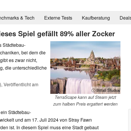
nchmarks & Tech
Externe Tests
Kaufberatung
Deal
eses Spiel gefällt 89% aller Zocker
es Städtebau-
chaniken, bei dem die
ibt es zwar nicht,
, die unterschiedliche
),
Veröffentlicht am
ⓘ Bitfall Studios
TerraScape kann auf Steam jetzt
zum halben Preis ergattert werden
e ein Städtebau-
ntwickelt und am 17. Juli 2024 von Stray Fawn
rden ist. In diesem Spiel muss eine Stadt gebaut