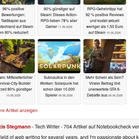
96% positive
90% günstiger auf
RPG-Geheimtipp hat
Bewertungen:
Steam: Dieses Action-
92 % positive Reviews
Taktikspiel aus
RPG lieben 78% aller
und kostet aktuell
tschland auf Steam
Gamer
weniger als 1,50 Euro
11.06.2026
um 90% reduziert
auf Steam
10.06.2026
12.06.2026
am: Mittelalterlicher
Subnautica in den
Mehr Schein als Sein?
rvival-City-Builder
Wolken: Solarpunk hat
Viraler Beitrag löst
rzeit 80% günstiger
schon über 10.000
unerwartete GTA 6-
Spieler
Debatte aus
10.06.2026
09.06.2026
09.06.2026
re Artikel anzeigen
xis Stegmann
- Tech Writer
- 704 Artikel auf Notebookcheck verö
field of web writing for several years, and I'm passionate about 