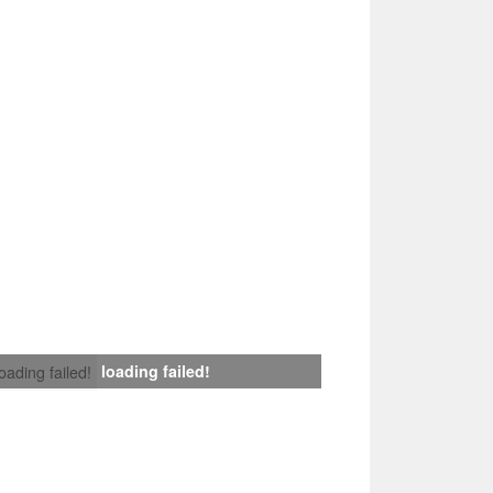
loading failed!
loading failed!