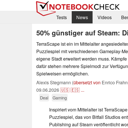
Tests
News
Videos
Be
50% günstiger auf Steam: Di
TerraScape ist ein im Mittelalter angesiedelt
Puzzlespiel mit verschiedenen Gameplay-Me
eigene Stadt erweitert werden muss. Kämpfe g
dafür stehen mehrere Spielmodi zur Verfügung
Spielweisen ermöglichen.
Alexis Stegmann (
übersetzt von
Enrico Frahn
09.06.2026
🇺🇸
🇪🇸
...
Deal
Gaming
Inspiriert vom Mittelalter ist TerraScap
Puzzlespiel, das von Bitfall Studios e
Publishing auf Steam veröffentlicht wo