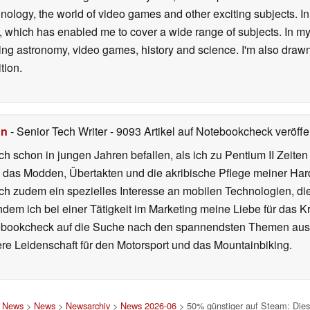
logy, the world of video games and other exciting subjects. In p
 which has enabled me to cover a wide range of subjects. In my 
ding astronomy, video games, history and science. I'm also drawn
tion.
hn
- Senior Tech Writer
- 9093 Artikel auf Notebookcheck veröffen
ch schon in jungen Jahren befallen, als ich zu Pentium II Zeite
h das Modden, Übertakten und die akribische Pflege meiner Ha
ich zudem ein spezielles Interesse an mobilen Technologien, di
hdem ich bei einer Tätigkeit im Marketing meine Liebe für das 
ebookcheck auf die Suche nach den spannendsten Themen aus d
e Leidenschaft für den Motorsport und das Mountainbiking.
d News
>
News
>
Newsarchiv
>
News 2026-06
> 50% günstiger auf Steam: Diese