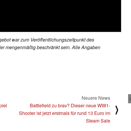
ebot war zum Veröffentlichungszeitpunkt des
h oder mengenmäßig beschränkt sein. Alle Angaben
Neuere News
piel
Battlefield zu brav? Dieser neue WW1-
⟩
Shooter ist jetzt erstmals für rund 13 Euro im
Steam Sale