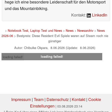
hege ich eine besondere Leidenschaft für den Motorsport
und das Mountainbiking.
Kontakt:
LinkedIn
>
Notebook Test, Laptop Test und News
>
News
>
Newsarchiv
>
News
2026-06
> Bestpreis: Diese Resident Evil Spiele waren auf Steam noch nie
günstiger
Autor: Chibuike Okpara, 8.06.2026 (Update: 8.06.2026)
loading failed!
loading failed!
Impressum
|
Team
|
Datenschutz
|
Kontakt
|
Cookie
Einstellungen
| 03.08.2026 23:14
* Beim Kauf über einen Affiliate-Link kann Notebookcheck eine Vergütung