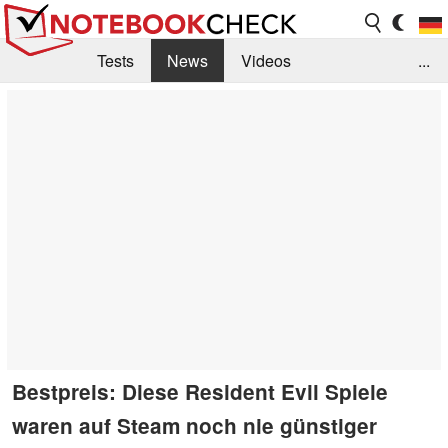
Tests
News
Videos
...
Benchmarks & Tech
Externe Tests
Kaufberatung
Deals
Suche
Jobs
Forum
Bestpreis: Diese Resident Evil Spiele
waren auf Steam noch nie günstiger