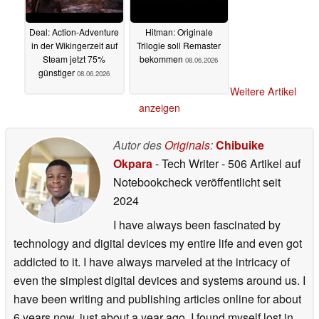
Deal: Action-Adventure
Hitman: Originale
in der Wikingerzeit auf
Trilogie soll Remaster
Steam jetzt 75%
bekommen
08.06.2026
günstiger
08.06.2026
Weitere Artikel
anzeigen
Autor des
Originals
:
Chibuike
Okpara
- Tech Writer
- 506 Artikel auf
Notebookcheck veröffentlicht
seit
2024
I have always been fascinated by
technology and digital devices my entire life and even got
addicted to it. I have always marveled at the intricacy of
even the simplest digital devices and systems around us. I
have been writing and publishing articles online for about
6 years now, just about a year ago, I found myself lost in