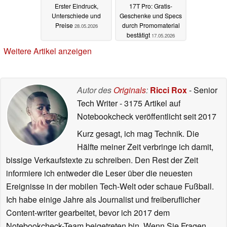
Erster Eindruck,
17T Pro: Gratis-
Unterschiede und
Geschenke und Specs
Preise
durch Promomaterial
28.05.2026
bestätigt
17.05.2026
Weitere Artikel anzeigen
Autor des
Originals
:
Ricci Rox
- Senior
Tech Writer
- 3175 Artikel auf
Notebookcheck veröffentlicht
seit 2017
Kurz gesagt, ich mag Technik. Die
Hälfte meiner Zeit verbringe ich damit,
bissige Verkaufstexte zu schreiben. Den Rest der Zeit
informiere ich entweder die Leser über die neuesten
Ereignisse in der mobilen Tech-Welt oder schaue Fußball.
Ich habe einige Jahre als Journalist und freiberuflicher
Content-writer gearbeitet, bevor ich 2017 dem
Notebookcheck-Team beigetreten bin. Wenn Sie Fragen