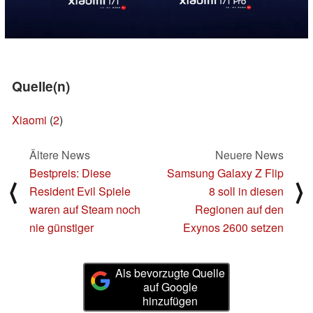
Quelle(n)
Xiaomi
(
2
)
Ältere News
Neuere News
Bestpreis: Diese
Samsung Galaxy Z Flip
⟨
⟩
Resident Evil Spiele
8 soll in diesen
waren auf Steam noch
Regionen auf den
nie günstiger
Exynos 2600 setzen
Als bevorzugte Quelle
auf Google
hinzufügen