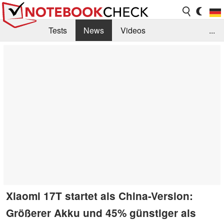
Tests
News
Videos
...
Benchmarks & Tech
Externe Tests
Kaufberatung
Deals
Suche
Jobs
Forum
Xiaomi 17T startet als China-Version:
Größerer Akku und 45% günstiger als