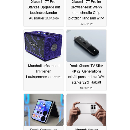
Xiaomi 17T Pro:
Xiaomi 17T Pro im
Starkes Upgrade mit
Browser-Test: Wenn
beeindruckender
der schnelle Chip
Ausdauer
plötzlich langsam wirkt
27.07.2026
25.07.2026
Marshall präsentiert
Deal: Xiaomi TV Stick
limitierten
4K (2. Generation)
Lautsprecher
erhält passend zur WM
21.07.2026
starke 32% Rabatt
10.06.2026
Deal: Kompaktes
Xiaomi: Neues