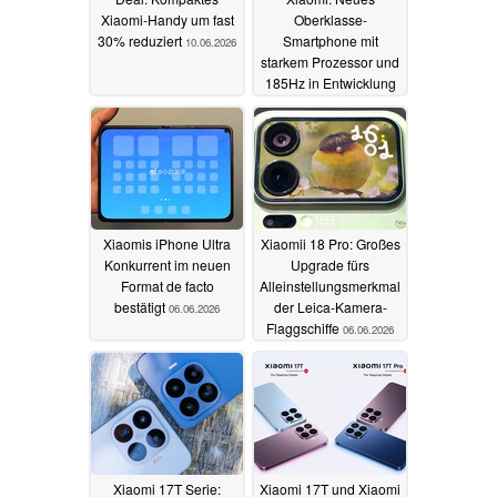
Xiaomi-Handy um fast
Oberklasse-
30% reduziert
Smartphone mit
10.06.2026
starkem Prozessor und
185Hz in Entwicklung
09.06.2026
Xiaomis iPhone Ultra
Xiaomii 18 Pro: Großes
Konkurrent im neuen
Upgrade fürs
Format de facto
Alleinstellungsmerkmal
bestätigt
der Leica-Kamera-
06.06.2026
Flaggschiffe
06.06.2026
Xiaomi 17T Serie:
Xiaomi 17T und Xiaomi