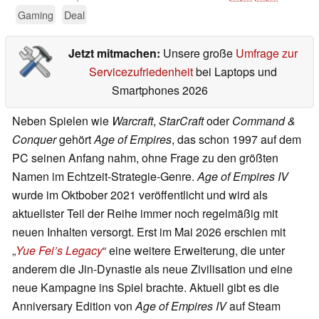
Gaming
Deal
Jetzt mitmachen:
Unsere große
Umfrage zur
Servicezufriedenheit
bei Laptops und
Smartphones 2026
Neben Spielen wie
Warcraft
,
StarCraft
oder
Command &
Conquer
gehört
Age of Empires
, das schon 1997 auf dem
PC seinen Anfang nahm, ohne Frage zu den größten
Namen im Echtzeit-Strategie-Genre.
Age of Empires IV
wurde im Oktbober 2021 veröffentlicht und wird als
aktuellster Teil der Reihe immer noch regelmäßig mit
neuen Inhalten versorgt. Erst im Mai 2026 erschien mit
„
Yue Fei’s Legacy
“ eine weitere Erweiterung, die unter
anderem die Jin-Dynastie als neue Zivilisation und eine
neue Kampagne ins Spiel brachte. Aktuell gibt es die
Anniversary Edition von
Age of Empires IV
auf Steam