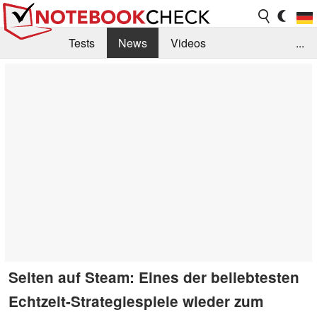
Tests
News
Videos
...
Benchmarks & Tech
Externe Tests
Kaufberatung
Deals
Suche
Jobs
Forum
Selten auf Steam: Eines der beliebtesten
Echtzeit-Strategiespiele wieder zum