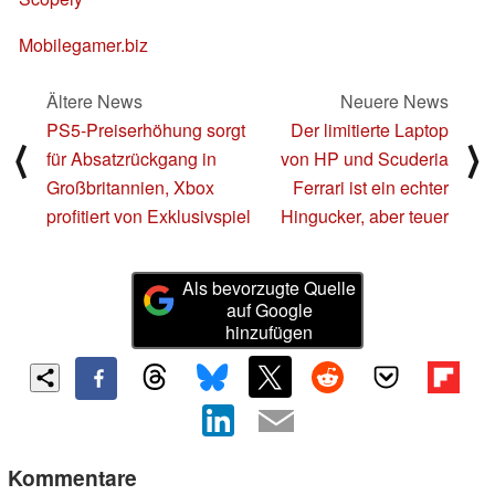
Mobilegamer.biz
Ältere News
Neuere News
PS5-Preiserhöhung sorgt
Der limitierte Laptop
⟨
⟩
für Absatzrückgang in
von HP und Scuderia
Großbritannien, Xbox
Ferrari ist ein echter
profitiert von Exklusivspiel
Hingucker, aber teuer
Als bevorzugte Quelle
auf Google
hinzufügen
Kommentare