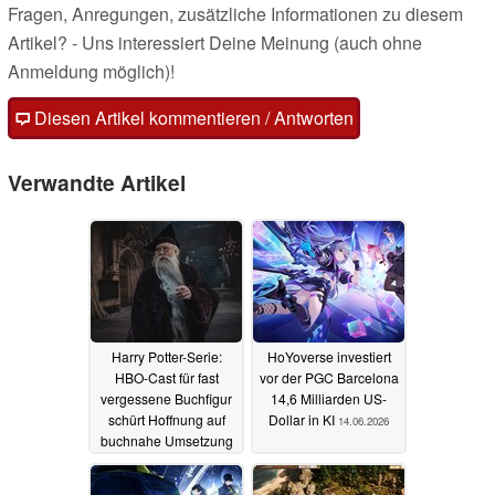
Fragen, Anregungen, zusätzliche Informationen zu diesem
Artikel? - Uns interessiert Deine Meinung (auch ohne
Anmeldung möglich)!
Diesen Artikel kommentieren / Antworten
Verwandte Artikel
Harry Potter-Serie:
HoYoverse investiert
HBO-Cast für fast
vor der PGC Barcelona
vergessene Buchfigur
14,6 Milliarden US-
schürt Hoffnung auf
Dollar in KI
14.06.2026
buchnahe Umsetzung
15.06.2026