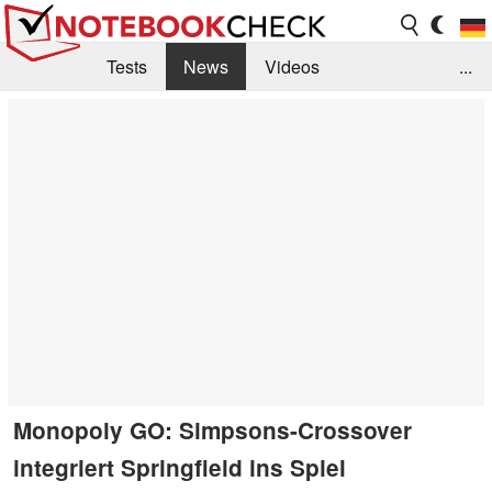
Tests
News
Videos
...
Benchmarks & Tech
Externe Tests
Kaufberatung
Deals
Suche
Jobs
Forum
Monopoly GO: Simpsons-Crossover
integriert Springfield ins Spiel