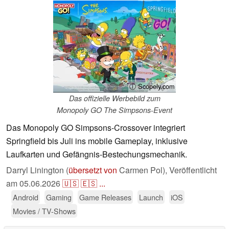
ⓘ Scopely.com
Das offizielle Werbebild zum
Monopoly GO The Simpsons-Event
Das Monopoly GO Simpsons-Crossover integriert
Springfield bis Juli ins mobile Gameplay, inklusive
Laufkarten und Gefängnis-Bestechungsmechanik.
Darryl Linington (
übersetzt von
Carmen Pol),
Veröffentlicht
am
05.06.2026
🇺🇸
🇪🇸
...
Android
Gaming
Game Releases
Launch
iOS
Movies / TV-Shows