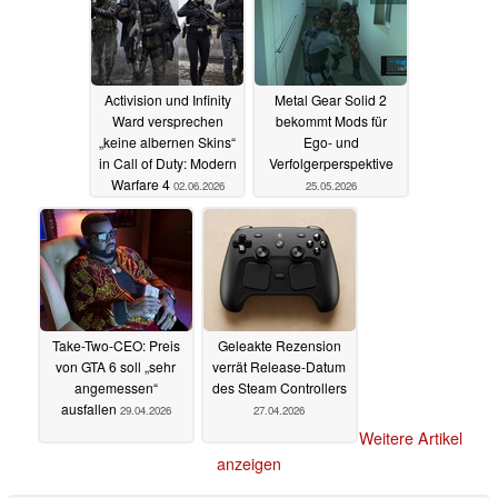
Activision und Infinity
Metal Gear Solid 2
Ward versprechen
bekommt Mods für
„keine albernen Skins“
Ego- und
in Call of Duty: Modern
Verfolgerperspektive
Warfare 4
02.06.2026
25.05.2026
Take-Two-CEO: Preis
Geleakte Rezension
von GTA 6 soll „sehr
verrät Release-Datum
angemessen“
des Steam Controllers
ausfallen
29.04.2026
27.04.2026
Weitere Artikel
anzeigen