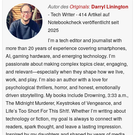
Autor des
Originals
:
Darryl Linington
- Tech Writer
- 414 Artikel auf
Notebookcheck veröffentlicht
seit
2025
I’m a tech editor and journalist with
more than 20 years of experience covering smartphones,
AI, gaming hardware, and emerging technology. I’m
passionate about making complex topics clear, engaging,
and relevant—especially when they shape how we live,
work, and play. I’m also an author with a love for
psychological thrillers, horror, and honest, emotionally
driven storytelling. My books include Drowning, 3:33 a.m.,
The Midnight Murderer, Keystrokes of Vengeance, and
Life’s Too Short For This Sh!t!. Whether I’m writing about
technology or fiction, my goal is always to connect with
readers, spark thought, and leave a lasting impression.
Inspired by my daughters and shaped by years of media