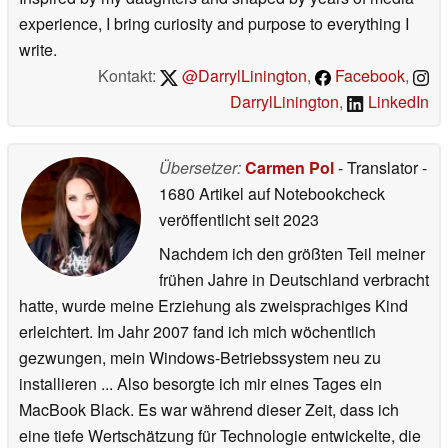
experience, I bring curiosity and purpose to everything I
write.
Kontakt:
@DarrylLinington
,
Facebook
,
DarrylLinington
,
LinkedIn
Übersetzer:
Carmen Pol
- Translator
-
1680 Artikel auf Notebookcheck
veröffentlicht
seit 2023
Nachdem ich den größten Teil meiner
frühen Jahre in Deutschland verbracht
hatte, wurde meine Erziehung als zweisprachiges Kind
erleichtert. Im Jahr 2007 fand ich mich wöchentlich
gezwungen, mein Windows-Betriebssystem neu zu
installieren ... Also besorgte ich mir eines Tages ein
MacBook Black. Es war während dieser Zeit, dass ich
eine tiefe Wertschätzung für Technologie entwickelte, die