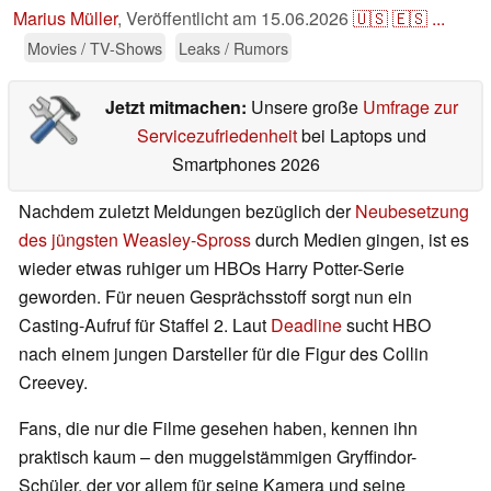
Marius Müller
,
Veröffentlicht am
15.06.2026
🇺🇸
🇪🇸
...
Movies / TV-Shows
Leaks / Rumors
Jetzt mitmachen:
Unsere große
Umfrage zur
Servicezufriedenheit
bei Laptops und
Smartphones 2026
Nachdem zuletzt Meldungen bezüglich der
Neubesetzung
des jüngsten Weasley-Spross
durch Medien gingen, ist es
wieder etwas ruhiger um HBOs Harry Potter-Serie
geworden. Für neuen Gesprächsstoff sorgt nun ein
Casting-Aufruf für Staffel 2. Laut
Deadline
sucht HBO
nach einem jungen Darsteller für die Figur des Collin
Creevey.
Fans, die nur die Filme gesehen haben, kennen ihn
praktisch kaum – den muggelstämmigen Gryffindor-
Schüler, der vor allem für seine Kamera und seine