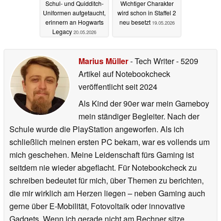
Schul- und Quidditch-
Wichtiger Charakter
Uniformen aufgetaucht,
wird schon in Staffel 2
erinnern an Hogwarts
neu besetzt
19.05.2026
Legacy
20.05.2026
Marius Müller
- Tech Writer
- 5209
Artikel auf Notebookcheck
veröffentlicht
seit 2024
Als Kind der 90er war mein Gameboy
mein ständiger Begleiter. Nach der
Schule wurde die PlayStation angeworfen. Als ich
schließlich meinen ersten PC bekam, war es vollends um
mich geschehen. Meine Leidenschaft fürs Gaming ist
seitdem nie wieder abgeflacht. Für Notebookcheck zu
schreiben bedeutet für mich, über Themen zu berichten,
die mir wirklich am Herzen liegen – neben Gaming auch
gerne über E-Mobilität, Fotovoltaik oder innovative
Gadgets. Wenn ich gerade nicht am Rechner sitze,