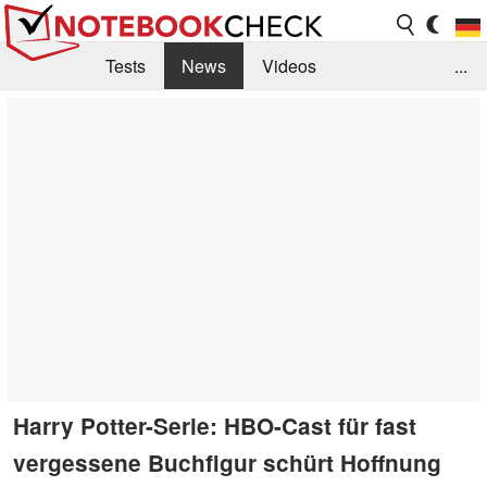
Tests
News
Videos
...
Benchmarks & Tech
Externe Tests
Kaufberatung
Deals
Suche
Jobs
Forum
Harry Potter-Serie: HBO-Cast für fast
vergessene Buchfigur schürt Hoffnung