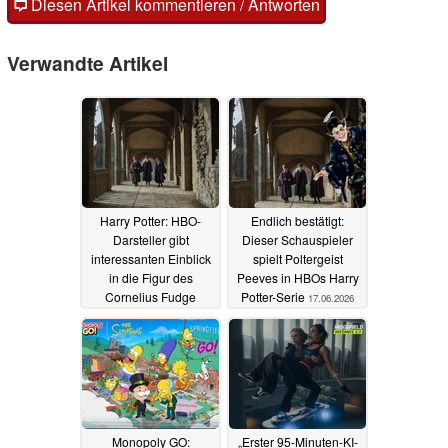
Diesen Artikel kommentieren / Antworten
Verwandte Artikel
Harry Potter: HBO-
Endlich bestätigt:
Darsteller gibt
Dieser Schauspieler
interessanten Einblick
spielt Poltergeist
in die Figur des
Peeves in HBOs Harry
Cornelius Fudge
Potter-Serie
17.06.2026
07.07.2026
Monopoly GO:
„Erster 95-Minuten-KI-