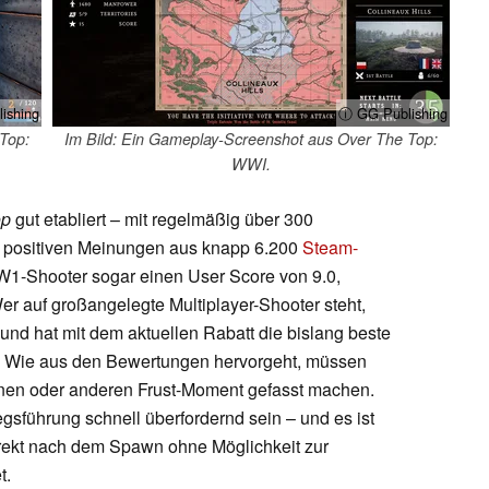
ishing
ⓘ GG Publishing
Top:
Im Bild: Ein Gameplay-Screenshot aus Over The Top:
WWI.
op
gut etabliert – mit regelmäßig über 300
nt positiven Meinungen aus knapp 6.200
Steam-
1-Shooter sogar einen User Score von 9.0,
er auf großangelegte Multiplayer-Shooter steht,
und hat mit dem aktuellen Rabatt die bislang beste
rn. Wie aus den Bewertungen hervorgeht, müssen
einen oder anderen Frust-Moment gefasst machen.
egsführung schnell überfordernd sein – und es ist
irekt nach dem Spawn ohne Möglichkeit zur
t.