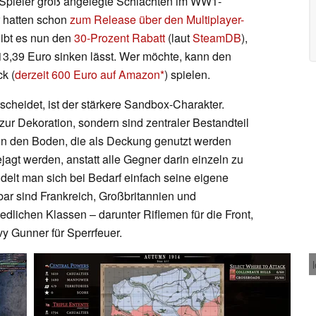
Spieler groß angelegte Schlachten im WW1-
r hatten schon
zum Release über den Multiplayer-
gibt es nun den
30-Prozent Rabatt
(laut
SteamDB
),
 13,39 Euro sinken lässt. Wer möchte, kann den
k (
derzeit 600 Euro auf Amazon
) spielen.
scheidet, ist der stärkere Sandbox-Charakter.
r Dekoration, sondern sind zentraler Bestandteil
 in den Boden, die als Deckung genutzt werden
agt werden, anstatt alle Gegner darin einzeln zu
ddelt man sich bei Bedarf einfach seine eigene
ar sind Frankreich, Großbritannien und
edlichen Klassen – darunter Riflemen für die Front,
y Gunner für Sperrfeuer.