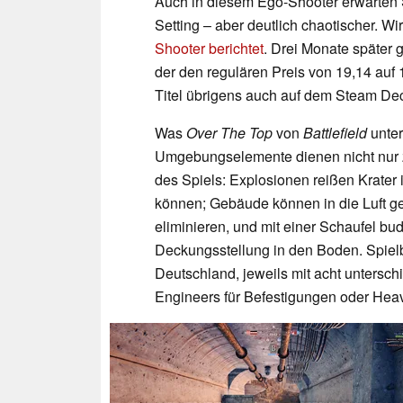
Auch in diesem Ego-Shooter erwarten 
Setting – aber deutlich chaotischer. Wi
Shooter berichtet
. Drei Monate später 
der den regulären Preis von 19,14 auf
Titel übrigens auch auf dem Steam Dec
Was
Over The Top
von
Battlefield
unter
Umgebungselemente dienen nicht nur zu
des Spiels: Explosionen reißen Krater
können; Gebäude können in die Luft gej
eliminieren, und mit einer Schaufel bu
Deckungsstellung in den Boden. Spielb
Deutschland, jeweils mit acht unterschi
Engineers für Befestigungen oder Heav