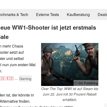
nchmarks & Tech
Externe Tests
Kaufberatung
Deal
 neue WW1-Shooter ist jetzt erstmals
Sale
ich mehr Chaos
oter setzt auf
ter und selbst
l nun zum ersten Mal
h.
🇸
🇪🇸
...
Gaming
ⓘ GG Publishing
Over The Top: WWI ist auf Steam bis
zum 22. Juni mit 30 Prozent Rabatt
n ist, der könnte in
erhältlich.
lternative finden.