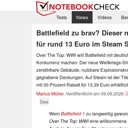
Tests
News
Videos
Be
Battlefield zu brav? Dieser
für rund 13 Euro im Steam 
Over The Top: WWI will Battlefield mit deutl
Konkurrenz machen: Der neue Weltkriegs-Sho
zerstörbare Gebäude, nutzbare Explosionskra
gegrabene Deckungen. Auf Steam ist der Tite
mit 30 Prozent Rabatt für 13,39 Euro erhältlic
Marius Müller
,
Veröffentlicht am
09.06.2026

Deal
Wem
Battlefield 1
zu langweilig geworde
Over The Top: WWI
eine willkommene A