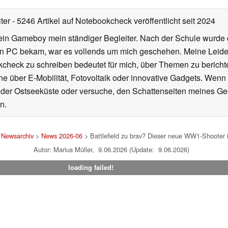
iter
- 5246 Artikel auf Notebookcheck veröffentlicht
seit 2024
ein Gameboy mein ständiger Begleiter. Nach der Schule wurde d
en PC bekam, war es vollends um mich geschehen. Meine Leiden
kcheck zu schreiben bedeutet für mich, über Themen zu berichte
 über E-Mobilität, Fotovoltaik oder innovative Gadgets. Wenn 
 der Ostseeküste oder versuche, den Schattenseiten meines Ge
n.
>
Newsarchiv
>
News 2026-06
> Battlefield zu brav? Dieser neue WW1-Shooter i
Autor: Marius Müller, 9.06.2026 (Update: 9.06.2026)
loading failed!