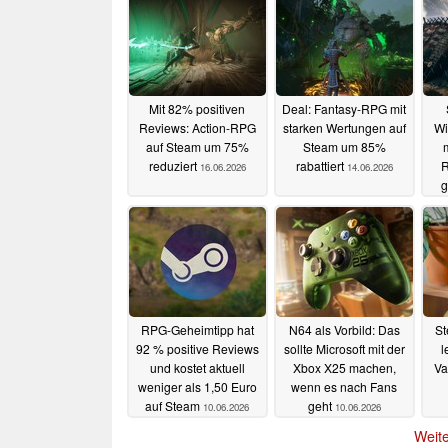
Mit 82% positiven
Deal: Fantasy-RPG mit
Reviews: Action-RPG
starken Wertungen auf
Wi
auf Steam um 75%
Steam um 85%
reduziert
rabattiert
R
16.06.2026
14.06.2026
g
RPG-Geheimtipp hat
N64 als Vorbild: Das
St
92 % positive Reviews
sollte Microsoft mit der
l
und kostet aktuell
Xbox X25 machen,
Va
weniger als 1,50 Euro
wenn es nach Fans
auf Steam
geht
10.06.2026
10.06.2026
Weite