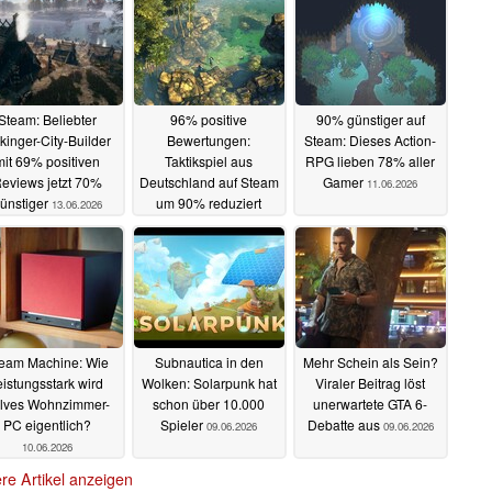
Steam: Beliebter
96% positive
90% günstiger auf
kinger-City-Builder
Bewertungen:
Steam: Dieses Action-
mit 69% positiven
Taktikspiel aus
RPG lieben 78% aller
eviews jetzt 70%
Deutschland auf Steam
Gamer
11.06.2026
ünstiger
um 90% reduziert
13.06.2026
12.06.2026
eam Machine: Wie
Subnautica in den
Mehr Schein als Sein?
eistungsstark wird
Wolken: Solarpunk hat
Viraler Beitrag löst
lves Wohnzimmer-
schon über 10.000
unerwartete GTA 6-
PC eigentlich?
Spieler
Debatte aus
09.06.2026
09.06.2026
10.06.2026
re Artikel anzeigen