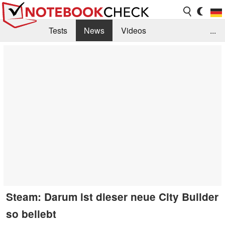
Tests
News
Videos
...
Benchmarks & Tech
Externe Tests
Kaufberatung
Deals
Suche
Jobs
Forum
Steam: Darum ist dieser neue City Builder
so beliebt