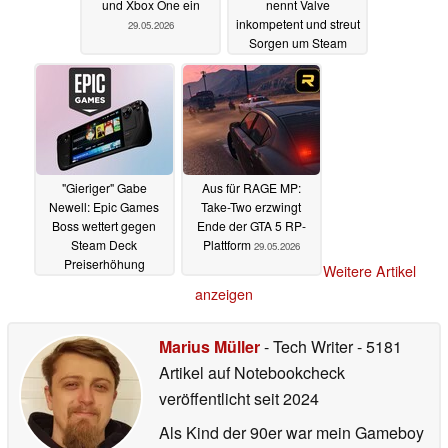
und Xbox One ein
nennt Valve
inkompetent und streut
29.05.2026
Sorgen um Steam
Machine
29.05.2026
"Gieriger" Gabe
Aus für RAGE MP:
Newell: Epic Games
Take-Two erzwingt
Boss wettert gegen
Ende der GTA 5 RP-
Steam Deck
Plattform
29.05.2026
Preiserhöhung
Weitere Artikel
29.05.2026
anzeigen
Marius Müller
- Tech Writer
- 5181
Artikel auf Notebookcheck
veröffentlicht
seit 2024
Als Kind der 90er war mein Gameboy