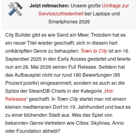
Jetzt mitmachen:
Unsere große
Umfrage zur
Servicezufriedenheit
bei Laptops und
Smartphones 2026
City Builder gibt es wie Sand am Meer. Trotzdem hat es
ein neuer Titel wieder geschafft, sich in diesem hart
umkämpften Genre zu behaupten:
Town to City
ist am 16.
September 2025 in den Early Access gestartet und feierte
nun am 26. Mai 2026 seinen Full Release. Seitdem hat
das Aufbauspiel nicht nur rund 180 Bewertungen (95
Prozent positiv) eingesammelt, sondern es auch an die
Spitze der SteamDB-Charts in der Kategorie „
Hot-
Releases
“ geschafft. In
Town City
startet man mit einem
kleinen mediterranen Dorf im 19. Jahrhundert und baut es
zu einer blühenden Stadt aus. Was das Spiel von
bekannten Genre-Vertretern wie Cities: Skylines, Anno
oder Foundation abhebt?