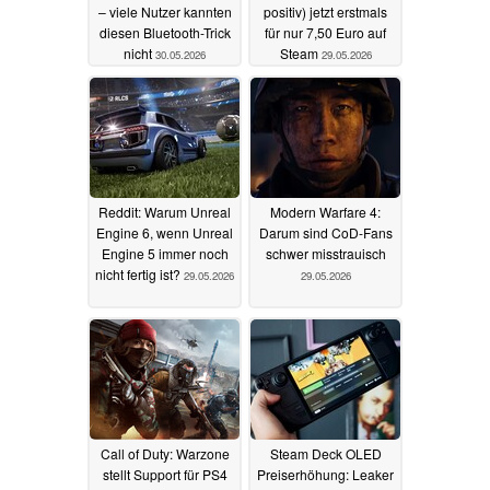
– viele Nutzer kannten
positiv) jetzt erstmals
diesen Bluetooth-Trick
für nur 7,50 Euro auf
nicht
Steam
30.05.2026
29.05.2026
Reddit: Warum Unreal
Modern Warfare 4:
Engine 6, wenn Unreal
Darum sind CoD-Fans
Engine 5 immer noch
schwer misstrauisch
nicht fertig ist?
29.05.2026
29.05.2026
Call of Duty: Warzone
Steam Deck OLED
stellt Support für PS4
Preiserhöhung: Leaker