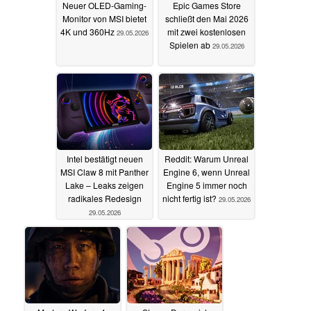
Neuer OLED-Gaming-
Epic Games Store
Monitor von MSI bietet
schließt den Mai 2026
4K und 360Hz
mit zwei kostenlosen
29.05.2026
Spielen ab
29.05.2026
Intel bestätigt neuen
Reddit: Warum Unreal
MSI Claw 8 mit Panther
Engine 6, wenn Unreal
Lake – Leaks zeigen
Engine 5 immer noch
radikales Redesign
nicht fertig ist?
29.05.2026
29.05.2026