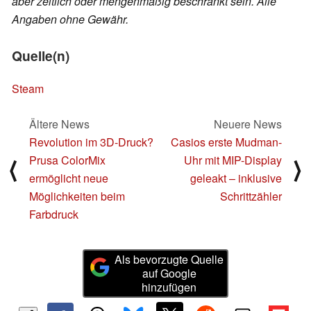
aber zeitlich oder mengenmäßig beschränkt sein. Alle
Angaben ohne Gewähr.
Quelle(n)
Steam
Ältere News
Neuere News
Revolution im 3D-Druck?
Casios erste Mudman-
Prusa ColorMix
Uhr mit MIP-Display
⟨
⟩
ermöglicht neue
geleakt – inklusive
Möglichkeiten beim
Schrittzähler
Farbdruck
Als bevorzugte Quelle
auf Google
hinzufügen