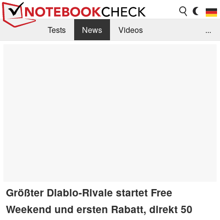
Tests
News
Videos
...
Benchmarks & Tech
Externe Tests
Kaufberatung
Deals
Suche
Jobs
Forum
Größter Diablo-Rivale startet Free
Weekend und ersten Rabatt, direkt 50