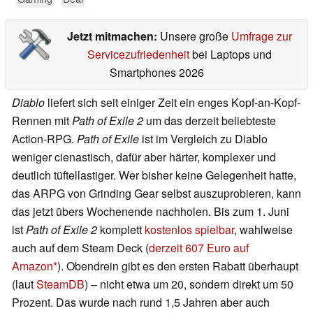
Jetzt mitmachen:
Unsere große
Umfrage zur
Servicezufriedenheit
bei Laptops und
Smartphones 2026
Diablo
liefert sich seit einiger Zeit ein enges Kopf-an-Kopf-
Rennen mit
Path of Exile 2
um das derzeit beliebteste
Action-RPG.
Path of Exile
ist im Vergleich zu Diablo
weniger cienastisch, dafür aber härter, komplexer und
deutlich tüftellastiger. Wer bisher keine Gelegenheit hatte,
das ARPG von Grinding Gear selbst auszuprobieren, kann
das jetzt übers Wochenende nachholen. Bis zum 1. Juni
ist
Path of Exile 2
komplett
kostenlos spielbar
, wahlweise
auch auf dem Steam Deck (
derzeit 607 Euro auf
Amazon
). Obendrein gibt es den ersten Rabatt überhaupt
(laut
SteamDB
) – nicht etwa um 20, sondern direkt um 50
Prozent. Das wurde nach rund 1,5 Jahren aber auch