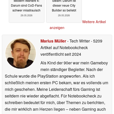
Modern Warfare 4:
Steam: Darum ist
Darum sind CoD-Fans
dieser neue City
schwer misstrauisch
Builder so beliebt
29.05.2026
29.05.2026
Weitere Artikel
anzeigen
Marius Müller
- Tech Writer
- 5209
Artikel auf Notebookcheck
veröffentlicht
seit 2024
Als Kind der 90er war mein Gameboy
mein ständiger Begleiter. Nach der
Schule wurde die PlayStation angeworfen. Als ich
schließlich meinen ersten PC bekam, war es vollends um
mich geschehen. Meine Leidenschaft fürs Gaming ist
seitdem nie wieder abgeflacht. Für Notebookcheck zu
schreiben bedeutet für mich, über Themen zu berichten,
die mir wirklich am Herzen liegen – neben Gaming auch