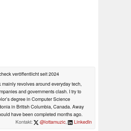
heck veröffentlicht
seit 2024
rk mainly revolves around everyday tech,
panies and governments clash. I try to
helor’s degree in Computer Science
donia in British Columbia, Canada. Away
at should have been completed months ago.
Kontakt:
@lottamuzic
,
LinkedIn