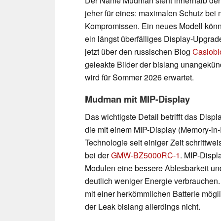
Der Name Mudman steht innerhalb der
jeher für eines: maximalen Schutz bei
Kompromissen. Ein neues Modell könn
ein längst überfälliges Display-Upgra
jetzt über den russischen Blog
Casiobl
geleakte Bilder der bislang unangekündi
wird für Sommer 2026 erwartet.
Mudman mit MIP-Display
Das wichtigste Detail betrifft das Dis
die mit einem MIP-Display (Memory-in-P
Technologie seit einiger Zeit schrittwei
bei der
GMW-BZ5000RC-1
. MIP-Displ
Modulen eine bessere Ablesbarkeit und
deutlich weniger Energie verbrauchen.
mit einer herkömmlichen Batterie mögli
der Leak bislang allerdings nicht.