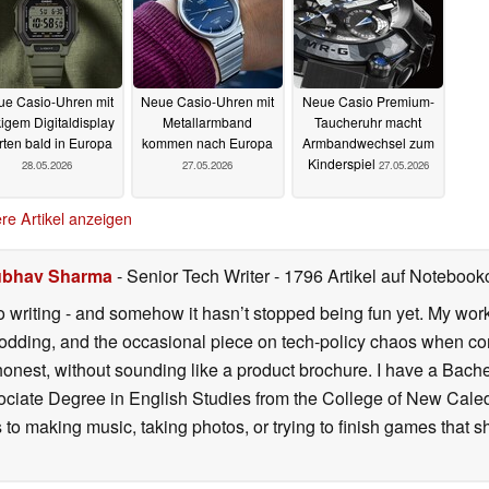
ue Casio-Uhren mit
Neue Casio-Uhren mit
Neue Casio Premium-
igem Digitaldisplay
Metallarmband
Taucheruhr macht
rten bald in Europa
kommen nach Europa
Armbandwechsel zum
Kinderspiel
28.05.2026
27.05.2026
27.05.2026
re Artikel anzeigen
bhav Sharma
- Senior Tech Writer
- 1796 Artikel auf Notebookc
o writing - and somehow it hasn’t stopped being fun yet. My wo
dding, and the occasional piece on tech-policy chaos when com
onest, without sounding like a product brochure. I have a Bac
ciate Degree in English Studies from the College of New Cale
fts to making music, taking photos, or trying to finish games th