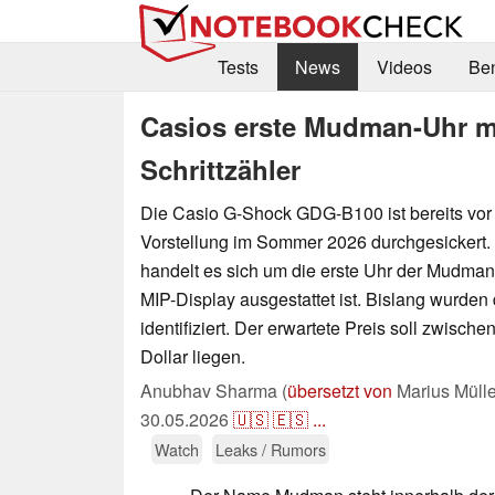
Tests
News
Videos
Be
Casios erste Mudman-Uhr mit
Schrittzähler
Die Casio G-Shock GDG-B100 ist bereits vor 
Vorstellung im Sommer 2026 durchgesickert. 
handelt es sich um die erste Uhr der Mudman
MIP-Display ausgestattet ist. Bislang wurden 
identifiziert. Der erwartete Preis soll zwisc
Dollar liegen.
Anubhav Sharma (
übersetzt von
Marius Mülle
30.05.2026
🇺🇸
🇪🇸
...
Watch
Leaks / Rumors