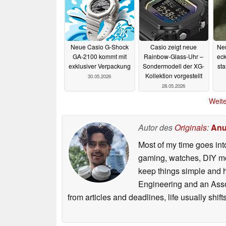
Neue Casio G-Shock
Casio zeigt neue
Ne
GA-2100 kommt mit
Rainbow-Glass-Uhr –
eck
exklusiver Verpackung
Sondermodell der XG-
sta
Kollektion vorgestellt
30.05.2026
28.05.2026
Weite
Autor des
Originals
:
Anu
Most of my time goes int
gaming, watches, DIY mo
keep things simple and h
Engineering and an Asso
from articles and deadlines, life usually shi