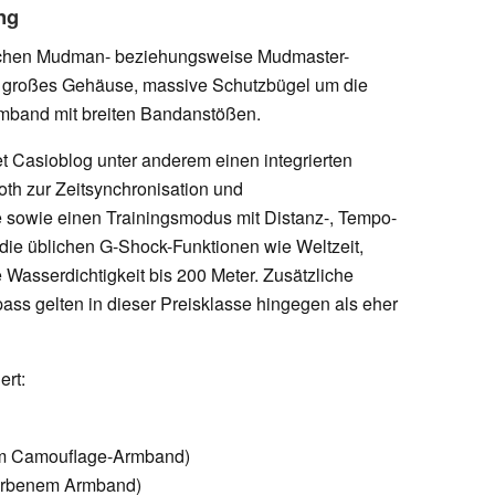
ng
ischen Mudman- beziehungsweise Mudmaster-
n großes Gehäuse, massive Schutzbügel um die
Armband mit breiten Bandanstößen.
t Casioblog unter anderem einen integrierten
ooth zur Zeitsynchronisation und
e sowie einen Trainingsmodus mit Distanz-, Tempo-
e üblichen G-Shock-Funktionen wie Weltzeit,
e Wasserdichtigkeit bis 200 Meter. Zusätzliche
s gelten in dieser Preisklasse hingegen als eher
ert:
m Camouflage-Armband)
arbenem Armband)