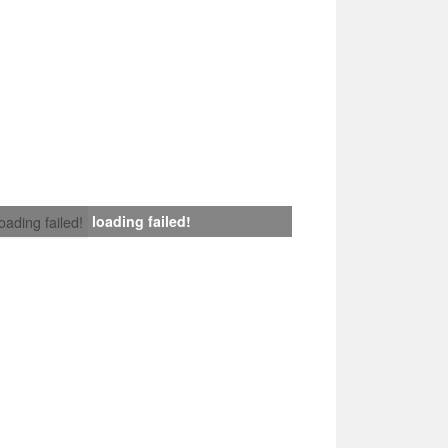
loading failed!
loading failed!