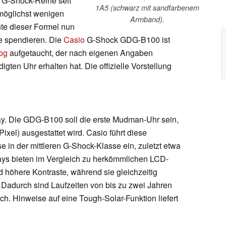
 G-Shock-Reihe seit
1A5 (schwarz mit sandfarbenem
 möglichst wenigen
Armband).
te dieser Formel nun
de spendieren. Die
Casio
G-Shock GDG-B100 ist
og
aufgetaucht, der nach eigenen Angaben
gten Uhr erhalten hat. Die offizielle Vorstellung
play. Die GDG-B100 soll die erste Mudman-Uhr sein,
ixel) ausgestattet wird. Casio führt diese
se in der mittleren G-Shock-Klasse ein, zuletzt etwa
ays bieten im Vergleich zu herkömmlichen LCD-
 höhere Kontraste, während sie gleichzeitig
 Dadurch sind Laufzeiten von bis zu zwei Jahren
ch. Hinweise auf eine Tough-Solar-Funktion liefert