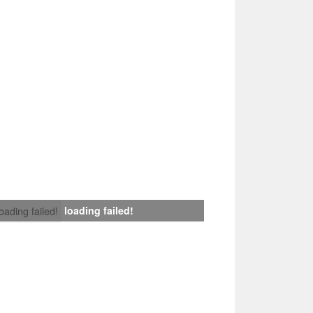
loading failed!
loading failed!