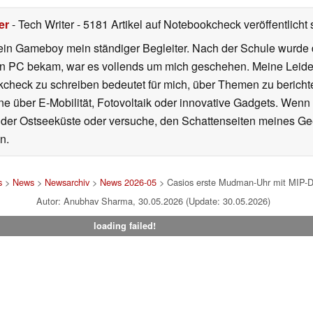
er
- Tech Writer
- 5181 Artikel auf Notebookcheck veröffentlicht
s
ein Gameboy mein ständiger Begleiter. Nach der Schule wurde d
en PC bekam, war es vollends um mich geschehen. Meine Leiden
kcheck zu schreiben bedeutet für mich, über Themen zu berichte
 über E-Mobilität, Fotovoltaik oder innovative Gadgets. Wenn 
 der Ostseeküste oder versuche, den Schattenseiten meines Ge
n.
s
>
News
>
Newsarchiv
>
News 2026-05
> Casios erste Mudman-Uhr mit MIP-Disp
Autor: Anubhav Sharma, 30.05.2026 (Update: 30.05.2026)
loading failed!