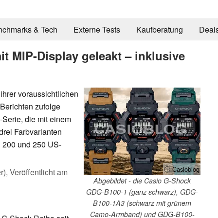
nchmarks & Tech
Externe Tests
Kaufberatung
Deal
 MIP-Display geleakt – inklusive
ihrer voraussichtlichen
Berichten zufolge
-Serie, die mit einem
drei Farbvarianten
hen 200 und 250 US-
ⓘ Casioblog
r),
Veröffentlicht am
Abgebildet - die Casio G-Shock
GDG-B100-1 (ganz schwarz), GDG-
B100-1A3 (schwarz mit grünem
Camo-Armband) und GDG-B100-