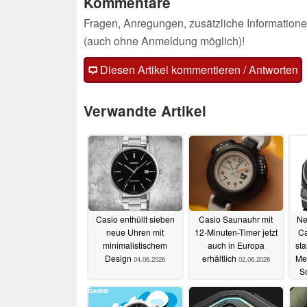
Kommentare
Fragen, Anregungen, zusätzliche Informatione
(auch ohne Anmeldung möglich)!
Diesen Artikel kommentieren / Antworten
Verwandte Artikel
Casio enthüllt sieben
Casio Saunauhr mit
Ne
neue Uhren mit
12-Minuten-Timer jetzt
Ca
minimalistischem
auch in Europa
sta
Design
erhältlich
Me
04.06.2026
02.06.2026
S