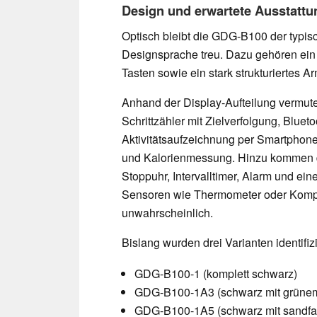
Design und erwartete Ausstattu
Optisch bleibt die GDG-B100 der typ
Designsprache treu. Dazu gehören ei
Tasten sowie ein stark strukturiertes 
Anhand der Display-Aufteilung vermute
Schrittzähler mit Zielverfolgung, Bluet
Aktivitätsaufzeichnung per Smartphon
und Kalorienmessung. Hinzu kommen di
Stoppuhr, Intervalltimer, Alarm und ein
Sensoren wie Thermometer oder Kompas
unwahrscheinlich.
Bislang wurden drei Varianten identifizi
GDG-B100-1 (komplett schwarz)
GDG-B100-1A3 (schwarz mit grüne
GDG-B100-1A5 (schwarz mit sandf