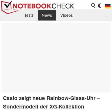
Tests
News
Videos
...
Benchmarks & Tech
Externe Tests
Kaufberatung
Deals
Suche
Jobs
Forum
Casio zeigt neue Rainbow-Glass-Uhr –
Sondermodell der XG-Kollektion