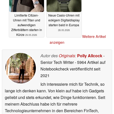
Limitierte Citizen-
Neue Casio-Uhren mit
Uhren mit Titan und
eckigem Digitaldisplay
aufwendigen
starten bald in Europa
Zifferblättern starten in
28.05.2026
Kürze
29.05.2026
Weitere Artikel
anzeigen
Autor des
Originals
:
Polly Allcock
-
Senior Tech Writer
- 5964 Artikel auf
Notebookcheck veröffentlicht
seit
2021
Ich interessiere mich für Technik, so
lange ich denken kann. Von klein auf habe ich Gadgets
geliebt und stets erkundet, wie Dinge funktionieren. Seit
meinem Abschluss habe ich für mehrere
Technologieunternehmen in den Bereichen FinTech,