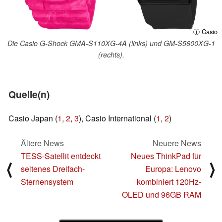
ⓘ Casio
Die Casio G-Shock GMA-S110XG-4A (links) und GM-S5600XG-1
(rechts).
Quelle(n)
Casio Japan (
1
,
2
,
3
), Casio International (
1
,
2
)
Ältere News
Neuere News
TESS-Satellit entdeckt
Neues ThinkPad für
⟨
⟩
seltenes Dreifach-
Europa: Lenovo
Sternensystem
kombiniert 120Hz-
OLED und 96GB RAM