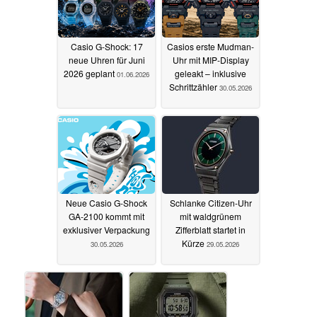
Casio G-Shock: 17
Casios erste Mudman-
neue Uhren für Juni
Uhr mit MIP-Display
2026 geplant
geleakt – inklusive
01.06.2026
Schrittzähler
30.05.2026
Neue Casio G-Shock
Schlanke Citizen-Uhr
GA-2100 kommt mit
mit waldgrünem
exklusiver Verpackung
Zifferblatt startet in
Kürze
30.05.2026
29.05.2026