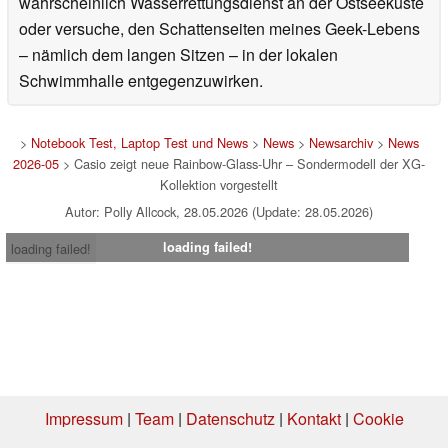
wahrscheinlich Wasserrettungsdienst an der Ostseeküste
oder versuche, den Schattenseiten meines Geek-Lebens
– nämlich dem langen Sitzen – in der lokalen
Schwimmhalle entgegenzuwirken.
>
Notebook Test, Laptop Test und News
>
News
>
Newsarchiv
>
News
2026-05
> Casio zeigt neue Rainbow-Glass-Uhr – Sondermodell der XG-
Kollektion vorgestellt
Autor: Polly Allcock, 28.05.2026 (Update: 28.05.2026)
loading failed!
loading failed!
Impressum
|
Team
|
Datenschutz
|
Kontakt
|
Cookie
Einstellungen
| 06.08.2026 02:25