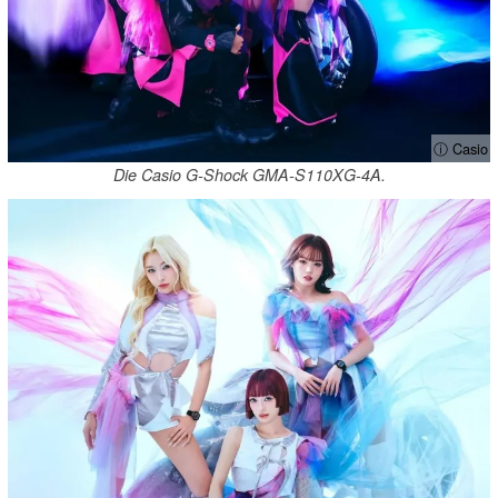
ⓘ Casio
Die Casio G-Shock GMA-S110XG-4A.