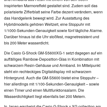
inspirierten Marmoreffekt gestaltet sind. Zudem soll das
polarisierte Zifferblatt seine Farbe dezent verändern, wenn
das Handgelenk bewegt wird. Zur Ausstattung des
Hybridmodells gehören Weltzeit, eine Stoppuhr mit
1/1000-Sekunden-Genauigkeit sowie fünf tägliche Alarme.
Darüber hinaus ist die Uhr stoßfest, magnetresistent und
bis 200 Meter wasserdicht.
Die Casio G-Shock GM-S5600XG-1 setzt dagegen auf ein
auffälliges Rainbow-Deposition-Glas in Kombination mit
schwarzem Resin-Gehäuse und Armband. Im Mittelpunkt
steht ein rechteckiges Digitaldisplay mit schwarzem
Hintergrund. Auch die GM-S5600 bietet eine Stoppuhr –
hier allerdings mit 1/100-Sekunden-Genauigkeit – sowie
einen Timer und einen Multifunktionsalarm. Die
Wasserdichtigkeit liegt ebenfalls bei 200 Metern.
In Japan erscheint die Casio G-Shock x XG collection am