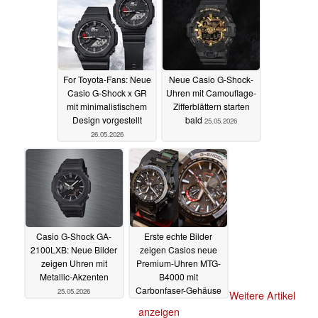
For Toyota-Fans: Neue
Neue Casio G-Shock-
Casio G-Shock x GR
Uhren mit Camouflage-
mit minimalistischem
Zifferblättern starten
Design vorgestellt
bald
25.05.2026
26.05.2026
Casio G-Shock GA-
Erste echte Bilder
2100LXB: Neue Bilder
zeigen Casios neue
zeigen Uhren mit
Premium-Uhren MTG-
Metallic-Akzenten
B4000 mit
Carbonfaser-Gehäuse
25.05.2026
Weitere Artikel
24.05.2026
anzeigen