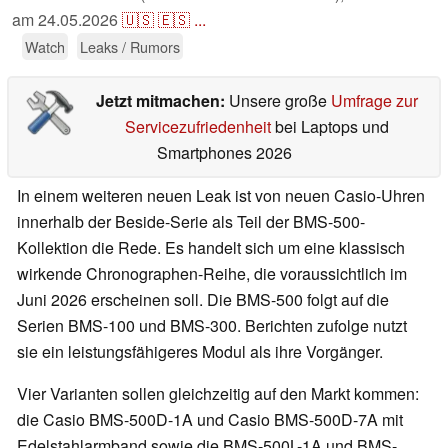
am
24.05.2026
🇺🇸
🇪🇸
...
Watch
Leaks / Rumors
Jetzt mitmachen:
Unsere große
Umfrage zur
Servicezufriedenheit
bei Laptops und
Smartphones 2026
In einem weiteren neuen Leak ist von neuen Casio-Uhren
innerhalb der Beside-Serie als Teil der BMS-500-
Kollektion die Rede. Es handelt sich um eine klassisch
wirkende Chronographen-Reihe, die voraussichtlich im
Juni 2026 erscheinen soll. Die BMS-500 folgt auf die
Serien BMS-100 und BMS-300. Berichten zufolge nutzt
sie ein leistungsfähigeres Modul als ihre Vorgänger.
Vier Varianten sollen gleichzeitig auf den Markt kommen:
die Casio BMS-500D-1A und Casio BMS-500D-7A mit
Edelstahlarmband sowie die BMS-500L-1A und BMS-