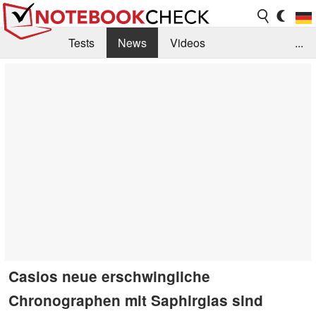
Tests
News
Videos
...
Benchmarks & Tech
Externe Tests
Kaufberatung
Deals
Suche
Jobs
Forum
Casios neue erschwingliche
Chronographen mit Saphirglas sind