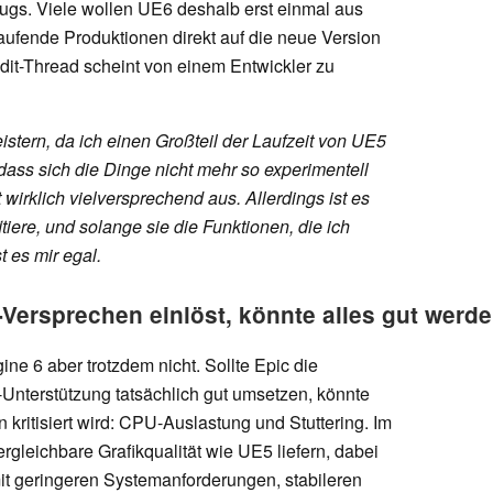
ugs. Viele wollen UE6 deshalb erst einmal aus
laufende Produktionen direkt auf die neue Version
it-Thread scheint von einem Entwickler zu
eistern, da ich einen Großteil der Laufzeit von UE5
dass sich die Dinge nicht mehr so experimentell
 wirklich vielversprechend aus. Allerdings ist es
tiere, und solange sie die Funktionen, die ich
t es mir egal.
Versprechen einlöst, könnte alles gut werd
ne 6 aber trotzdem nicht. Sollte Epic die
Unterstützung tatsächlich gut umsetzen, könnte
kritisiert wird: CPU-Auslastung und Stuttering. Im
rgleichbare Grafikqualität wie UE5 liefern, dabei
 mit geringeren Systemanforderungen, stabileren