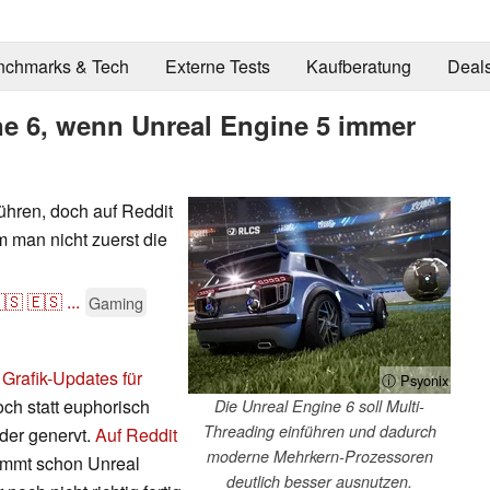
nchmarks & Tech
Externe Tests
Kaufberatung
Deal
e 6, wenn Unreal Engine 5 immer
führen, doch auf Reddit
m man nicht zuerst die
🇸
🇪🇸
...
Gaming
 Grafik-Updates für
ⓘ Psyonix
och statt euphorisch
Die Unreal Engine 6 soll Multi-
Threading einführen und dadurch
der genervt.
Auf Reddit
moderne Mehrkern-Prozessoren
ommt schon Unreal
deutlich besser ausnutzen.