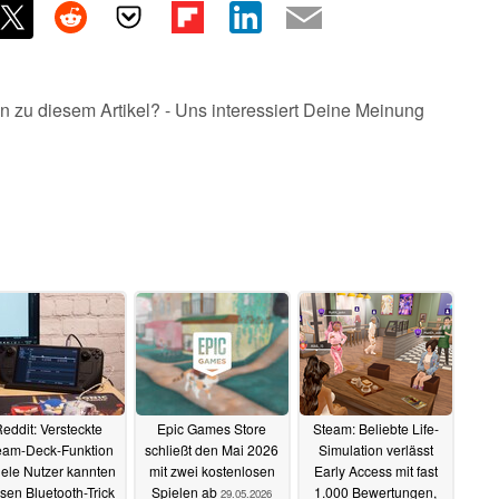
n zu diesem Artikel? - Uns interessiert Deine Meinung
eddit: Versteckte
Epic Games Store
Steam: Beliebte Life-
eam-Deck-Funktion
schließt den Mai 2026
Simulation verlässt
iele Nutzer kannten
mit zwei kostenlosen
Early Access mit fast
sen Bluetooth-Trick
Spielen ab
1.000 Bewertungen,
29.05.2026