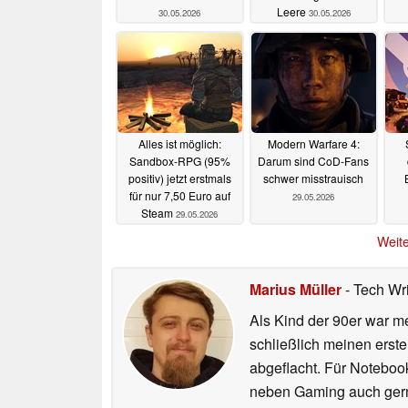
Leere
30.05.2026
30.05.2026
Alles ist möglich:
Modern Warfare 4:
Sandbox-RPG (95%
Darum sind CoD-Fans
positiv) jetzt erstmals
schwer misstrauisch
für nur 7,50 Euro auf
29.05.2026
Steam
29.05.2026
Weite
Marius Müller
- Tech Wr
Als Kind der 90er war m
schließlich meinen erst
abgeflacht. Für Noteboo
neben Gaming auch gerne