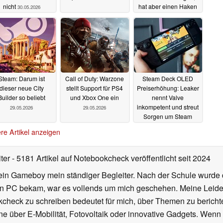
nicht
hat aber einen Haken
30.05.2026
29.05.2026
Steam: Darum ist
Call of Duty: Warzone
Steam Deck OLED
dieser neue City
stellt Support für PS4
Preiserhöhung: Leaker
Builder so beliebt
und Xbox One ein
nennt Valve
inkompetent und streut
29.05.2026
29.05.2026
Sorgen um Steam
Machine
29.05.2026
re Artikel anzeigen
iter
- 5181 Artikel auf Notebookcheck veröffentlicht
seit 2024
ein Gameboy mein ständiger Begleiter. Nach der Schule wurde d
en PC bekam, war es vollends um mich geschehen. Meine Leiden
kcheck zu schreiben bedeutet für mich, über Themen zu berichte
 über E-Mobilität, Fotovoltaik oder innovative Gadgets. Wenn 