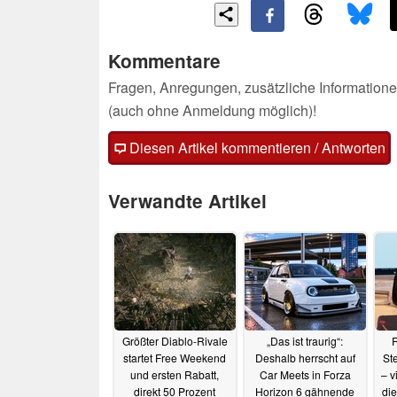
Kommentare
Fragen, Anregungen, zusätzliche Informatione
(auch ohne Anmeldung möglich)!
Diesen Artikel kommentieren / Antworten
Verwandte Artikel
Größter Diablo-Rivale
„Das ist traurig“:
R
startet Free Weekend
Deshalb herrscht auf
St
und ersten Rabatt,
Car Meets in Forza
– v
direkt 50 Prozent
Horizon 6 gähnende
die