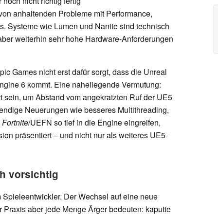
och nicht richtig fertig
h von anhaltenden Probleme mit Performance,
es. Systeme wie Lumen und Nanite sind technisch
aber weiterhin sehr hohe Hardware-Anforderungen
ic Games nicht erst dafür sorgt, dass die Unreal
 Engine 6 kommt. Eine naheliegende Vermutung:
art sein, um Abstand vom angekratzten Ruf der UE5
wendige Neuerungen wie besseres Multithreading,
t
Fortnite
/UEFN so tief in die Engine eingreifen,
ion präsentiert – und nicht nur als weiteres UE5-
ch vorsichtig
 Spieleentwickler. Der Wechsel auf eine neue
r Praxis aber jede Menge Ärger bedeuten: kaputte