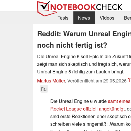
Tests
News
Videos
Be
Reddit: Warum Unreal Engin
noch nicht fertig ist?
Die Unreal Engine 6 soll Epic in die Zukunft 
zeigt man sich skeptisch und fragt sich, waru
Unreal Engine 5 richtig zum Laufen bringt.
Marius Müller
,
Veröffentlicht am
29.05.2026

Fail
Die Unreal Engine 6 wurde
samt eines
Rocket League offiziell angekündigt
, d
sind erste Reaktionen eher skeptisch o
schreiben viele sinngemäß: „Warum k