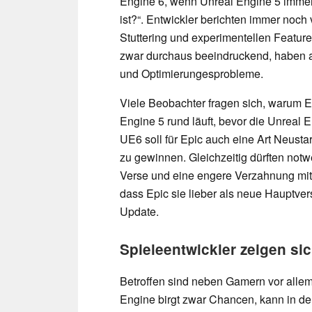
Engine 6, wenn Unreal Engine 5 immer n
ist?“. Entwickler berichten immer noc
Stuttering und experimentellen Featur
zwar durchaus beeindruckend, haben 
und Optimierungesprobleme.
Viele Beobachter fragen sich, warum Ep
Engine 5 rund läuft, bevor die Unreal
UE6 soll für Epic auch eine Art Neust
zu gewinnen. Gleichzeitig dürften not
Verse und eine engere Verzahnung mi
dass Epic sie lieber als neue Hauptvers
Update.
Spieleentwickler zeigen si
Betroffen sind neben Gamern vor allem
Engine birgt zwar Chancen, kann in de