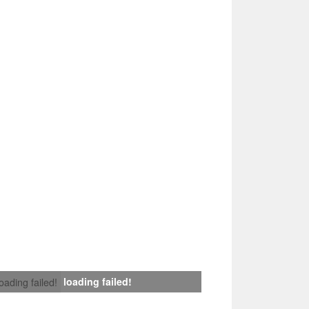
loading failed!
loading failed!