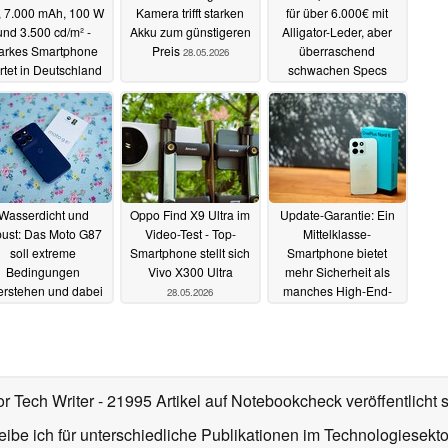
, 7.000 mAh, 100 W
Kamera trifft starken
für über 6.000€ mit
und 3.500 cd/m² -
Akku zum günstigeren
Alligator-Leder, aber
tarkes Smartphone
Preis
überraschend
28.05.2026
artet in Deutschland
schwachen Specs
28.05.2026
28.05.2026
Wasserdicht und
Oppo Find X9 Ultra im
Update-Garantie: Ein
bust: Das Moto G87
Video-Test - Top-
Mittelklasse-
soll extreme
Smartphone stellt sich
Smartphone bietet
Bedingungen
Vivo X300 Ultra
mehr Sicherheit als
erstehen und dabei
manches High-End-
28.05.2026
t aussehen
Handy
28.05.2026
28.05.2026
or Tech Writer
- 21995 Artikel auf Notebookcheck veröffentlicht
s
ibe ich für unterschiedliche Publikationen im Technologiesekt