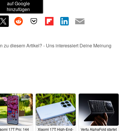
auf Google
hinzufügen
n zu diesem Artikel? - Uns interessiert Deine Meinung
aomi 17T Pro: 144
Xiaomi 17T: High-End-
Vertu AlphaFold startet