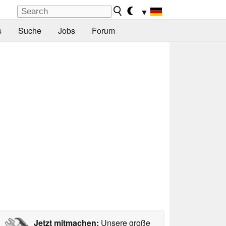
▼
s
Suche
Jobs
Forum
Jetzt mitmachen:
Unsere große