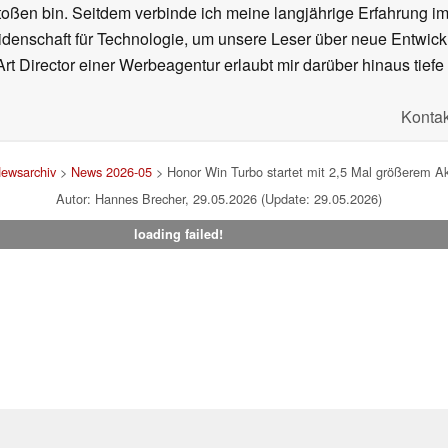
oßen bin. Seitdem verbinde ich meine langjährige Erfahrung 
denschaft für Technologie, um unsere Leser über neue Entwick
rt Director einer Werbeagentur erlaubt mir darüber hinaus tiefe 
Kontak
ewsarchiv
>
News 2026-05
> Honor Win Turbo startet mit 2,5 Mal größerem A
Autor: Hannes Brecher, 29.05.2026 (Update: 29.05.2026)
loading failed!
um
|
Team
|
Datenschutz
|
Kontakt
|
Cookie Einstellungen
| 08.08