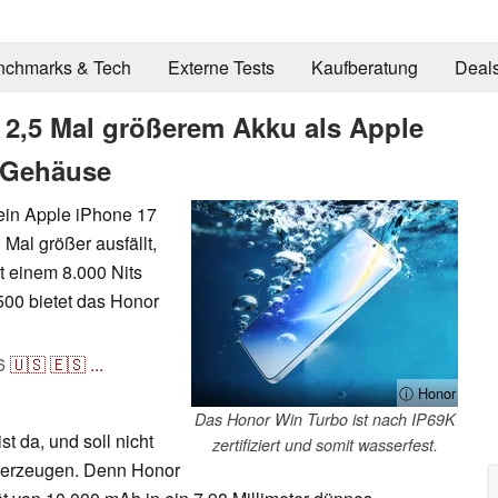
nchmarks & Tech
Externe Tests
Kaufberatung
Deal
t 2,5 Mal größerem Akku als Apple
 Gehäuse
 ein Apple iPhone 17
 Mal größer ausfällt,
t einem 8.000 Nits
500 bietet das Honor
6
🇺🇸
🇪🇸
...
ⓘ Honor
Das Honor Win Turbo ist nach IP69K
t da, und soll nicht
zertifiziert und somit wasserfest.
überzeugen. Denn Honor