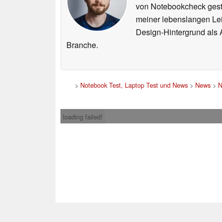
von Notebookcheck gest
meiner lebenslangen Lei
Design-Hintergrund als A
Branche.
>
Notebook Test, Laptop Test und News
>
News
>
N
loading failed!
Impress