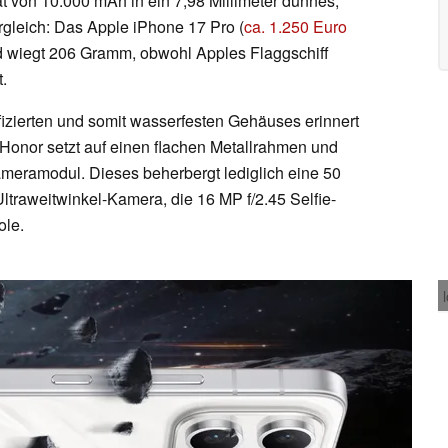
ät von 10.000 mAh in ein 7,98 Millimeter dünnes,
leich: Das Apple iPhone 17 Pro (
ca. 1.250 Euro
 und wiegt 206 Gramm, obwohl Apples Flaggschiff
.
izierten und somit wasserfesten Gehäuses erinnert
Honor setzt auf einen flachen Metallrahmen und
meramodul. Dieses beherbergt lediglich eine 50
traweitwinkel-Kamera, die 16 MP f/2.45 Selfie-
ole.