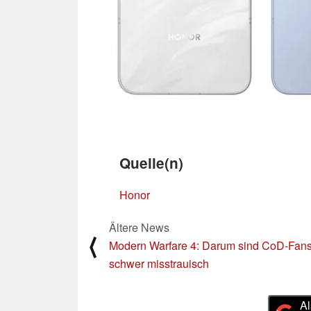
Quelle(n)
Honor
Ältere News
⟨
Modern Warfare 4: Darum sind CoD-Fan
schwer misstrauisch
Al