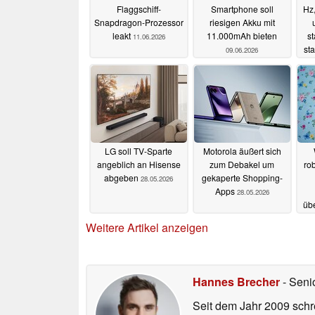
Flaggschiff-
Smartphone soll
Hz
Snapdragon-Prozessor
riesigen Akku mit
leakt
11.000mAh bieten
s
11.06.2026
st
09.06.2026
LG soll TV-Sparte
Motorola äußert sich
angeblich an Hisense
zum Debakel um
ro
abgeben
gekaperte Shopping-
28.05.2026
Apps
28.05.2026
üb
gu
Weitere Artikel anzeigen
Hannes Brecher
- Seni
Seit dem Jahr 2009 schre