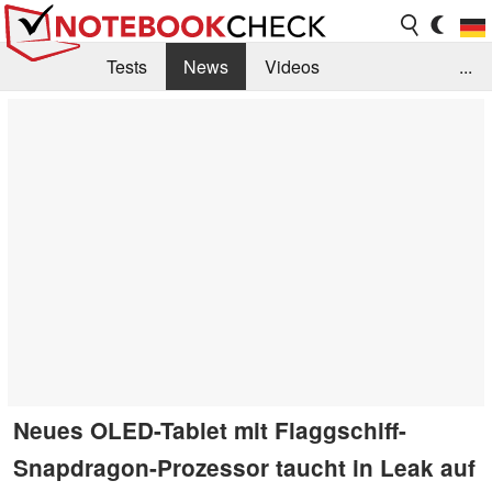
Tests
News
Videos
...
Benchmarks & Tech
Externe Tests
Kaufberatung
Deals
Suche
Jobs
Forum
Neues OLED-Tablet mit Flaggschiff-
Snapdragon-Prozessor taucht in Leak auf