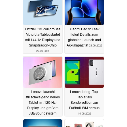
Offiziell: 13 Zoll großes
Xiaomi Pad 9: Leak
Motorola-Tablet startet
liefert Details zum
mit 144Hz-Display und
globalen Launch und
Snapdragon-Chip
Akkukapazität
23.06.2026
27.06.2026
Lenovo launcht
Lenovo bringt Top-
stillschweigend neues
Tablet als
Tablet mit 120-Hz-
Sonderedition zur
Display und großem
Fußball-WM heraus
JBL-Soundsystem
14.06.2026
16.06.2026