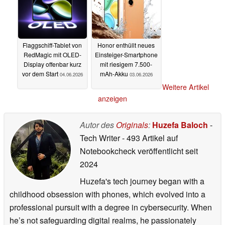
Flaggschiff-Tablet von
Honor enthüllt neues
RedMagic mit OLED-
Einsteiger-Smartphone
Display offenbar kurz
mit riesigem 7.500-
vor dem Start
mAh-Akku
04.06.2026
03.06.2026
Weitere Artikel
anzeigen
Autor des
Originals
:
Huzefa Baloch
-
Tech Writer
- 493 Artikel auf
Notebookcheck veröffentlicht
seit
2024
Huzefa's tech journey began with a
childhood obsession with phones, which evolved into a
professional pursuit with a degree in cybersecurity. When
he’s not safeguarding digital realms, he passionately