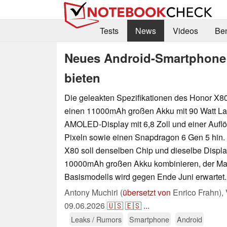
Tests
News
Videos
Be
Neues Android-Smartphone 
bieten
Die geleakten Spezifikationen des Honor X8
einen 11000mAh großen Akku mit 90 Watt Lad
AMOLED-Display mit 6,8 Zoll und einer Auf
Pixeln sowie einen Snapdragon 6 Gen 5 hin.
X80 soll denselben Chip und dieselbe Displ
10000mAh großen Akku kombinieren, der Mar
Basismodells wird gegen Ende Juni erwartet.
Antony Muchiri (
übersetzt von
Enrico Frahn),
09.06.2026
🇺🇸
🇪🇸
...
Leaks / Rumors
Smartphone
Android