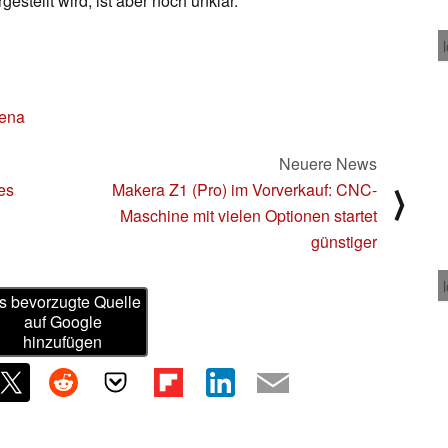
stellt wird, ist aber noch unklar.
ena
Neuere News
es
Makera Z1 (Pro) im Vorverkauf: CNC-
⟩
Maschine mit vielen Optionen startet
günstiger
s bevorzugte Quelle
auf Google
hinzufügen