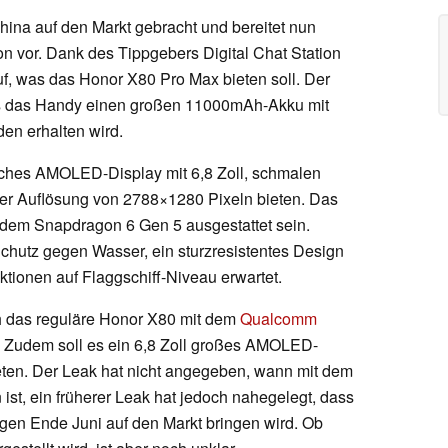
hina auf den Markt gebracht und bereitet nun
on vor. Dank des Tippgebers Digital Chat Station
uf, was das Honor X80 Pro Max bieten soll. Der
ss das Handy einen großen 11000mAh-Akku mit
den erhalten wird.
laches AMOLED-Display mit 6,8 Zoll, schmalen
er Auflösung von 2788×1280 Pixeln bieten. Das
dem Snapdragon 6 Gen 5 ausgestattet sein.
chutz gegen Wasser, ein sturzresistentes Design
ktionen auf Flaggschiff-Niveau erwartet.
ch das reguläre Honor X80 mit dem
Qualcomm
. Zudem soll es ein 6,8 Zoll großes AMOLED-
ten. Der Leak hat nicht angegeben, wann mit dem
ist, ein früherer Leak hat jedoch nahegelegt, dass
en Ende Juni auf den Markt bringen wird. Ob