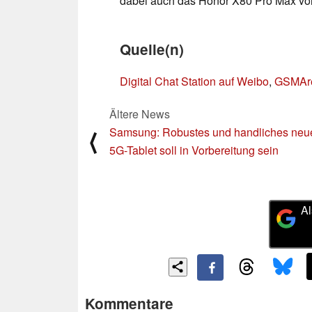
dabei auch das Honor X80 Pro Max vorge
Quelle(n)
Digital Chat Station auf Weibo
,
GSMAr
Ältere News
Samsung: Robustes und handliches neu
⟨
5G-Tablet soll in Vorbereitung sein
Al
Kommentare