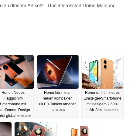
n zu diesem Artikel? - Uns interessiert Deine Meinung
Honor: Neues
Honor könnte an
Honor enthüllt neues
Flaggschiff-
neuen kompakten
Einsteiger-Smartphone
Smartphone mit
OLED-Tablets arbeiten
mit riesigem 7.500-
tradünnem Design
mAh-Akku
04.06.2026
03.06.2026
rtet global
04.06.2026