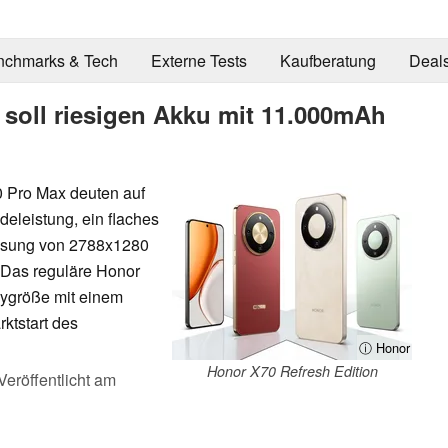
nchmarks & Tech
Externe Tests
Kaufberatung
Deal
soll riesigen Akku mit 11.000mAh
0 Pro Max deuten auf
eleistung, ein flaches
lösung von 2788x1280
 Das reguläre Honor
aygröße mit einem
ktstart des
ⓘ Honor
Honor X70 Refresh Edition
Veröffentlicht am