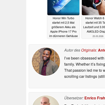
Honor Win Turbo
Honor Watch 6 
startet mit 2,5 Mal
startet mit 35 
größerem Akku als
Laufzeit und 3.00
Apple iPhone 17 Pro
AMOLED-Disp
im dünneren Gehäuse
25.05.2026
29.05.2026
Autor des
Originals
:
Ant
I’ve been obsessed with 
family. Whether it’s fix
That passion led me to w
scrolling car listings (stil
Übersetzer:
Enrico Fra