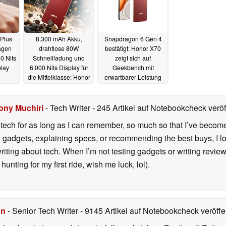
Plus
8.300 mAh Akku,
Snapdragon 6 Gen 4
Tagen
drahtlose 80W
bestätigt: Honor X70
0 Nits
Schnellladung und
zeigt sich auf
lay
6.000 Nits Display für
Geekbench mit
die Mittelklasse: Honor
erwartbarer Leistung
präsentiert X70 5G
11.07.2025
15.07.2025
ony Muchiri
- Tech Writer
- 245 Artikel auf Notebookcheck veröf
tech for as long as I can remember, so much so that I’ve become t
ing gadgets, explaining specs, or recommending the best buys, I 
riting about tech. When I’m not testing gadgets or writing review
l hunting for my first ride, wish me luck, lol).
hn
- Senior Tech Writer
- 9145 Artikel auf Notebookcheck veröffen