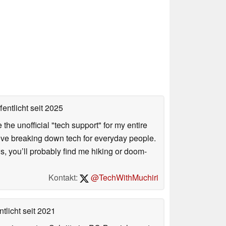
fentlicht
seit 2025
he unofficial "tech support" for my entire
love breaking down tech for everyday people.
s, you’ll probably find me hiking or doom-
Kontakt:
@TechWithMuchiri
tlicht
seit 2021