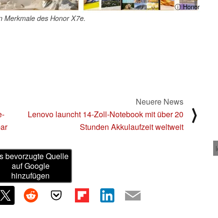
ⓘ Honor
en Merkmale des Honor X7e.
Neuere News
⟩
e-
Lenovo launcht 14-Zoll-Notebook mit über 20
bar
Stunden Akkulaufzeit weltweit
s bevorzugte Quelle
auf Google
hinzufügen