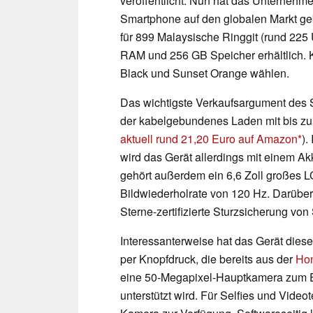
veröffentlicht. Nun hat das Unterneh
Smartphone auf den globalen Markt gebr
für 899 Malaysische Ringgit (rund 225 
RAM und 256 GB Speicher erhältlich. 
Black und Sunset Orange wählen.
Das wichtigste Verkaufsargument des 
der kabelgebundenes Laden mit bis zu
aktuell rund 21,20 Euro auf Amazon
).
wird das Gerät allerdings mit einem Ak
gehört außerdem ein 6,6 Zoll großes 
Bildwiederholrate von 120 Hz. Darüber
Sterne-zertifizierte Sturzsicherung vo
Interessanterweise hat das Gerät diesel
per Knopfdruck, die bereits aus der
Hon
eine 50-Megapixel-Hauptkamera zum Ei
unterstützt wird. Für Selfies und Video