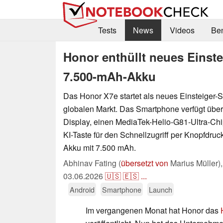
Tests
News
Videos
Be
Honor enthüllt neues Einst
7.500-mAh-Akku
Das Honor X7e startet als neues Einsteiger
globalen Markt. Das Smartphone verfügt übe
Display, einen MediaTek-Helio-G81-Ultra-Chip
KI-Taste für den Schnellzugriff per Knopfdru
Akku mit 7.500 mAh.
Abhinav Fating (
übersetzt von
Marius Müller)
03.06.2026
🇺🇸
🇪🇸
...
Android
Smartphone
Launch
Im vergangenen Monat hat Honor das