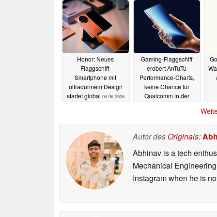
Honor: Neues
Gaming-Flaggschiff
Go
Flaggschiff-
erobert AnTuTu
Wal
Smartphone mit
Performance-Charts,
ultradünnem Design
keine Chance für
startet global
Qualcomm in der
04.06.2026
Mittelklasse
03.06.2026
Weite
Autor des
Originals
:
Abh
Abhinav is a tech enthusi
Mechanical Engineering 
Instagram when he is not