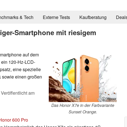
nchmarks & Tech
Externe Tests
Kaufberatung
Deal
eiger-Smartphone mit riesigem
-Smartphone auf dem
r ein 120-Hz-LCD-
satz, eine spezielle
ck sowie einen großen
,
Veröffentlicht am
ⓘ Honor
Das Honor X7e in der Farbvariante
Sunset Orange.
Honor 600 Pro