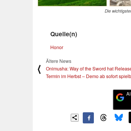
Die wichtigst
Quelle(n)
Honor
Ältere News
⟨
Onimusha: Way of the Sword hat Releas
Termin im Herbst – Demo ab sofort spiel
Al