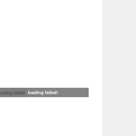
loading failed!
loading failed!