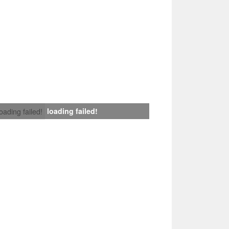
loading failed!
loading failed!