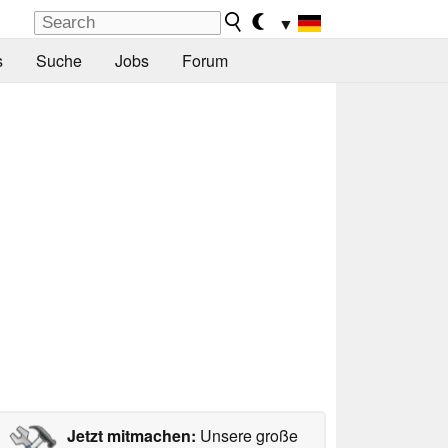
▼
s
Suche
Jobs
Forum
Jetzt mitmachen:
Unsere große