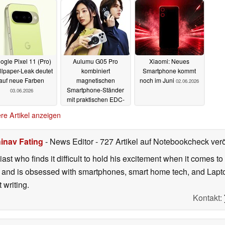
ogle Pixel 11 (Pro)
Aulumu G05 Pro
Xiaomi: Neues
lpaper-Leak deutet
kombiniert
Smartphone kommt
auf neue Farben
magnetischen
noch im Juni
02.06.2026
Smartphone-Ständer
03.06.2026
mit praktischen EDC-
Werkzeugen
03.06.2026
re Artikel anzeigen
inav Fating
- News Editor
- 727 Artikel auf Notebookcheck verö
ast who finds it difficult to hold his excitement when it comes t
and is obsessed with smartphones, smart home tech, and Laptop
 writing.
Kontakt: