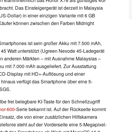
men klammheimlich das Honor X7e als günstiges 4G-
acht. Das Einsteigergerät ist derzeit in Malaysia
US-Dollar) in einer einzigen Variante mit 6 GB
Käufer können zwischen den Farben Midnight
Smartphones ist sein großer Akku mit 7.500 mAh,
 45 Watt unterstützt (Ugreen Nexode 45-Ladegerät
 In anderen Märkten – mit Ausnahme Malaysias –
ku mit 7.000 mAh ausgeliefert. Zur Ausstattung
LCD-Display mit HD+-Auflösung und einer
 hinaus verfügt das Smartphone über eine 5-
n SGS.
be frei belegbare KI-Taste für den Schnellzugriff
or-600
-Serie bekannt ist. Auf der Rückseite kommt
nsatz, die von einer zusätzlichen Hilfskamera
telefonie steht auf der Vorderseite eine 5-Megapixel-