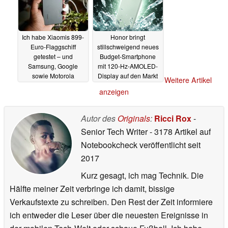
Ich habe Xiaomis 899-
Honor bringt
Euro-Flaggschiff
stillschweigend neues
getestet – und
Budget-Smartphone
Samsung, Google
mit 120-Hz-AMOLED-
sowie Motorola
Display auf den Markt
Weitere Artikel
bekommen ernsthafte
26.05.2026
anzeigen
Konkurrenz
28.05.2026
Autor des
Originals
:
Ricci Rox
-
Senior Tech Writer
- 3178 Artikel auf
Notebookcheck veröffentlicht
seit
2017
Kurz gesagt, ich mag Technik. Die
Hälfte meiner Zeit verbringe ich damit, bissige
Verkaufstexte zu schreiben. Den Rest der Zeit informiere
ich entweder die Leser über die neuesten Ereignisse in