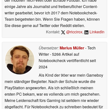
der mobilen Tech-Welt oder schaue Fußball. Ich habe
einige Jahre als Journalist und freiberuflicher Content-
writer gearbeitet, bevor ich 2017 dem Notebookcheck-
Team beigetreten bin. Wenn Sie Fragen haben, können
Sie diese gerne auf Twitter oder Reddit stellen.
Kontakt:
@riccirox
,
LinkedIn
Übersetzer:
Marius Müller
- Tech
Writer
- 5266 Artikel auf
Notebookcheck veröffentlicht
seit
2024
Als Kind der 90er war mein Gameboy
mein ständiger Begleiter. Nach der Schule wurde die
PlayStation angeworfen. Als ich schließlich meinen
ersten PC bekam, war es vollends um mich geschehen.
Meine Leidenschaft fürs Gaming ist seitdem nie wieder
abgeflacht. Für Notebookcheck zu schreiben bedeutet für