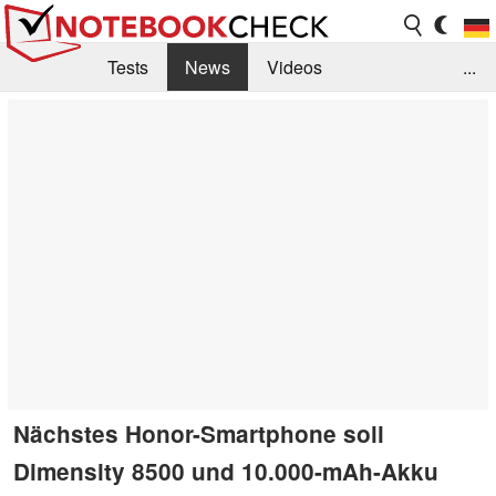
Tests
News
Videos
...
Benchmarks & Tech
Externe Tests
Kaufberatung
Deals
Suche
Jobs
Forum
Nächstes Honor-Smartphone soll
Dimensity 8500 und 10.000-mAh-Akku