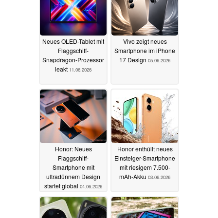
Neues OLED-Tablet mit
Vivo zeigt neues
Flaggschiff-
Smartphone im iPhone
Snapdragon-Prozessor
17 Design
05.06.2026
leakt
11.06.2026
Honor: Neues
Honor enthüllt neues
Flaggschiff-
Einsteiger-Smartphone
Smartphone mit
mit riesigem 7.500-
ultradünnem Design
mAh-Akku
03.06.2026
startet global
04.06.2026