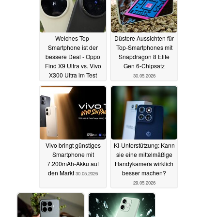
Welches Top-
Düstere Aussichten für
Smartphone ist der
Top-Smartphones mit
bessere Deal - Oppo
Snapdragon 8 Elite
Find X9 Ultra vs. Vivo
Gen 6-Chipsatz
X300 Ultra im Test
30.05.2026
31.05.2026
Vivo bringt günstiges
KI-Unterstützung: Kann
Smartphone mit
sie eine mittelmäßige
7.200mAh-Akku auf
Handykamera wirklich
den Markt
besser machen?
30.05.2026
29.05.2026