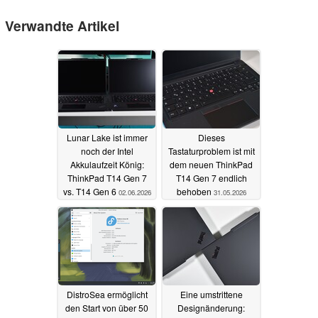
Verwandte Artikel
Lunar Lake ist immer
Dieses
noch der Intel
Tastaturproblem ist mit
Akkulaufzeit König:
dem neuen ThinkPad
ThinkPad T14 Gen 7
T14 Gen 7 endlich
vs. T14 Gen 6
behoben
02.06.2026
31.05.2026
DistroSea ermöglicht
Eine umstrittene
den Start von über 50
Designänderung: