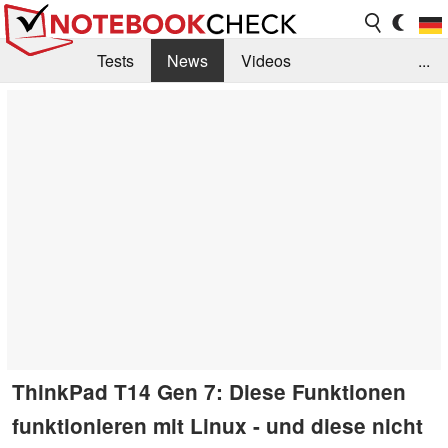
Tests
News
Videos
...
Benchmarks & Tech
Externe Tests
Kaufberatung
Deals
Suche
Jobs
Forum
ThinkPad T14 Gen 7: Diese Funktionen
funktionieren mit Linux - und diese nicht