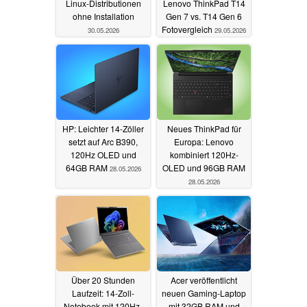
Linux-Distributionen
Lenovo ThinkPad T14
ohne Installation
Gen 7 vs. T14 Gen 6
Fotovergleich
30.05.2026
29.05.2026
HP: Leichter 14-Zöller
Neues ThinkPad für
setzt auf Arc B390,
Europa: Lenovo
120Hz OLED und
kombiniert 120Hz-
64GB RAM
OLED und 96GB RAM
28.05.2026
28.05.2026
Über 20 Stunden
Acer veröffentlicht
Laufzeit: 14-Zoll-
neuen Gaming-Laptop
Notebook mit 120Hz-
mit 32GB RAM und