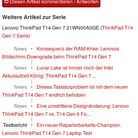
Diesen Artikel kommentieren / Antworten
Weitere Artikel zur Serie
Lenovo ThinkPad T14 Gen 7 21WN00A0GE (
ThinkPad T14
Gen 7 Serie
)
News
•
Konsequenz der RAM-Krise: Lenovos
Bildschirm-Downgrade beim ThinkPad T14 Gen 7
|
News
•
Lunar Lake ist immer noch der Intel
Akkulaufzeit König: ThinkPad T14 Gen 7 ...
|
News
•
Dieses Tastaturproblem ist mit dem neuen
ThinkPad T14 Gen 7 endlich behoben
|
News
•
Eine umstrittene Designänderung: Lenovo
ThinkPad T14 Gen 7 vs. T14 Gen 6 Fo...
|
Testbericht
•
Ein neuer Reparierbarkeits-Champion:
Lenovo ThinkPad T14 Gen 7 Laptop Test