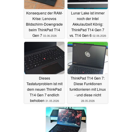
Konsequenz der RAM-
Lunar Lake ist immer
Krise: Lenovos
noch der Intel
Bildschirm-Downgrade
Akkulaufzeit König:
beim ThinkPad T14
ThinkPad T14 Gen 7
Gen 7
vs. T14 Gen 6
03.06.2026
02.06.2026
Dieses
ThinkPad T14 Gen 7:
Tastaturproblem ist mit
Diese Funktionen
dem neuen ThinkPad
funktionieren mit Linux
T14 Gen 7 endlich
- und diese nicht
behoben
31.05.2026
28.05.2026