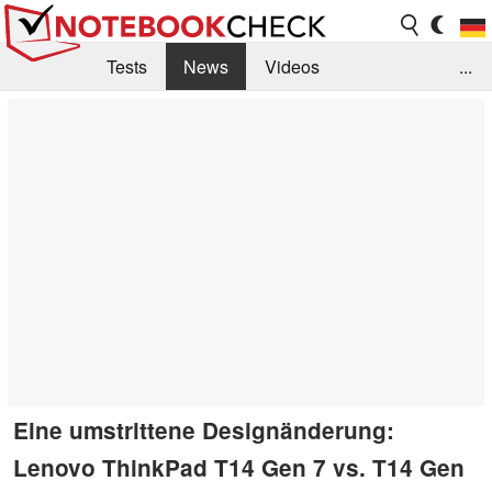
Tests
News
Videos
...
Benchmarks & Tech
Externe Tests
Kaufberatung
Deals
Suche
Jobs
Forum
Eine umstrittene Designänderung:
Lenovo ThinkPad T14 Gen 7 vs. T14 Gen