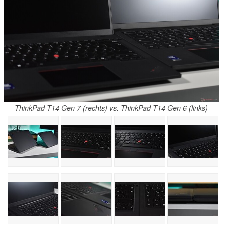
ThinkPad T14 Gen 7 (rechts) vs. ThinkPad T14 Gen 6 (links)