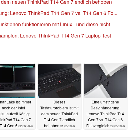
it dem neuen ThinkPad T14 Gen 7 endlich behoben
ung: Lenovo ThinkPad T14 Gen 7 vs. T14 Gen 6 Fo...
ktionen funktionieren mit Linux - und diese nicht
Champion: Lenovo ThinkPad T14 Gen 7 Laptop Test
nar Lake ist immer
Dieses
Eine umstrittene
noch der Intel
Tastaturproblem ist mit
Designänderung:
kkulaufzeit König:
dem neuen ThinkPad
Lenovo ThinkPad T14
inkPad T14 Gen 7
T14 Gen 7 endlich
Gen 7 vs. T14 Gen 6
 T14 Gen 6
behoben
Fotovergleich
02.06.2026
31.05.2026
29.05.2026