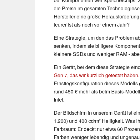
bei Komponenten wie Speicherchips, 
die Preise im gesamten Technologiesekt
Hersteller eine große Herausforderung 
teurer ist als noch vor einem Jahr?
Eine Strategie, um den das Problem ab
senken, indem sie billigere Komponen
kleinere SSDs und weniger RAM - aber
Ein Gerät, bei dem diese Strategie einde
Gen 7, das wir kürzlich getestet haben
Einstiegskonfiguration dieses Modells g
rund 450 € mehr als beim Basis-Model
Intel.
Der Bildschirm in unserem Gerät ist e
1.200) und 400 cd/m² Helligkeit. Was ihn
Farbraum: Er deckt nur etwa 60 Proze
Farben weniger lebendig und ungenaue