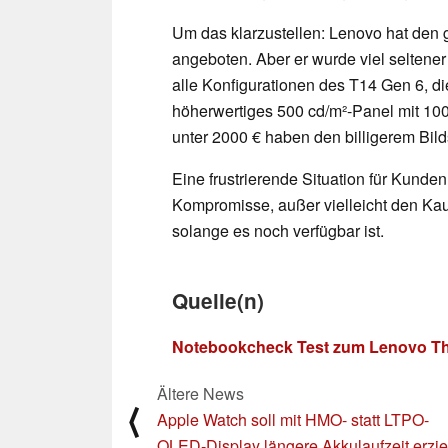
Um das klarzustellen: Lenovo hat den g
angeboten. Aber er wurde viel seltener
alle Konfigurationen des T14 Gen 6, d
höherwertiges 500 cd/m²-Panel mit 10
unter 2000 € haben den billigerem Bild
Eine frustrierende Situation für Kunde
Kompromisse, außer vielleicht den Ka
solange es noch verfügbar ist.
Quelle(n)
Notebookcheck Test zum Lenovo Th
Ältere News
⟨
Apple Watch soll mit HMO- statt LTPO-
OLED-Display längere Akkulaufzeit erzie