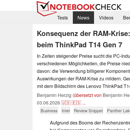
Tests
News
Videos
Be
Konsequenz der RAM-Krise
beim ThinkPad T14 Gen 7
In Zeiten steigender Preise sucht die PC-Indu
verschiedenen Möglichkeiten, die Preise nied
davon: die Verwendung billigerer Komponent
Auswirkungen der RAM-Krise zu mildern. G
mit dem Bildschirm des Lenovo ThinkPad T1
Benjamin Herzig (
übersetzt von
Benjamin Her
03.06.2026
🇺🇸
🇪🇸
...
Business
Intel
Review Snippet
Panther Lak
Aufgrund des Booms der Rechenzentre