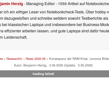
jamin Herzig
- Managing Editor
- 1559 Artikel auf Notebookchec
r ich ein eifriger Leser von Notebookcheck-Tests. Über hobby-m
 dazugestoßen und schreibe seitdem sowohl Testberichte als 
rs bei klassischen Laptops und insbesondere bei Business-Mode
 effizienter arbeiten lassen, und gute Laptops sind dafür heut
ern Leidenschaft.
ws
>
Newsarchiv
>
News 2026-06
> Konsequenz der RAM-Krise: Lenovos Bild
Autor: Benjamin Herzig, 3.06.2026 (Update: 3.06.2026)
loading failed!