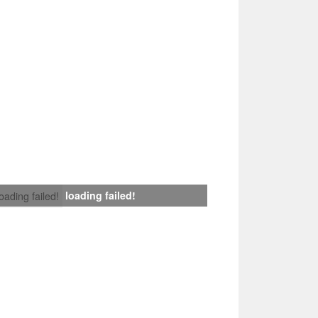
loading failed!
loading failed!