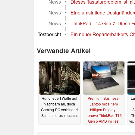
News
•
Dieses Tastaturproblem ist m
|
News
•
Eine umstrittene Designänder
|
News
•
ThinkPad T14 Gen 7: Diese Fun
|
Testbericht
•
Ein neuer Reparierbarkeits-
Verwandte Artikel
Hund feuert Waffe auf
Premium Business-
Lu
Nachbarn ab, doch
Laptop mit einem
Gaming-PC verhindert
billigen Display -
A
Schlimmeres
Lenovo ThinkPad T16
Th
11.06.2026
Gen 5 AMD im Test
vs.
10.06.2026