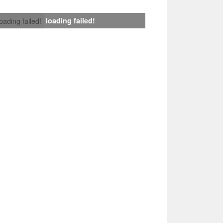
loading failed!
loading failed!