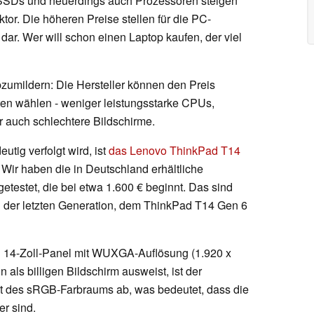
SSDs und neuerdings auch Prozessoren steigen
or. Die höheren Preise stellen für die PC-
dar. Wer will schon einen Laptop kaufen, der viel
zumildern: Die Hersteller können den Preis
ten wählen - weniger leistungsstarke CPUs,
 auch schlechtere Bildschirme.
utig verfolgt wird, ist
das Lenovo ThinkPad T14
. Wir haben die in Deutschland erhältliche
etestet, die bei etwa 1.600 € beginnt. Das sind
l der letzten Generation, dem ThinkPad T14 Gen 6
in 14-Zoll-Panel mit WUXGA-Auflösung (1.920 x
 als billigen Bildschirm ausweist, ist der
nt des sRGB-Farbraums ab, was bedeutet, dass die
r sind.