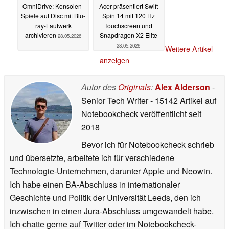
OmniDrive: Konsolen-
Acer präsentiert Swift
Spiele auf Disc mit Blu-
Spin 14 mit 120 Hz
ray-Laufwerk
Touchscreen und
archivieren
Snapdragon X2 Elite
28.05.2026
28.05.2026
Weitere Artikel
anzeigen
Autor des
Originals
:
Alex Alderson
-
Senior Tech Writer
- 15142 Artikel auf
Notebookcheck veröffentlicht
seit
2018
Bevor ich für Notebookcheck schrieb
und übersetzte, arbeitete ich für verschiedene
Technologie-Unternehmen, darunter Apple und Neowin.
Ich habe einen BA-Abschluss in internationaler
Geschichte und Politik der Universität Leeds, den ich
inzwischen in einen Jura-Abschluss umgewandelt habe.
Ich chatte gerne auf Twitter oder im Notebookcheck-