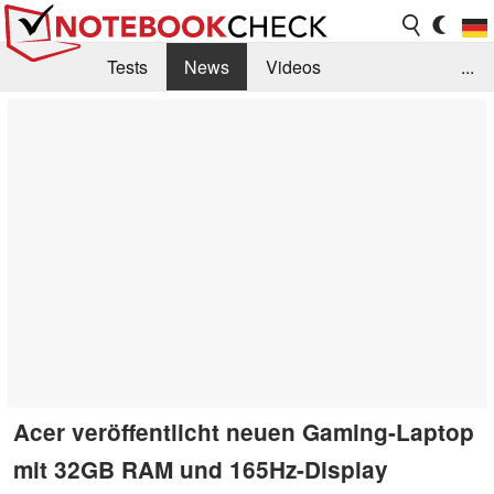
Tests
News
Videos
...
Benchmarks & Tech
Externe Tests
Kaufberatung
Deals
Suche
Jobs
Forum
Acer veröffentlicht neuen Gaming-Laptop
mit 32GB RAM und 165Hz-Display