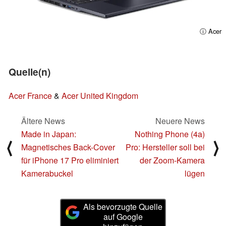
ⓘ Acer
Quelle(n)
Acer France
&
Acer United Kingdom
Ältere News
Neuere News
Made in Japan:
Nothing Phone (4a)
⟨
⟩
Magnetisches Back-Cover
Pro: Hersteller soll bei
für iPhone 17 Pro eliminiert
der Zoom-Kamera
Kamerabuckel
lügen
Als bevorzugte Quelle
auf Google