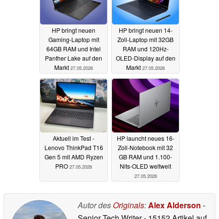
HP bringt neuen
HP bringt neuen 14-
Gaming-Laptop mit
Zoll-Laptop mit 32GB
64GB RAM und Intel
RAM und 120Hz-
Panther Lake auf den
OLED-Display auf den
Markt
Markt
27.05.2026
27.05.2026
Aktuell im Test -
HP launcht neues 16-
Lenovo ThinkPad T16
Zoll-Notebook mit 32
Gen 5 mit AMD Ryzen
GB RAM und 1.100-
PRO
Nits-OLED weltweit
27.05.2026
27.05.2026
Autor des
Originals
:
Alex Alderson
-
Senior Tech Writer
- 15152 Artikel auf