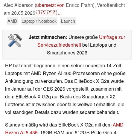
Alex Alderson (
übersetzt von
Enrico Frahn),
Veröffentlicht
am
28.05.2026
🇺🇸
🇪🇸
...
AMD
Laptop / Notebook
Launch
Jetzt mitmachen:
Unsere große
Umfrage zur
Servicezufriedenheit
bei Laptops und
Smartphones 2026
HP hat damit begonnen, einen seiner neuesten 14-Zoll-
Laptops mit AMD Ryzen AI 400-Prozessoren ohne große
Ankündigung zu verkaufen. Das EliteBook X G2a wurde
im Januar auf der CES 2026 vorgestellt, zusammen mit
dem EliteBook X G2q auf Basis des Snapdragon X2.
Letzteres ist inzwischen ebenfalls weltweit erhältlich, die
vollständigen Details dazu wurden separat behandelt.
Standardmäßig wird das EliteBook X G2a mit dem
AMD
Ryzen AI 5 435
, 16GB RAM und 512GB PCIe-Gen-4-