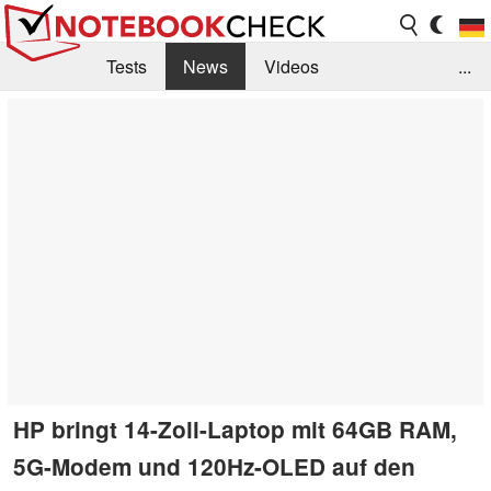
Tests
News
Videos
...
Benchmarks & Tech
Externe Tests
Kaufberatung
Deals
Suche
Jobs
Forum
HP bringt 14-Zoll-Laptop mit 64GB RAM,
5G-Modem und 120Hz-OLED auf den